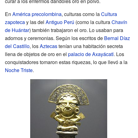
curar a los enfermos dándoles oro en polvo.
En
América precolombina
, culturas como la
Cultura
zapoteca
y las del
Antiguo Perú
(como la cultura
Chavín
de Huántar
) también trabajaron el oro. Lo usaban para
adornos y ceremonias. Según los escritos de
Bernal Díaz
del Castillo
, los
Aztecas
tenían una habitación secreta
llena de objetos de oro en el
palacio de Axayácatl
. Los
conquistadores tomaron estas riquezas, lo que llevó a la
Noche Triste
.