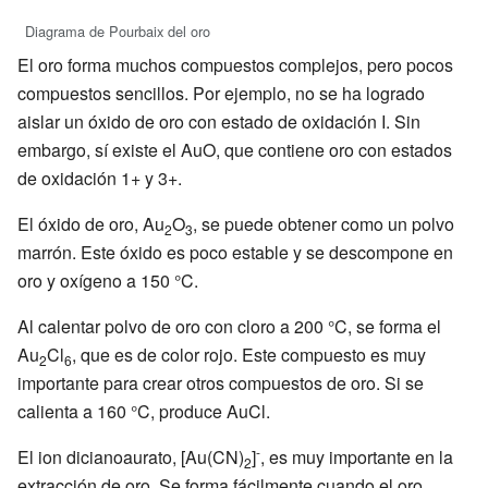
Diagrama de Pourbaix del oro
El oro forma muchos compuestos complejos, pero pocos
compuestos sencillos. Por ejemplo, no se ha logrado
aislar un óxido de oro con estado de oxidación I. Sin
embargo, sí existe el AuO, que contiene oro con estados
de oxidación 1+ y 3+.
El óxido de oro, Au
O
, se puede obtener como un polvo
2
3
marrón. Este óxido es poco estable y se descompone en
oro y oxígeno a 150 °C.
Al calentar polvo de oro con cloro a 200 °C, se forma el
Au
Cl
, que es de color rojo. Este compuesto es muy
2
6
importante para crear otros compuestos de oro. Si se
calienta a 160 °C, produce AuCl.
-
El ion dicianoaurato, [Au(CN)
]
, es muy importante en la
2
extracción de oro. Se forma fácilmente cuando el oro