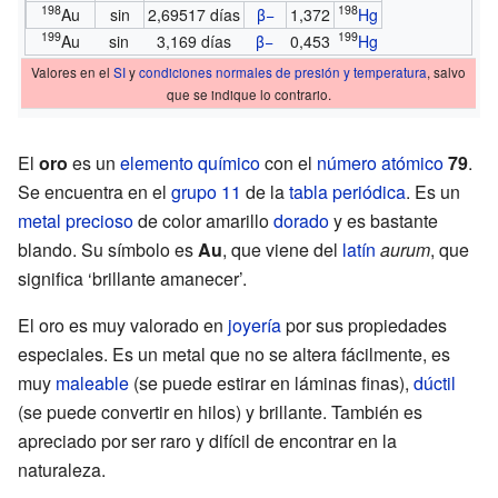
198
198
Au
sin
2,69517 días
β−
1,372
Hg
199
199
Au
sin
3,169 días
β−
0,453
Hg
Valores en el
SI
y
condiciones normales de presión y temperatura
, salvo
que se indique lo contrario.
El
oro
es un
elemento químico
con el
número atómico
79
.
Se encuentra en el
grupo 11
de la
tabla periódica
. Es un
metal precioso
de color amarillo
dorado
y es bastante
blando. Su símbolo es
Au
, que viene del
latín
aurum
, que
significa ‘brillante amanecer’.
El oro es muy valorado en
joyería
por sus propiedades
especiales. Es un metal que no se altera fácilmente, es
muy
maleable
(se puede estirar en láminas finas),
dúctil
(se puede convertir en hilos) y brillante. También es
apreciado por ser raro y difícil de encontrar en la
naturaleza.