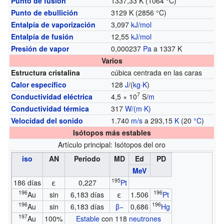
Punto de fusión
1337,33 K (1064 °C)
Punto de ebullición
3129 K (2856 °C)
Entalpía de vaporización
3,097
kJ/mol
Entalpía de fusión
12,55
kJ/mol
Presión de vapor
0,000237
Pa
a 1337 K
Varios
Estructura cristalina
cúbica centrada en las caras
Calor específico
128
J
/(
kg
·
K
)
7
Conductividad eléctrica
4,5 × 10
S/
m
Conductividad térmica
317
W/(m·K)
Velocidad del sonido
1.740
m/s
a 293,15
K
(20
°C
)
Isótopos más estables
Artículo principal: Isótopos del oro
iso
AN
Periodo
MD
Ed
PD
MeV
195
186 días
ε
0,227
Pt
196
196
Au
sin
6,183 días
ε
1.506
Pt
196
196
Au
sin
6,183 días
β−
0,686
Hg
197
Au
100%
Estable
con 118
neutrones