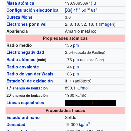
Masa atómica
196,966569(4)
u
14
10
1
Configuración electrónica
[
Xe
] 4
f
5
d
6
s
Dureza Mohs
3,0
Electrones
por
nivel
2, 8, 18, 32, 18, 1 (
imagen
)
Apariencia
Amarillo metálico
Propiedades atómicas
Radio medio
135
pm
Electronegatividad
2,54
(escala de Pauling)
Radio atómico
173
pm
(calc)
(radio de Bohr)
Radio covalente
144
pm
Radio de van der Waals
166
pm
Estado(s) de oxidación
3
, 1 (anfótero)
1.ª
890,1
kJ/mol
energía de ionización
2.ª
1980 kJ/mol
energía de ionización
Líneas espectrales
Propiedades físicas
Estado ordinario
Sólido
3
Densidad
19 300
kg/m