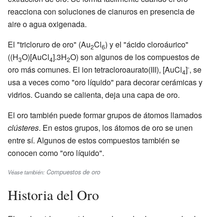
reacciona con soluciones de cianuros en presencia de
aire o agua oxigenada.
El "tricloruro de oro" (Au
Cl
) y el "ácido cloroáurico"
2
6
((H
O)[AuCl
].3H
O) son algunos de los compuestos de
3
4
2
-
oro más comunes. El ion tetracloroaurato(III), [AuCl
]
, se
4
usa a veces como "oro líquido" para decorar cerámicas y
vidrios. Cuando se calienta, deja una capa de oro.
El oro también puede formar grupos de átomos llamados
clústeres
. En estos grupos, los átomos de oro se unen
entre sí. Algunos de estos compuestos también se
conocen como "oro líquido".
Compuestos de oro
Véase también:
Historia del Oro