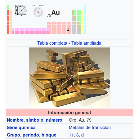
Au
79
Tabla completa
•
Tabla ampliada
Información general
Nombre
,
símbolo
,
número
Oro, Au, 79
Serie química
Metales de transición
Grupo
,
período
,
bloque
11
,
6
,
d