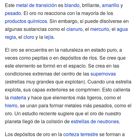
Este
metal de transición
es
blando
, brillante,
amarillo
y
pesado
. El oro no reacciona con la mayoría de los
productos químicos
. Sin embargo, sí puede disolverse en
algunas sustancias como el
cianuro
, el
mercurio
, el
agua
regia
, el
cloro
y la
lejía
.
El oro se encuentra en la naturaleza en estado puro, a
veces como pepitas o en depósitos de ríos. Se cree que
este elemento se formó en el espacio. Se crea en las
condiciones extremas del centro de las
supernovas
(estrellas muy grandes que explotan). Cuando una estrella
explota, sus capas exteriores se comprimen. Esto calienta
la
materia
y hace que elementos más ligeros, como el
hierro
, se unan para formar metales más pesados, como el
oro. Un estudio reciente sugiere que el oro de nuestro
planeta llegó de la colisión de
estrellas de neutrones
.
Los depósitos de oro en la
corteza terrestre
se forman a