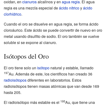
oxidan, en
cianuros
alcalinos y en
agua regia
. El agua
regia es una mezcla especial de
ácido nítrico
y
ácido
clorhídrico
.
Cuando el oro se disuelve en agua regia, se forma ácido
cloroáurico. Este ácido se puede convertir de nuevo en oro
metal usando disulfito de sodio. El oro también se vuelve
soluble si se expone al cianuro.
Isótopos del Oro
El oro tiene solo un
isótopo
natural y estable, llamado
197
Au. Además de este, los científicos han creado 36
radioisótopos
diferentes en laboratorios. Estos
radioisótopos tienen masas atómicas que van desde 169
hasta 205.
195
El radioisótopo más estable es el
Au, que tiene una