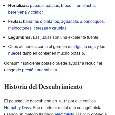
Hortalizas:
papas o patatas
,
brócoli
,
remolacha
,
berenjena
y
coliflor
.
Frutas:
bananas o plátanos
,
aguacate
,
albaricoques
,
melocotones
,
cerezas
y
ciruelas
.
Legumbres:
Las
judías
son una excelente fuente.
Otros alimentos como el germen de
trigo
, la
soja
y las
nueces
también contienen mucho potasio.
Consumir suficiente potasio puede ayudar a reducir el
riesgo de
presión arterial alta
.
Historia del Descubrimiento
El potasio fue descubierto en 1807 por el científico
Humphry Davy
. Fue el primer
metal
que se logró aislar
usando un método llamado
electrólisis
. Davy lo obtuvo a