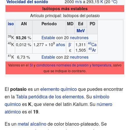
Velocidad del sonido
2000
m/s
a 293,15
K
(20
°C
)
Isótopos más estables
Artículo principal: Isótopos del potasio
iso
AN
Periodo
MD
Ed
PD
MeV
39
K
93,26
%
Estable
con 20
neutrones
40
9
-
40
K
0,012 %
1,277 × 10
años
β
1,311
Ca
40
ε
1,505
Ar
41
K
6,73 %
Estable
con 22
neutrones
Valores en el
SI
y
condiciones normales de presión y temperatura
, salvo
que se indique lo contrario.
El
potasio
es un
elemento químico
que puedes encontrar
en la
Tabla periódica de los elementos
. Su
símbolo
químico
es
K
, que viene del latín
Kalium
. Su
número
atómico
es el
19
.
Es un
metal alcalino
de color blanco-plateado. Se