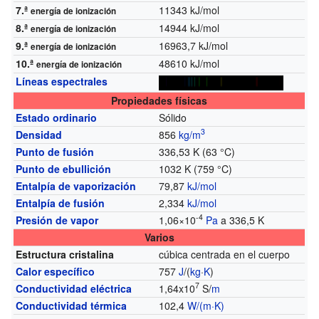
7.ª
11343 kJ/mol
energía de ionización
8.ª
14944 kJ/mol
energía de ionización
9.ª
16963,7 kJ/mol
energía de ionización
10.ª
48610 kJ/mol
energía de ionización
Líneas espectrales
Propiedades físicas
Estado ordinario
Sólido
3
Densidad
856
kg/m
Punto de fusión
336,53 K (63 °C)
Punto de ebullición
1032 K (759 °C)
Entalpía de vaporización
79,87
kJ/mol
Entalpía de fusión
2,334
kJ/mol
-4
Presión de vapor
1,06×10
Pa
a 336,5 K
Varios
Estructura cristalina
cúbica centrada en el cuerpo
Calor específico
757
J
/(
kg
·
K
)
7
Conductividad eléctrica
1,64x10
S/
m
Conductividad térmica
102,4
W/(m·K)