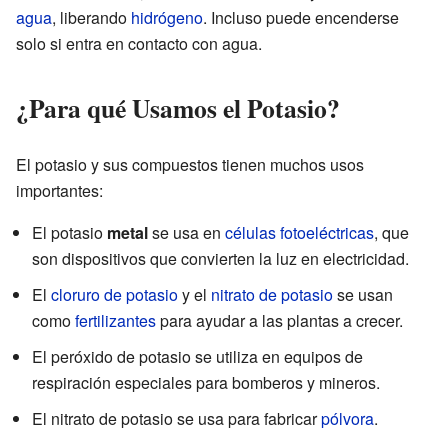
agua
, liberando
hidrógeno
. Incluso puede encenderse
solo si entra en contacto con agua.
¿Para qué Usamos el Potasio?
El potasio y sus compuestos tienen muchos usos
importantes:
El potasio
metal
se usa en
células fotoeléctricas
, que
son dispositivos que convierten la luz en electricidad.
El
cloruro de potasio
y el
nitrato de potasio
se usan
como
fertilizantes
para ayudar a las plantas a crecer.
El peróxido de potasio se utiliza en equipos de
respiración especiales para bomberos y mineros.
El nitrato de potasio se usa para fabricar
pólvora
.