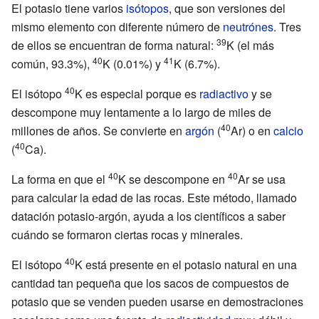
El potasio tiene varios
isótopos
, que son versiones del
mismo elemento con diferente número de
neutrónes
. Tres
39
de ellos se encuentran de forma natural:
K (el más
40
41
común, 93.3%),
K (0.01%) y
K (6.7%).
40
El isótopo
K es especial porque es
radiactivo
y se
descompone muy lentamente a lo largo de miles de
40
millones de años. Se convierte en
argón
(
Ar) o en
calcio
40
(
Ca).
40
40
La forma en que el
K se descompone en
Ar se usa
para calcular la edad de las rocas. Este método, llamado
datación potasio-argón, ayuda a los científicos a saber
cuándo se formaron ciertas rocas y minerales.
40
El isótopo
K está presente en el potasio natural en una
cantidad tan pequeña que los sacos de compuestos de
potasio que se venden pueden usarse en demostraciones