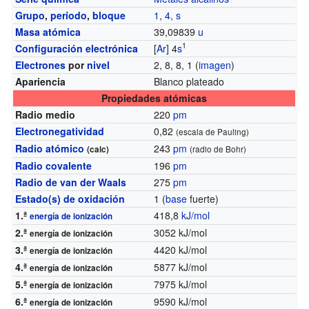
Grupo
,
período
,
bloque
1
,
4
,
s
Masa atómica
39,09839
u
1
Configuración electrónica
[
Ar
] 4
s
Electrones
por
nivel
2, 8, 8, 1 (
imagen
)
Apariencia
Blanco plateado
Propiedades atómicas
Radio medio
220
pm
Electronegatividad
0,82
(escala de Pauling)
Radio atómico
243
pm
(calc)
(radio de Bohr)
Radio covalente
196
pm
Radio de van der Waals
275
pm
Estado(s) de oxidación
1 (
base
fuerte)
1.ª
418,8
kJ/mol
energía de ionización
2.ª
3052 kJ/mol
energía de ionización
3.ª
4420 kJ/mol
energía de ionización
4.ª
5877 kJ/mol
energía de ionización
5.ª
7975 kJ/mol
energía de ionización
6.ª
9590 kJ/mol
energía de ionización