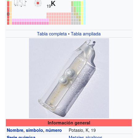
K
19
Tabla completa
•
Tabla ampliada
Información general
Nombre
,
símbolo
,
número
Potasio, K, 19
Serie química
Metales alcalinos