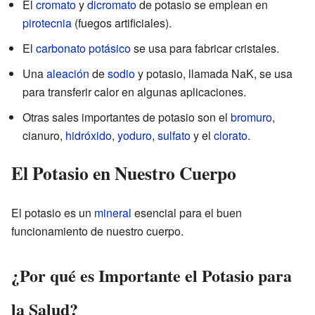
El
cromato
y
dicromato
de potasio se emplean en
pirotecnia
(fuegos artificiales).
El
carbonato potásico
se usa para fabricar cristales.
Una
aleación
de
sodio
y potasio, llamada NaK, se usa
para transferir calor en algunas aplicaciones.
Otras sales importantes de potasio son el
bromuro
,
cianuro,
hidróxido
,
yoduro
,
sulfato
y el
clorato
.
El Potasio en Nuestro Cuerpo
El potasio es un
mineral
esencial para el buen
funcionamiento de nuestro cuerpo.
¿Por qué es Importante el Potasio para
la Salud?