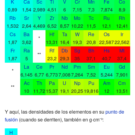
K
Ca
Sc
Ti
V
Cr
Mn
Fe
Co
0,89
1,54
2,989
4,51
6
7,15
7,3
7,874
8,9
8,
Rb
Sr
Y
Zr
Nb
Mo
Tc
Ru
Rh
1,532
2,64
4,469
6,52
8,57
10,22
11,5
12,1
12,41
12
Cs
Ba
Hf
Ta
W
Re
Os
Ir
*
1,87
3,62
13,31
16,4
19,3
20,8
22,587
22,562
21
Fr
Ra
Rf
Db
Sg
Bh
Hs
Mt
**
1,87
5
23,2
29,3
35
37,1
40,7
37,4
3
La
Ce
Pr
Nd
Pm
Sm
Eu
Gd
*
6,145
6,77
6,773
7,008
7,264
7,52
5,244
7,901
8
Ac
Th
Pa
U
Np
Pu
Am
Cm
**
10
11,72
15,37
19,1
20,25
19,816
12
13,51
13
Y aquí, las densidades de los elementos en su
punto de
fusión
(cuando se derriten), también en g·cm⁻³:
H