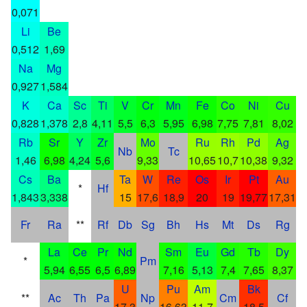
0,071
Li
Be
0,512
1,69
Na
Mg
0,927
1,584
K
Ca
Sc
Ti
V
Cr
Mn
Fe
Co
Ni
Cu
0,828
1,378
2,8
4,11
5,5
6,3
5,95
6,98
7,75
7,81
8,02
6
Rb
Sr
Y
Zr
Mo
Ru
Rh
Pd
Ag
Nb
Tc
1,46
6,98
4,24
5,6
9,33
10,65
10,7
10,38
9,32
7
Cs
Ba
Ta
W
Re
Os
Ir
Pt
Au
*
Hf
1,843
3,338
15
17,6
18,9
20
19
19,77
17,31
Fr
Ra
**
Rf
Db
Sg
Bh
Hs
Mt
Ds
Rg
La
Ce
Pr
Nd
Sm
Eu
Gd
Tb
Dy
*
Pm
5,94
6,55
6,5
6,89
7,16
5,13
7,4
7,65
8,37
8
U
Pu
Am
Bk
**
Ac
Th
Pa
Np
Cm
Cf
17,3
16,63
11,7
18,5