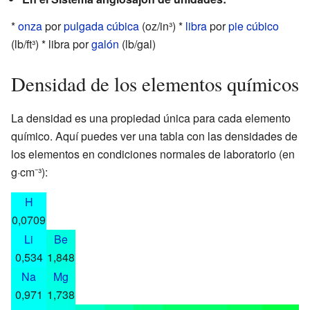
*
onza
por
pulgada cúbica
(oz/in³) *
libra
por
pie cúbico
(lb/ft³) * libra por
galón
(lb/gal)
Densidad de los elementos químicos
La densidad es una propiedad única para cada elemento
químico. Aquí puedes ver una tabla con las densidades de
los elementos en condiciones normales de laboratorio (en
g·cm⁻³):
H
0,0709
Li
Be
0,534
1,848
Na
Mg
0,971
1,738