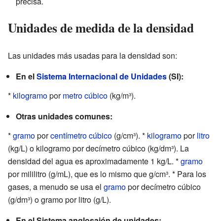
precisa.
Unidades de medida de la densidad
Las unidades más usadas para la densidad son:
En el
Sistema Internacional de Unidades
(SI):
*
kilogramo
por
metro cúbico
(kg/m³).
Otras unidades comunes:
*
gramo
por
centímetro cúbico
(g/cm³). *
kilogramo
por
litro
(kg/L) o kilogramo por decímetro cúbico (kg/dm³). La
densidad del agua es aproximadamente 1 kg/L. *
gramo
por mililitro (g/mL), que es lo mismo que g/cm³. * Para los
gases, a menudo se usa el
gramo
por decímetro cúbico
(g/dm³) o gramo por litro (g/L).
En el Sistema anglosajón de unidades: