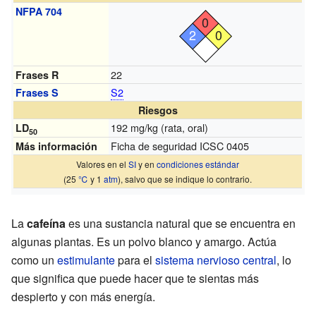
NFPA 704
0
2
0
22
Frases R
S2
Frases S
Riesgos
192 mg/kg (rata, oral)
LD
50
Ficha de seguridad ICSC 0405
Más información
Valores en el
SI
y en
condiciones estándar
(25
℃
y 1
atm
), salvo que se indique lo contrario.
La
cafeína
es una sustancia natural que se encuentra en
algunas plantas. Es un polvo blanco y amargo. Actúa
como un
estimulante
para el
sistema nervioso central
, lo
que significa que puede hacer que te sientas más
despierto y con más energía.