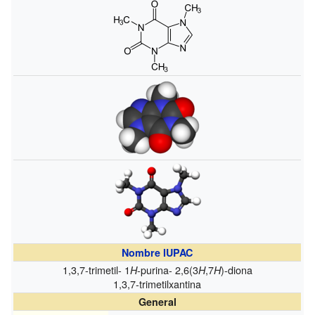
Nombre IUPAC
1,3,7-trimetil- 1
-purina- 2,6(3
,7
)-diona
H
H
H
1,3,7-trimetilxantina
General