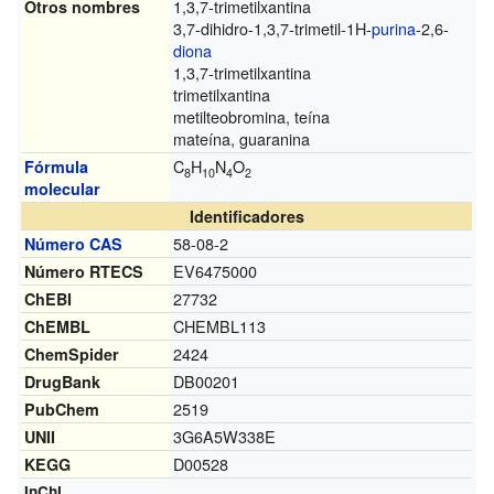
1,3,7-trimetilxantina
Otros nombres
3,7-dihidro-1,3,7-trimetil-1H-
purina
-2,6-
diona
1,3,7-trimetilxantina
trimetilxantina
metilteobromina, teína
mateína, guaranina
C
H
N
O
Fórmula
8
10
4
2
molecular
Identificadores
58-08-2
Número CAS
EV6475000
Número RTECS
27732
ChEBI
CHEMBL113
ChEMBL
2424
ChemSpider
DB00201
DrugBank
2519
PubChem
3G6A5W338E
UNII
D00528
KEGG
InChI