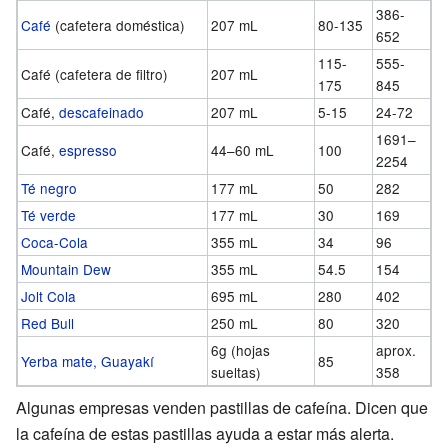
386-
Café
(cafetera doméstica)
207 mL
80-135
652
115-
555-
Café (cafetera de filtro)
207 mL
175
845
Café,
descafeinado
207 mL
5-15
24-72
1691–
Café,
espresso
44–60 mL
100
2254
Té negro
177 mL
50
282
Té verde
177 mL
30
169
Coca-Cola
355 mL
34
96
Mountain Dew
355 mL
54.5
154
Jolt Cola
695 mL
280
402
Red Bull
250 mL
80
320
6g (hojas
aprox.
Yerba mate, Guayakí
85
sueltas)
358
Algunas empresas venden pastillas de cafeína. Dicen que
la cafeína de estas pastillas ayuda a estar más alerta.