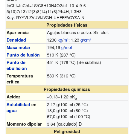
InChI=
InChI=1S/C8H10N4O2/c1-10-4-9-6-
5(10)7(13)12(3)8(14)11(6)2/h4H,1-3H3
Key:
RYYVLZVUVIJVGH-UHFFFAOYSA-N
Propiedades físicas
Agujas blancas o polvo. Sin olor.
Apariencia
1230
kg
/
m³
; 1,23
g
/
cm³
Densidad
194,19
g
/
mol
Masa molar
510 K (237 °C)
Punto de fusión
451 K (178 °C) (Se sublima)
Punto de
ebullición
589 K (316 °C)
Temperatura
crítica
Propiedades químicas
−0.13–1.22 pK
Acidez
a
2,17 g/100 ml (25 °C)
Solubilidad
en
18,0 g/100 ml (80 °C)
agua
67,0 g/100 ml (100 °C)
3,64 (calculado) D
Momento dipolar
Peligrosidad