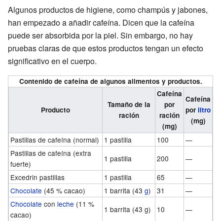
Algunos productos de higiene, como champús y jabones,
han empezado a añadir cafeína. Dicen que la cafeína
puede ser absorbida por la piel. Sin embargo, no hay
pruebas claras de que estos productos tengan un efecto
significativo en el cuerpo.
Contenido de cafeína de algunos alimentos y productos.
Cafeína
Cafeína
Tamaño de la
por
Producto
por
litro
ración
ración
(mg)
(mg)
Pastillas de cafeína (normal)
1 pastilla
100
—
Pastillas de cafeína (extra
1 pastilla
200
—
fuerte)
Excedrin pastillas
1 pastilla
65
—
Chocolate
(45 % cacao)
1 barrita (43
g
)
31
—
Chocolate
con
leche
(11 %
1 barrita (43 g)
10
—
cacao)