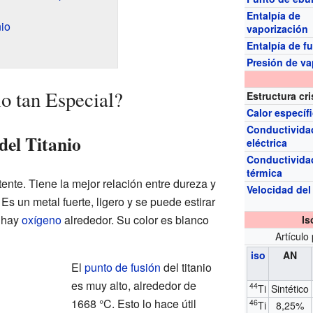
Entalpía de
io
vaporización
Entalpía de f
Presión de va
io tan Especial?
Estructura cri
Calor específ
Conductivida
del Titanio
eléctrica
Conductivida
térmica
ente. Tiene la mejor relación entre dureza y
Velocidad del
Es un metal fuerte, ligero y se puede estirar
o hay
oxígeno
alrededor. Su color es blanco
Is
Artículo 
iso
AN
El
punto de fusión
del titanio
es muy alto, alrededor de
44
Ti
Sintético
1668 °C. Esto lo hace útil
46
Ti
8,25%