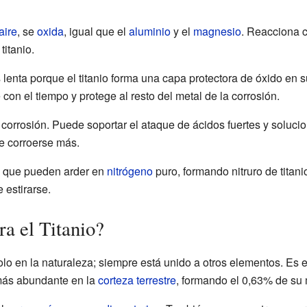
aire
, se
oxida
, igual que el
aluminio
y el
magnesio
. Reacciona c
titanio.
lenta porque el titanio forma una capa protectora de óxido en s
 con el tiempo y protege al resto del metal de la corrosión.
a corrosión. Puede soportar el ataque de ácidos fuertes y solucio
e corroerse más.
s que pueden arder en
nitrógeno
puro, formando nitruro de titani
 estirarse.
a el Titanio?
solo en la naturaleza; siempre está unido a otros elementos. Es
más abundante en la
corteza terrestre
, formando el 0,63% de su