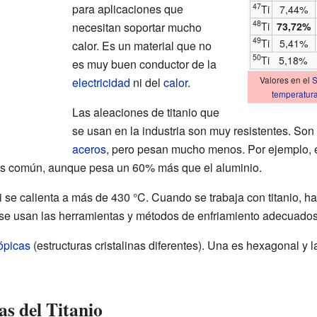
para aplicaciones que
47
Ti
7,44%
48
necesitan soportar mucho
Ti
73,72%
49
Ti
5,41%
calor. Es un material que no
50
Ti
5,18%
es muy buen conductor de la
electricidad
ni del
calor
.
Valores en el
S
temperatur
Las aleaciones de titanio que
se usan en la industria son muy resistentes. Son
aceros
, pero pesan mucho menos. Por ejemplo, el 
 común, aunque pesa un 60% más que el aluminio.
si se calienta a más de 430 °C. Cuando se trabaja con titanio, 
no se usan las herramientas y métodos de enfriamiento adecuados
rópicas
(estructuras cristalinas diferentes). Una es hexagonal y 
s del Titanio