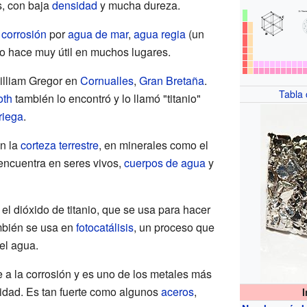
s, con baja
densidad
y mucha dureza.
a
corrosión
por
agua de mar
,
agua regia
(un
 lo hace muy útil en muchos lugares.
illiam Gregor en
Cornualles
,
Gran Bretaña
.
Tabla
oth
también lo encontró y lo llamó "titanio"
riega
.
n la
corteza terrestre
, en minerales como el
 encuentra en seres vivos,
cuerpos de agua
y
l dióxido de titanio, que se usa para hacer
mbién se usa en
fotocatálisis
, un proceso que
 el agua.
te a la corrosión y es uno de los metales más
sidad. Es tan fuerte como algunos
aceros
,