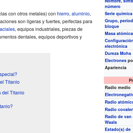
Nombre
,
símb
número
las con otros metales) con
hierro
,
aluminio
,
Serie química
Grupo
,
perío
eaciones son ligeras y fuertes, perfectas para
bloque
aciales
, equipos industriales, piezas de
Masa atómic
rumentos dentales, equipos deportivos y
Configuració
electrónica
Dureza Mohs
Electrones
po
Apariencia
special?
P
el Titanio
Radio medio
del Titanio
Electronegati
Radio atómic
tanio?
Radio covale
Radio de van 
Waals
Estado(s) de