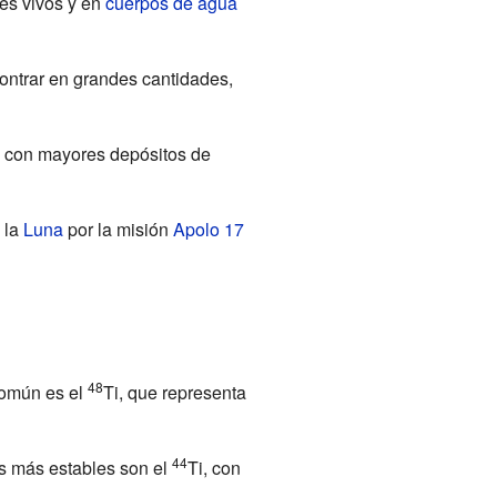
es vivos y en
cuerpos de agua
ncontrar en grandes cantidades,
s con mayores depósitos de
 la
Luna
por la misión
Apolo 17
48
común es el
Ti, que representa
44
os más estables son el
Ti, con