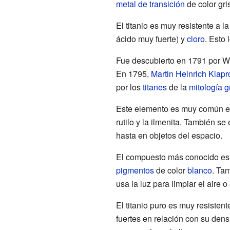
metal de transición
de color gri
El titanio es muy resistente a l
ácido muy fuerte) y
cloro
. Esto
Fue descubierto en 1791 por W
En 1795,
Martin Heinrich Klapr
por los
titanes
de la
mitología g
Este elemento es muy común e
rutilo y la ilmenita. También se
hasta en objetos del espacio.
El compuesto más conocido es e
pigmentos
de color
blanco
. Ta
usa la luz para limpiar el aire o
El titanio puro es muy resisten
fuertes en relación con su den