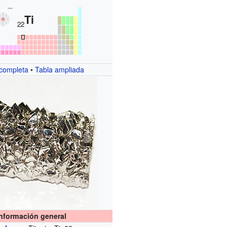
Ti
22
 completa
•
Tabla ampliada
Información general