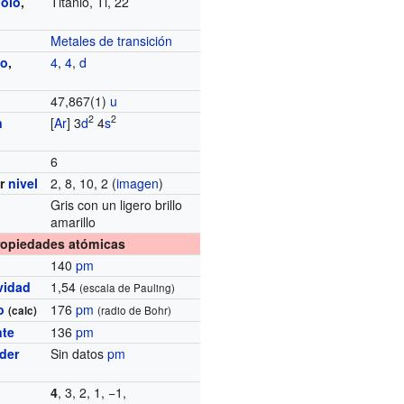
olo
,
Titanio, Ti, 22
Metales de transición
do
,
4
,
4
,
d
a
47,867(1)
u
2
2
n
[
Ar
] 3
d
4
s
6
r
nivel
2, 8, 10, 2 (
imagen
)
Gris con un ligero brillo
amarillo
ropiedades atómicas
140
pm
vidad
1,54
(escala de Pauling)
o
176
pm
(calc)
(radio de Bohr)
nte
136
pm
der
Sin datos
pm
4
, 3, 2, 1, −1,