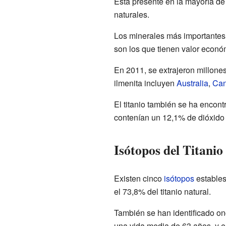
Está presente en la mayoría de
naturales.
Los minerales más importantes d
son los que tienen valor econó
En 2011, se extrajeron millone
ilmenita incluyen
Australia
,
Ca
El titanio también se ha encon
contenían un 12,1% de dióxido d
Isótopos del Titanio
Existen cinco
isótopos
estables 
el 73,8% del titanio natural.
También se han identificado o
una vida media de 63 años, y e