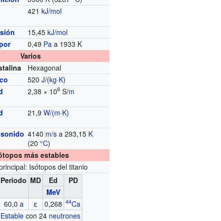
421
kJ/mol
usión
15,45
kJ/mol
por
0,49
Pa
a 1933 K
Varios
stalina
Hexagonal
ico
520
J
/(
kg
·
K
)
6
d
2,38 × 10
S/
m
d
21,9
W/(m·K)
 sonido
4140
m/s
a 293,15
K
(20
°C
)
ótopos más estables
principal: Isótopos del titanio
Periodo
MD
Ed
PD
MeV
44
60,0
a
ε
0,268
Ca
Estable
con 24
neutrones