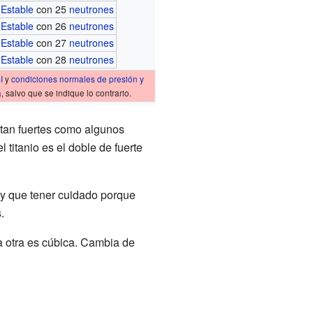
Estable
con 25
neutrones
Estable
con 26
neutrones
Estable
con 27
neutrones
Estable
con 28
neutrones
I
y
condiciones normales de presión y
a
, salvo que se indique lo contrario.
 tan fuertes como algunos
titanio es el doble de fuerte
hay que tener cuidado porque
.
la otra es cúbica. Cambia de