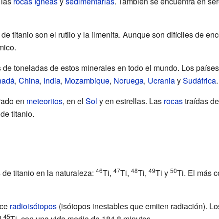
 las
rocas ígneas
y
sedimentarias
. También se encuentra en ser
e titanio son el rutilo y la ilmenita. Aunque son difíciles de e
mico.
s de toneladas de estos minerales en todo el mundo. Los paíse
nadá
,
China
,
India
,
Mozambique
,
Noruega
,
Ucrania
y
Sudáfrica
.
trado en
meteoritos
, en el
Sol
y en estrellas. Las
rocas
traídas de
e titanio.
46
47
48
49
50
de titanio en la naturaleza:
Ti,
Ti,
Ti,
Ti y
Ti. El más 
nce
radioisótopos
(isótopos inestables que emiten radiación). L
45
l
Ti, con una vida media de 184,8 minutos.