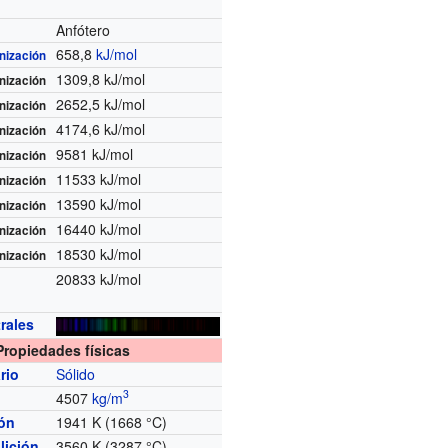
Anfótero
658,8
kJ/mol
onización
1309,8 kJ/mol
onización
2652,5 kJ/mol
onización
4174,6 kJ/mol
onización
9581 kJ/mol
onización
11533 kJ/mol
onización
13590 kJ/mol
onización
16440 kJ/mol
onización
18530 kJ/mol
onización
20833 kJ/mol
rales
Propiedades físicas
rio
Sólido
3
4507
kg/m
ión
1941 K (1668 °C)
lición
3560 K (3287 °C)