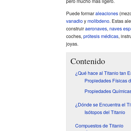
pero mucho más ligero.
Puede formar
aleaciones
(mezc
vanadio
y
molibdeno
. Estas al
construir
aeronaves
,
naves esp
coches,
prótesis médicas
, inst
joyas.
Contenido
¿Qué hace al Titanio tan E
Propiedades Físicas d
Propiedades Químicas 
¿Dónde se Encuentra el Ti
Isótopos del Titanio
Compuestos de Titanio