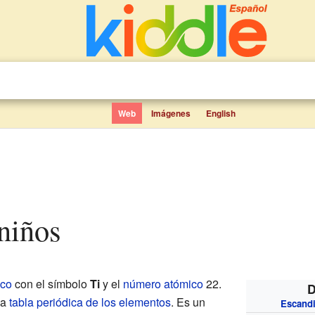
Web
Imágenes
English
 niños
ico
con el símbolo
Ti
y el
número atómico
22.
D
la
tabla periódica de los elementos
. Es un
Escand