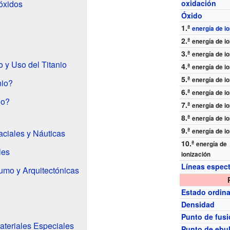
cóxidos
oxidación
Óxido
1.ª
energía de i
2.ª
energía de i
3.ª
energía de i
o y Uso del Titanio
4.ª
energía de i
5.ª
energía de i
nio?
6.ª
energía de i
io?
7.ª
energía de i
8.ª
energía de i
9.ª
energía de i
ciales y Náuticas
10.ª
energía de
les
ionización
Líneas espect
umo y Arquitectónicas
Estado ordina
Densidad
Punto de fus
teriales Especiales
Punto de ebul