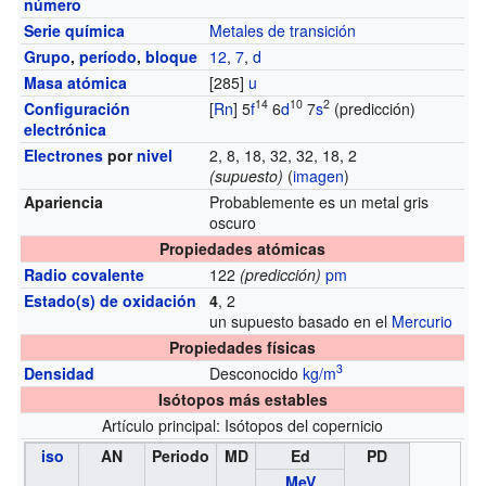
número
Serie química
Metales de transición
Grupo
,
período
,
bloque
12
,
7
,
d
Masa atómica
[285]
u
14
10
2
Configuración
[
Rn
] 5
f
6
d
7
s
(predicción)
electrónica
Electrones
por
nivel
2, 8, 18, 32, 32, 18, 2
(supuesto)
(
imagen
)
Apariencia
Probablemente es un metal gris
oscuro
Propiedades atómicas
Radio covalente
122
(predicción)
pm
Estado(s) de oxidación
4
, 2
un supuesto basado en el
Mercurio
Propiedades físicas
3
Densidad
Desconocido
kg/m
Isótopos más estables
Artículo principal: Isótopos del copernicio
iso
AN
Periodo
MD
Ed
PD
MeV