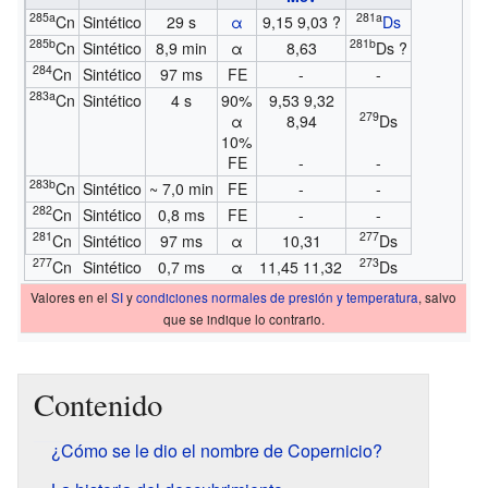
285a
281a
Cn
Sintético
29 s
α
9,15 9,03 ?
Ds
285b
281b
Cn
Sintético
8,9 min
α
8,63
Ds ?
284
Cn
Sintético
97 ms
FE
-
-
283a
Cn
Sintético
4 s
90%
9,53 9,32
279
α
8,94
Ds
10%
FE
-
-
283b
Cn
Sintético
~ 7,0 min
FE
-
-
282
Cn
Sintético
0,8 ms
FE
-
-
281
277
Cn
Sintético
97 ms
α
10,31
Ds
277
273
Cn
Sintético
0,7 ms
α
11,45 11,32
Ds
Valores en el
SI
y
condiciones normales de presión y temperatura
, salvo
que se indique lo contrario.
Contenido
¿Cómo se le dio el nombre de Copernicio?