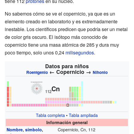
tiene 112
protones
en su núcleo.
No sabemos cómo se ve el copernicio, ya que es un
elemento creado en laboratorio y es extremadamente
inestable. Los científicos predicen que podría ser un metal
de color gris oscuro. El isótopo más conocido de
copernicio tiene una masa atómica de 285 y dura muy
poco tiempo, solo unos 0,24
milisegundos
.
Datos para niños
←
Copernicio
→
Roentgenio
Nihonio
Cn
112
Tabla completa
•
Tabla ampliada
Información general
Nombre
,
símbolo
,
Copernicio, Cn, 112