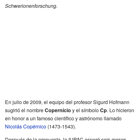
Schwerionenforschung
.
En julio de 2009, el equipo del profesor Sigurd Hofmann
sugirió el nombre
Copernicio
y el símbolo
Cp
. Lo hicieron
en honor a un famoso científico y astrónomo llamado
Nicolás Copérnico
(1473-1543).
Después de la propuesta, la IUPAC esperó seis meses.