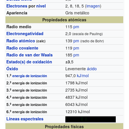
Electrones
por
nivel
2, 8, 18, 5 (
imagen
)
Apariencia
Gris metálico
Propiedades atómicas
Radio medio
115
pm
Electronegatividad
2,0
(escala de Pauling)
Radio atómico
139
pm
(calc)
(radio de Bohr)
Radio covalente
119
pm
Radio de van der Waals
185
pm
Estado(s) de oxidación
±3
,5
Óxido
Levemente
ácido
1.ª
947,0
kJ/mol
energía de ionización
2.ª
1798 kJ/mol
energía de ionización
3.ª
2735 kJ/mol
energía de ionización
4.ª
4837 kJ/mol
energía de ionización
5.ª
6043 kJ/mol
energía de ionización
6.ª
12310 kJ/mol
energía de ionización
Líneas espectrales
Propiedades físicas