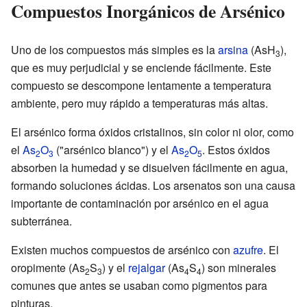
Compuestos Inorgánicos de Arsénico
Uno de los compuestos más simples es la
arsina
(AsH
),
3
que es muy perjudicial y se enciende fácilmente. Este
compuesto se descompone lentamente a temperatura
ambiente, pero muy rápido a temperaturas más altas.
El arsénico forma óxidos cristalinos, sin color ni olor, como
el
As
O
("arsénico blanco") y el
As
O
. Estos óxidos
2
3
2
5
absorben la humedad y se disuelven fácilmente en agua,
formando soluciones ácidas. Los arsenatos son una causa
importante de contaminación por arsénico en el agua
subterránea.
Existen muchos compuestos de arsénico con
azufre
. El
oropimente (As
S
) y el
rejalgar
(As
S
) son minerales
2
3
4
4
comunes que antes se usaban como pigmentos para
pinturas.