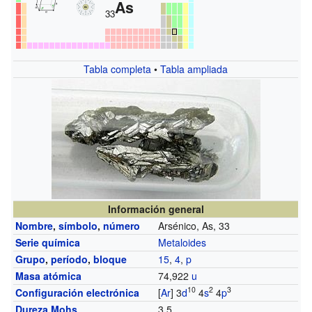
As
33
Tabla completa
•
Tabla ampliada
Información general
Nombre
,
símbolo
,
número
Arsénico, As, 33
Serie química
Metaloides
Grupo
,
período
,
bloque
15
,
4
,
p
Masa atómica
74,922
u
10
2
3
Configuración electrónica
[
Ar
] 3
d
4
s
4
p
Dureza Mohs
3,5