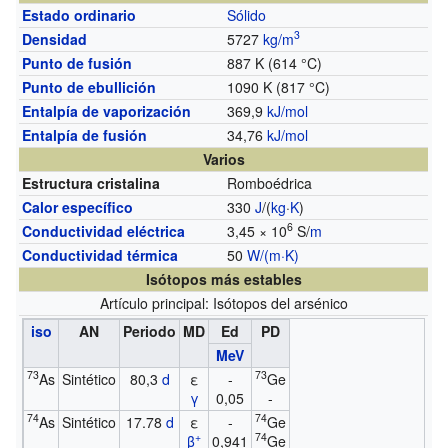
Estado ordinario
Sólido
3
Densidad
5727
kg/m
Punto de fusión
887 K (614 °C)
Punto de ebullición
1090 K (817 °C)
Entalpía de vaporización
369,9
kJ/mol
Entalpía de fusión
34,76
kJ/mol
Varios
Estructura cristalina
Romboédrica
Calor específico
330
J
/(
kg
·
K
)
6
Conductividad eléctrica
3,45 × 10
S/
m
Conductividad térmica
50
W/(m·K)
Isótopos más estables
Artículo principal: Isótopos del arsénico
iso
AN
Periodo
MD
Ed
PD
MeV
73
73
As
Sintético
80,3
d
ε
-
Ge
γ
0,05
-
74
74
As
Sintético
17.78
d
ε
-
Ge
+
74
β
0,941
Ge