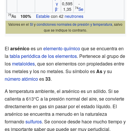
γ
0,595
-
-
74
β
1,35
Se
75
As
100%
Estable
con 42
neutrones
Valores en el
SI
y
condiciones normales de presión y temperatura
, salvo
que se indique lo contrario.
El
arsénico
es un
elemento químico
que se encuentra en
la
tabla periódica de los elementos
. Pertenece al grupo de
los
metaloides
, que son elementos con propiedades entre
los metales y los no metales. Su símbolo es
As
y su
número atómico
es
33
.
A temperatura ambiente, el arsénico es un sólido. Si se
calienta a 613°C a la presión normal del aire, se convierte
directamente en gas sin pasar por el estado líquido. El
arsénico se encuentra a menudo en la naturaleza
formando
sulfuros
. Se conoce desde hace mucho tiempo y
es importante saber que puede ser muy perjudicial.