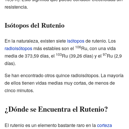
resistencia.
Isótopos del Rutenio
En la naturaleza, existen siete
isótopos
de rutenio. Los
106
radioisótopos
más estables son el
Ru, con una vida
103
97
media de 373,59 días, el
Ru (39,26 días) y el
Ru (2,9
días).
Se han encontrado otros quince radioisótopos. La mayoría
de ellos tienen vidas medias muy cortas, de menos de
cinco minutos.
¿Dónde se Encuentra el Rutenio?
El rutenio es un elemento bastante raro en la
corteza