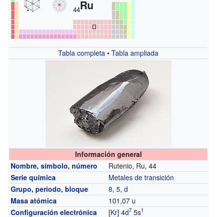
Ru
44
Tabla completa
•
Tabla ampliada
Información general
Nombre
,
símbolo
,
número
Rutenio, Ru, 44
Serie química
Metales de transición
Grupo
,
período
,
bloque
8
,
5
,
d
Masa atómica
101,07
u
7
1
Configuración electrónica
[
Kr
] 4
d
5
s