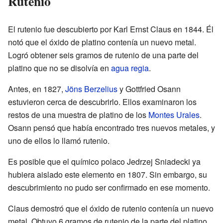
Rutenio
El rutenio fue descubierto por Karl Ernst Claus en 1844. Él
notó que el óxido de platino contenía un nuevo metal.
Logró obtener seis gramos de rutenio de una parte del
platino que no se disolvía en
agua regia
.
Antes, en 1827,
Jöns Berzelius
y Gottfried Osann
estuvieron cerca de descubrirlo. Ellos examinaron los
restos de una muestra de platino de los
Montes Urales
.
Osann pensó que había encontrado tres nuevos metales, y
uno de ellos lo llamó rutenio.
Es posible que el químico polaco Jedrzej Sniadecki ya
hubiera aislado este elemento en 1807. Sin embargo, su
descubrimiento no pudo ser confirmado en ese momento.
Claus demostró que el óxido de rutenio contenía un nuevo
metal. Obtuvo 6 gramos de rutenio de la parte del platino