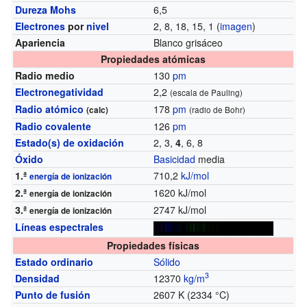
Dureza Mohs
6,5
Electrones
por
nivel
2, 8, 18, 15, 1 (
imagen
)
Apariencia
Blanco grisáceo
Propiedades atómicas
Radio medio
130
pm
Electronegatividad
2,2
(escala de Pauling)
Radio atómico
178
pm
(calc)
(radio de Bohr)
Radio covalente
126
pm
Estado(s) de oxidación
2, 3,
4
, 6, 8
Óxido
Basicidad
media
1.ª
710,2
kJ/mol
energía de ionización
2.ª
1620 kJ/mol
energía de ionización
3.ª
2747 kJ/mol
energía de ionización
Líneas espectrales
Propiedades físicas
Estado ordinario
Sólido
3
Densidad
12370
kg/m
Punto de fusión
2607 K (2334 °C)