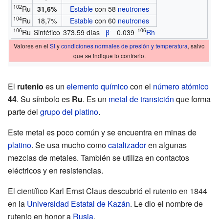
102
Ru
31,6%
Estable
con 58
neutrones
104
Ru
18,7%
Estable
con 60
neutrones
106
-
106
Ru
Sintético
373,59 días
β
0.039
Rh
Valores en el
SI
y
condiciones normales de presión y temperatura
, salvo
que se indique lo contrario.
El
rutenio
es un
elemento químico
con el
número atómico
44
. Su símbolo es
Ru
. Es un
metal de transición
que forma
parte del
grupo del platino
.
Este metal es poco común y se encuentra en minas de
platino
. Se usa mucho como
catalizador
en algunas
mezclas de metales. También se utiliza en contactos
eléctricos y en resistencias.
El científico Karl Ernst Claus descubrió el rutenio en 1844
en la
Universidad Estatal de Kazán
. Le dio el nombre de
rutenio en honor a
Rusia
.