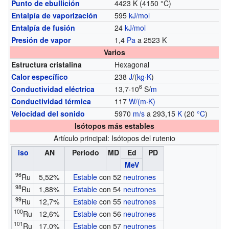
Punto de ebullición
4423 K (4150 °C)
Entalpía de vaporización
595
kJ/mol
Entalpía de fusión
24
kJ/mol
Presión de vapor
1,4
Pa
a 2523 K
Varios
Estructura cristalina
Hexagonal
Calor específico
238
J
/(
kg
·
K
)
6
Conductividad eléctrica
13,7·10
S/
m
Conductividad térmica
117
W/(m·K)
Velocidad del sonido
5970
m/s
a 293,15
K
(20
°C
)
Isótopos más estables
Artículo principal: Isótopos del rutenio
iso
AN
Periodo
MD
Ed
PD
MeV
96
Ru
5,52%
Estable
con 52
neutrones
98
Ru
1,88%
Estable
con 54
neutrones
99
Ru
12,7%
Estable
con 55
neutrones
100
Ru
12,6%
Estable
con 56
neutrones
101
Ru
17,0%
Estable
con 57
neutrones