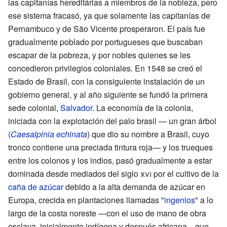
las capitanías hereditárias a miembros de la nobleza, pero
ese sistema fracasó, ya que solamente las capitanías de
Pernambuco y de São Vicente prosperaron. El país fue
gradualmente poblado por portugueses que buscaban
escapar de la pobreza, y por nobles quienes se les
concedieron privilegios coloniales. En 1548 se creó el
Estado de Brasil, con la consiguiente instalación de un
gobierno general, y al año siguiente se fundó la primera
sede colonial,
Salvador
. La economía de la colonia,
iniciada con la explotación del palo brasil — un gran árbol
(
Caesalpinia echinata
) que dio su nombre a Brasil, cuyo
tronco contiene una preciada tintura roja— y los trueques
entre los colonos y los indios, pasó gradualmente a estar
dominada desde mediados del siglo
xvi
por el cultivo de la
caña de azúcar
debido a la alta demanda de azúcar en
Europa, crecida en plantaciones llamadas "
ingenios
" a lo
largo de la costa noreste —con el uso de mano de obra
esclava, inicialmente indígena y después africana—que