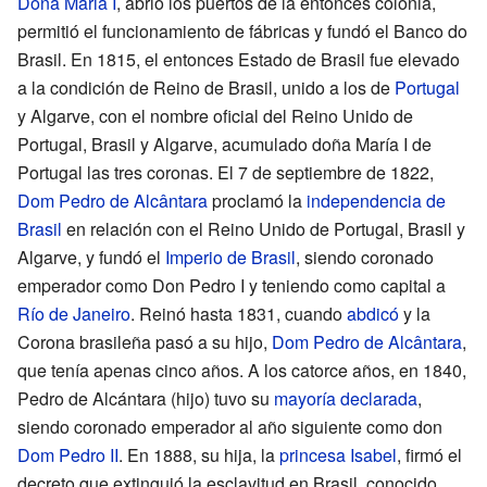
Dona Maria I
, abrió los puertos de la entonces colonia,
permitió el funcionamiento de fábricas y fundó el Banco do
Brasil. En 1815, el entonces Estado de Brasil fue elevado
a la condición de Reino de Brasil, unido a los de
Portugal
y Algarve, con el nombre oficial del Reino Unido de
Portugal, Brasil y Algarve, acumulado doña María I de
Portugal las tres coronas. El 7 de septiembre de 1822,
Dom Pedro de Alcântara
proclamó la
independencia de
Brasil
en relación con el Reino Unido de Portugal, Brasil y
Algarve, y fundó el
Imperio de Brasil
, siendo coronado
emperador como Don Pedro I y teniendo como capital a
Río de Janeiro
. Reinó hasta 1831, cuando
abdicó
y la
Corona brasileña pasó a su hijo,
Dom Pedro de Alcântara
,
que tenía apenas cinco años. A los catorce años, en 1840,
Pedro de Alcántara (hijo) tuvo su
mayoría declarada
,
siendo coronado emperador al año siguiente como don
Dom Pedro II
. En 1888, su hija, la
princesa Isabel
, firmó el
decreto que extinguió la esclavitud en Brasil, conocido