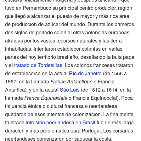
tuvo en Pernambuco su principal centro productor, región
que llegó a alcanzar el puesto de mayor y más rica área
de producción de
azúcar
del mundo. Durante los primeros
dos siglos de periodo colonial otras potencias europeas,
atraídas por los vastos recursos naturales y las tierra
inhabitadas, intentaron establecer colonias en varias
partes del hoy territorio brasileño, desafiando la bula papal
y el
tratado de Tordesillas
. Los colonos franceses trataron
de establecerse en la actual
Río de Janeiro
(de 1555 a
1567, en la llamada
France Antarctique
o Francia
Antártica), y en la actual
São Luís
(de 1612 a 1614, en la
llamada
France Équinoxiale
o Francia Equinoccial). Poca
influencia étnica o cultural francesa o neerlandesa
quedaron de esos intentos de colonización. La finalmente
frustrada
intrusión neerlandesa en Brasil
fue de más larga
duración y más problemática para Portugal. Los corsarios
neerlandeses comenzaron por saquear la costa: