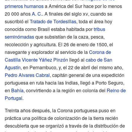
primeros humanos
a América del Sur hace por lo menos
20 000 años
A. C.
. A finales del siglo
xv
, cuando se
suscribió el
Tratado de Tordesillas
, toda el área hoy
conocida como Brasil estaba habitada por
tribus
seminómadas
que subsistían de la caza, pesca,
recolección y agricultura. El 26 de enero de 1500, el
navegante y explorador al servicio de la
Corona de
Castilla
Vicente Yáñez Pinzón
llegó al
cabo de San
Agustín
, en Pernambuco, y, el 22 de abril del mismo año,
Pedro Alvares Cabral
, capitán general de una expedición
portuguesa en ruta hacia las Indias, llegó a Porto Seguro,
en
Bahía
, convirtiendo a la región en colonia del
Reino de
Portugal
.
Treinta años después, la Corona portuguesa puso en
práctica una política de colonización de la tierra recién
descubierta que se organizó a través de la distribución de