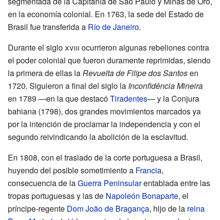
segmentada de la Capitanía de São Paulo y Minas de Oro,
en la economía colonial. En 1763, la sede del Estado de
Brasil fue transferida a
Río de Janeiro
.
Durante el siglo
xviii
ocurrieron algunas rebeliones contra
el poder colonial que fueron duramente reprimidas, siendo
la primera de ellas la
Revuelta de Filipe dos Santos
en
1720. Siguieron a final del siglo la
Inconfidência Mineira
en 1789 —en la que destacó
Tiradentes
— y la Conjura
bahiana (1798), dos grandes movimientos marcados ya
por la intención de proclamar la independencia y con el
segundo reivindicando la abolición de la esclavitud.
En 1808, con el traslado de la corte portuguesa a Brasil,
huyendo del posible sometimiento a
Francia
,
consecuencia de la
Guerra Peninsular
entablada entre las
tropas portuguesas y las de
Napoleón Bonaparte
, el
príncipe-regente
Dom João de Bragança
, hijo de la
reina