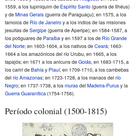
1559, a los tupiniquim de
Espírito Santo
(guerra de Ilhéus)
y de
Minas Gerais
(guerra de Paraguaçu); en 1575, a los
tamoios de
Río de Janeiro
y a los indios de las misiones
jesuitas de
Sergipe
(guerra de Aperipe); en 1584-1587, a
los potiguares de
Paraíba
y en 1597 a los de
Río Grande
del Norte
; en 1603-1604, a los nativos de
Ceará
; 1663-
1664 a los amazónicos del río Urubu, en 1665, a los
tapajós; en 1671 a los anicuns de
Goiás
, en 1683-1715, a
los carirí de
Bahía
y
Piauí
; en 1709-1710, a los cambebas
del
río Amazonas
; en 1723-1728, a los manaos del
río
Negro
; en 1737-1738, a los
muras
del
Madeira
-
Purus
y la
Guerra Guaranítica
(1754-1756).
Período colonial (1500-1815)