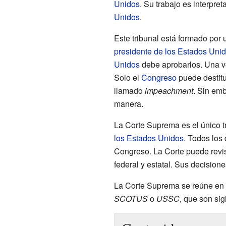
Unidos
. Su trabajo es interpret
Unidos
.
Este tribunal está formado por
presidente de los Estados Uni
Unidos
debe aprobarlos. Una ve
Solo el
Congreso
puede destitu
llamado
impeachment
. Sin emb
manera.
La Corte Suprema es el único 
los Estados Unidos
. Todos los
Congreso. La Corte puede revis
federal y estatal. Sus decision
La Corte Suprema se reúne en
SCOTUS
o
USSC
, que son si