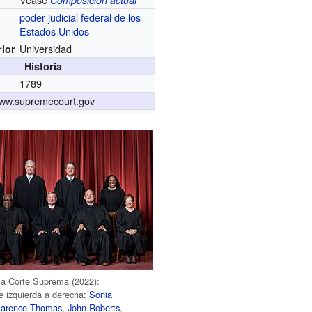
Composición actual
poder judicial federal de los
Estados Unidos
Universidad
rior
Historia
1789
ww.supremecourt.gov
la Corte Suprema (2022):
 de izquierda a derecha:
Sonia
larence Thomas
,
John Roberts
,