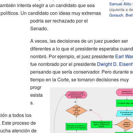
Samuel Alito
 también intenta elegir a un candidato que sea
izquierda a d
 políticos. Un candidato con ideas muy extremas
Gorsuch
,
Bre
podría ser rechazado por el
Senado.
A veces, las decisiones de un juez pueden ser
diferentes a lo que el presidente esperaba cuand
nombró. Por ejemplo, el juez presidente
Earl Wa
fue nombrado por el presidente
Dwight D. Eisen
pensando que sería conservador. Pero durante s
tiempo en la Corte, se tomaron decisiones muy
progr
esista
s.
ión a todos los
. Este proceso de
ucha atención de