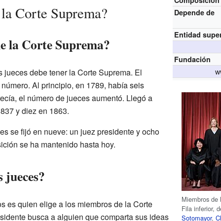
Composición
 la Corte Suprema?
Depende de
Entidad supe
ne la Corte Suprema?
Fundación
w
s jueces debe tener la Corte Suprema. El
número. Al principio, en 1789, había seis
recía, el número de jueces aumentó. Llegó a
1837 y diez en 1863.
s se fijó en nueve: un juez presidente y ocho
ición se ha mantenido hasta hoy.
s jueces?
Miembros de 
s es quien elige a los miembros de la Corte
Fila inferior,
sidente busca a alguien que comparta sus ideas
Sotomayor
,
C