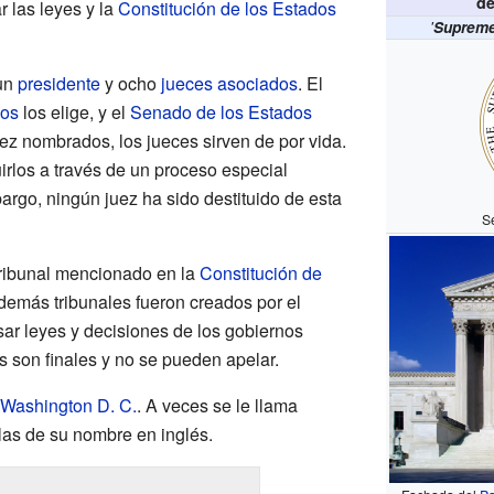
de
ar las leyes y la
Constitución de los Estados
'
Supreme 
 un
presidente
y ocho
jueces asociados
. El
dos
los elige, y el
Senado de los Estados
z nombrados, los jueces sirven de por vida.
irlos a través de un proceso especial
argo, ningún juez ha sido destituido de esta
S
tribunal mencionado en la
Constitución de
 demás tribunales fueron creados por el
ar leyes y decisiones de los gobiernos
es son finales y no se pueden apelar.
Washington D. C.
. A veces se le llama
glas de su nombre en inglés.