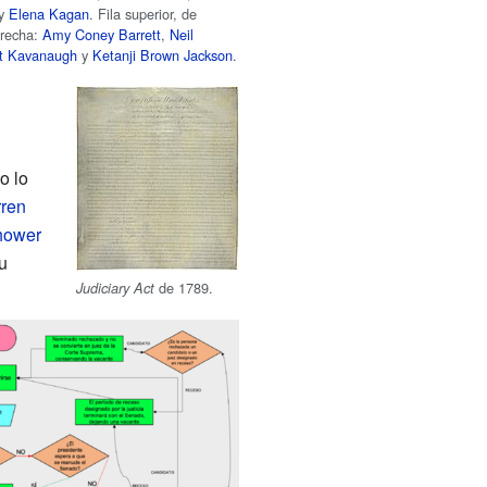
y
Elena Kagan
. Fila superior, de
erecha:
Amy Coney Barrett
,
Neil
tt Kavanaugh
y
Ketanji Brown Jackson
.
o lo
rren
hower
u
de 1789.
Judiciary Act