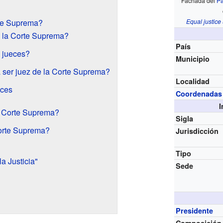
Fachada del
Pa
Equal justice 
te Suprema?
e la Corte Suprema?
País
 jueces?
Municipio
 ser juez de la Corte Suprema?
Localidad
eces
Coordenadas
I
 Corte Suprema?
Sigla
orte Suprema?
Jurisdicción
Tipo
la Justicia"
Sede
Presidente