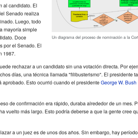
 al candidato. El
del Senado realiza
inado. Luego, todo
na mayoría simple
didato. Doce
Un diagrama del proceso de nominación a la Co
s por el Senado. El
n 1987.
ede rechazar a un candidato sin una votación directa. Por ej
hos días, una técnica llamada "filibusterismo". El presidente t
á aprobado. Esto ocurrió cuando el presidente
George W. Bush
ceso de confirmación era rápido, duraba alrededor de un mes. P
 ha vuelto más largo. Esto podría deberse a que la gente cree qu
azar a un juez es de unos dos años. Sin embargo, hay períodos