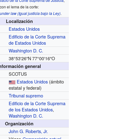
lacio de la Corte Suprema de Justicia
,
con el lema de la corte:
under law (Igual justicia bajo la Ley)
.
Localización
Estados Unidos
Edificio de la Corte Suprema
de Estados Unidos
Washington D. C.
38°53′26″N
77°00′16″O
nformación general
SCOTUS
Estados Unidos
(ámbito
estatal y federal)
Tribunal supremo
Edificio de la Corte Suprema
de los Estados Unidos
,
Washington D. C.
Organización
John G. Roberts, Jr.
Véase