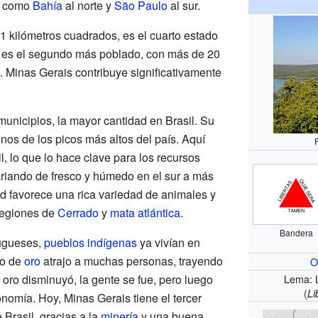
os como
Bahía
al norte y
São Paulo
al sur.
1 kilómetros cuadrados, es el cuarto estado
 es el segundo más poblado, con más de 20
. Minas Gerais contribuye significativamente
municipios, la mayor cantidad en Brasil. Su
nos de los picos más altos del país. Aquí
l, lo que lo hace clave para los recursos
 variando de fresco y húmedo en el sur a más
ad favorece una rica variedad de animales y
regiones de
Cerrado
y
mata atlántica
.
Bandera
tugueses,
pueblos indígenas
ya vivían en
to de
oro
atrajo a muchas personas, trayendo
O
 oro disminuyó, la gente se fue, pero luego
Lema: 
(
Li
omía. Hoy, Minas Gerais tiene el tercer
 Brasil, gracias a la
minería
y una buena