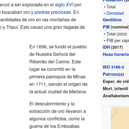
enzó a ser explorada en el
siglo XVI
por
• Total
 buscaban
oro
y
piedras preciosas
. En
•
Densidad
cantidades de oro en las montañas de
Gentilicio
 y Tripuí. Esto causó una gran llegada de
PIB
(nominal
• Total
(2023)
• PIB per cáp
En 1696, se fundó el pueblo
IDH
(2017)
de Nuestra Señora del
Huso horari
Ribeirão del Carmo. Este
ISO 3166-2
lugar se convirtió en la
Patrono(a)
primera parroquia de Minas
Esper. de vi
en 1711, siendo el origen de
Mort. infantil
la actual ciudad de Mariana.
Analfabetis
El descubrimiento y la
extracción de oro llevaron a
algunos conflictos, como la
guerra de los Emboabas