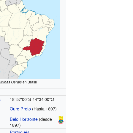
Minas Gerais
en Brasil
18°57′00″S
44°34′00″O
s
Ouro Preto
(Hasta 1897)
Belo Horizonte
(desde
1897)
Portugués
l