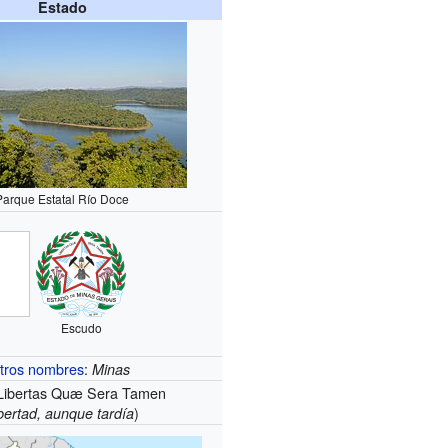
Estado
Parque Estatal Río Doce
Escudo
tros nombres
:
Minas
Libertas Quæ Sera Tamen
)
bertad, aunque tardía