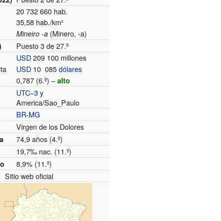
20 732 660 hab.
35,58 hab./km²
(Minero, -a)
Mineiro -a
Puesto 3 de 27.º
)
USD
209 100 millones
ita
USD
10 085
dólares
0,787 (6.º) –
alto
UTC−3
y
o
America/Sao_Paulo
BR-MG
Virgen de los Dolores
74,9 años (4.º)
da
19,7‰ nac. (11.º)
8,9% (11.º)
mo
Sitio web oficial