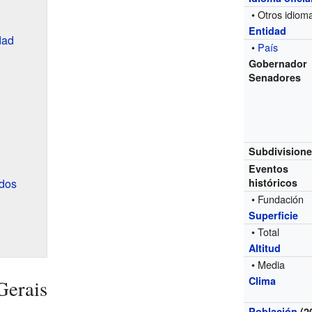
• Otros idiom
Entidad
dad
•
País
Gobernador
Senadores
Subdivision
Eventos
dos
históricos
• Fundación
Superficie
• Total
Altitud
• Media
Clima
Gerais
Población
(2