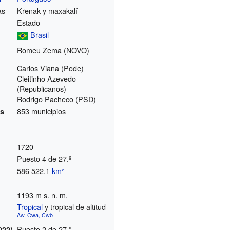
as
Krenak y maxakalí
Estado
Brasil
Romeu Zema (NOVO)
Carlos Viana (Pode)
Cleitinho Azevedo
(Republicanos)
Rodrigo Pacheco (PSD)
853 municipios
es
1720
Puesto 4 de 27.º
586 522.1
km²
1193 m s. n. m.
Tropical
y tropical de altitud
Aw, Cwa, Cwb
Puesto 2 de 27.º
022)