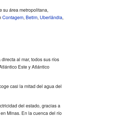
ye su área metropolitana,
on
Contagem
,
Betim
,
Uberlândia
,
irecta al mar, todos sus ríos
tlántico Este y Atlántico
coge casi la mitad del agua del
tricidad del estado, gracias a
 en Minas. En la cuenca del río