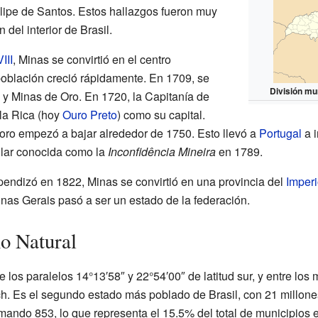
elipe de Santos. Estos hallazgos fueron muy
 del interior de Brasil.
III
, Minas se convirtió en el centro
población creció rápidamente. En 1709, se
División mu
 y Minas de Oro. En 1720, la Capitanía de
la Rica (hoy
Ouro Preto
) como su capital.
oro empezó a bajar alrededor de 1750. Esto llevó a
Portugal
a i
ular conocida como la
Inconfidência Mineira
en 1789.
endizó en 1822, Minas se convirtió en una provincia del
Imperi
nas Gerais pasó a ser un estado de la federación.
o Natural
 los paralelos 14°13′58″ y 22°54′00″ de latitud sur, y entre los
h. Es el segundo estado más poblado de Brasil, con 21 millone
ando 853, lo que representa el 15.5% del total de municipios e