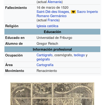
(actual
Alemania
)
16 de marzo de 1520
Fallecimiento
Saint-Dié-des-Vosges
,
Sacro Imperio
Romano Germánico
(actual
Francia
)
Iglesia católica
Religión
Educación
Universidad de Friburgo
Educado en
Gregor Reisch
Alumno de
Información profesional
Cartógrafo
, cosmógrafo,
teólogo
y
Ocupación
geógrafo
Cartografía
Área
Renacimiento
Movimiento