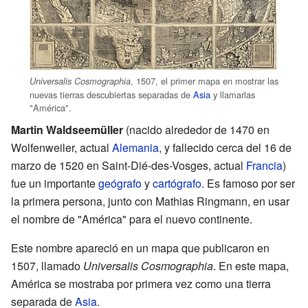
, 1507, el primer mapa en mostrar las
Universalis Cosmographia
nuevas tierras descubiertas separadas de
Asia
y llamarlas
"América".
Martin Waldseemüller
(nacido alrededor de 1470 en
Wolfenweiler, actual
Alemania
, y fallecido cerca del 16 de
marzo de 1520 en Saint-Dié-des-Vosges, actual
Francia
)
fue un importante
geógrafo
y
cartógrafo
. Es famoso por ser
la primera persona, junto con Mathias Ringmann, en usar
el nombre de "América" para el nuevo continente.
Este nombre apareció en un mapa que publicaron en
1507, llamado
Universalis Cosmographia
. En este mapa,
América se mostraba por primera vez como una tierra
separada de
Asia
.