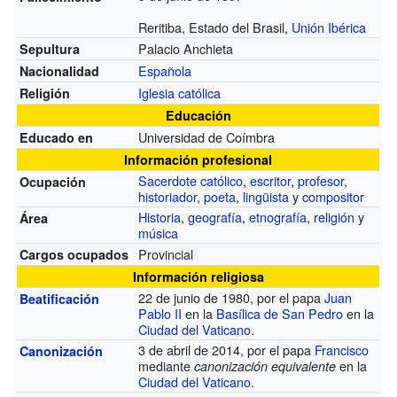
Reritiba, Estado del Brasil,
Unión Ibérica
Palacio Anchieta
Sepultura
Española
Nacionalidad
Iglesia católica
Religión
Educación
Universidad de Coímbra
Educado en
Información profesional
Sacerdote católico
,
escritor
,
profesor
,
Ocupación
historiador
,
poeta
,
lingüista
y
compositor
Historia
,
geografía
,
etnografía
,
religión
y
Área
música
Provincial
Cargos ocupados
Información religiosa
22 de junio de 1980, por el papa
Juan
Beatificación
Pablo II
en la
Basílica de San Pedro
en la
Ciudad del Vaticano
.
3 de abril de 2014, por el papa
Francisco
Canonización
mediante
en la
canonización equivalente
Ciudad del Vaticano
.