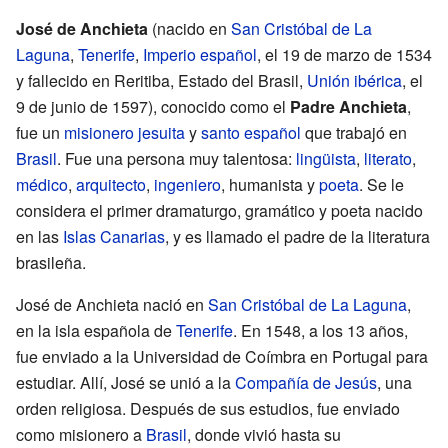
José de Anchieta
(nacido en
San Cristóbal de La
Laguna
,
Tenerife
,
Imperio español
, el 19 de marzo de 1534
y fallecido en Reritiba, Estado del Brasil,
Unión ibérica
, el
9 de junio de 1597), conocido como el
Padre Anchieta
,
fue un
misionero
jesuita
y
santo
español
que trabajó en
Brasil
. Fue una persona muy talentosa:
lingüista
,
literato
,
médico
,
arquitecto
,
ingeniero
, humanista y
poeta
. Se le
considera el primer dramaturgo, gramático y poeta nacido
en las
Islas Canarias
, y es llamado el padre de la literatura
brasileña.
José de Anchieta nació en
San Cristóbal de La Laguna
,
en la isla española de
Tenerife
. En 1548, a los 13 años,
fue enviado a la Universidad de Coímbra en Portugal para
estudiar. Allí, José se unió a la
Compañía de Jesús
, una
orden religiosa. Después de sus estudios, fue enviado
como misionero a
Brasil
, donde vivió hasta su