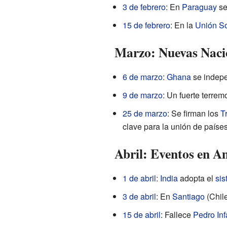
3 de febrero
: En
Paraguay
se
15 de febrero
: En la
Unión So
Marzo: Nuevas Naci
6 de marzo
:
Ghana
se indep
9 de marzo
: Un fuerte terrem
25 de marzo
: Se firman los
T
clave para la unión de paíse
Abril: Eventos en A
1 de abril
:
India
adopta el
sis
3 de abril
: En
Santiago
(Chile
15 de abril
: Fallece
Pedro Inf