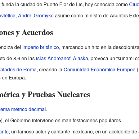
 funda la ciudad de Puerto Flor de Lis, hoy conocida como
Ciud
viética
,
Andréi Gromyko
asume como ministro de Asuntos Exter
ones y Acuerdos
endiza del
Imperio británico
, marcando un hito en la descoloniza
oto de 8,6 en las
islas Andreanof
,
Alaska
, provoca un tsunami c
ratados de Roma
, creando la
Comunidad Económica Europea
(
s en Europa.
mérica y Pruebas Nucleares
tema métrico decimal
.
), el Gobierno interviene en manifestaciones populares.
ante
, un famoso actor y cantante mexicano, en un accidente de 