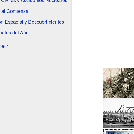
Civiles y Accidentes Nucleares
cial Comienza
ón Espacial y Descubrimientos
nales del Año
1957