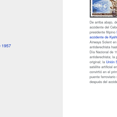
De arriba abajo, d
accidente del Ceb
presidente filipino
accidente de Kys
Airways Solent en 
e 1957
antiderechista hast
Día Nacional de 1
antiderechista; la
original; la
Unión S
satélite artificial 
convirtió en el pri
puente ferroviario
después del accid