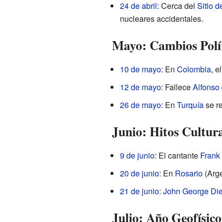
24 de abril
: Cerca del
Sitio 
nucleares accidentales.
Mayo: Cambios Polít
10 de mayo
: En
Colombia
, e
12 de mayo
: Fallece
Alfonso
26 de mayo
: En
Turquía
se re
Junio: Hitos Cultu
9 de junio
: El cantante
Frank 
20 de junio
: En
Rosario
(Arge
21 de junio
:
John George Die
Julio: Año Geofísic