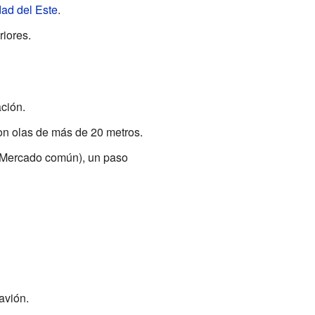
ad del Este
.
iores.
ción.
on olas de más de 20 metros.
Mercado común), un paso
avión.