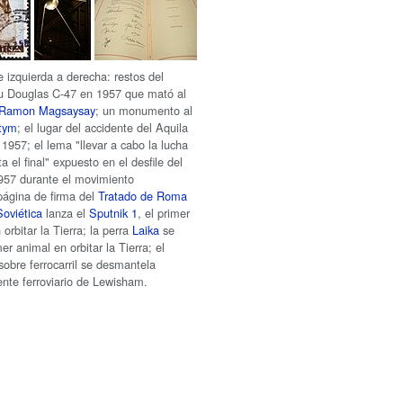
e izquierda a derecha: restos del
u Douglas C-47 en 1957 que mató al
Ramon Magsaysay
; un monumento al
htym
; el lugar del accidente del Aquila
1957; el lema "llevar a cabo la lucha
a el final" expuesto en el desfile del
957 durante el movimiento
 página de firma del
Tratado de Roma
oviética
lanza el
Sputnik 1
, el primer
en orbitar la Tierra; la perra
Laika
se
mer animal en orbitar la Tierra; el
 sobre ferrocarril se desmantela
ente ferroviario de Lewisham.