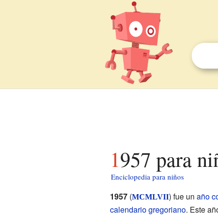
1957 para ni
Enciclopedia para niños
1957
(
) fue un
año c
MCMLVII
calendario gregoriano
. Este añ