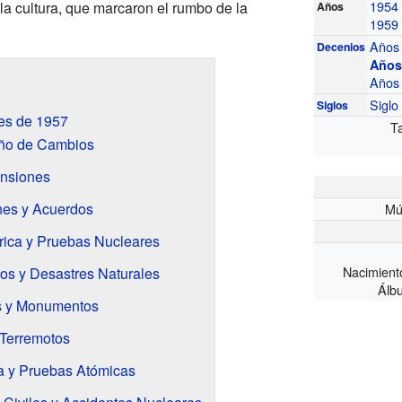
1954
y la cultura, que marcaron el rumbo de la
Años
1959
Años
Decenios
Años
Años
Sigl
Siglos
es de 1957
T
Año de Cambios
ensiones
es y Acuerdos
Mús
rica y Pruebas Nucleares
Nacimiento
os y Desastres Naturales
Álbu
es y Monumentos
 Terremotos
a y Pruebas Atómicas