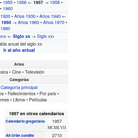
•
1955
•
1956
←
→
1958
•
1957
•
1960
 1920
•
Años 1930
•
Años 1940
←
→
Años 1960
•
Años 1970
•
 1950
 1980
o
xix
←
→
Siglo
xxi
Siglo
xx
abla anual del siglo
xx
Ir al año actual
Artes
ica • Cine • Televisión
Categorías
Categoría principal
s • Fallecimientos • Por país •
mes • Libros • Películas
1957 en otros calendarios
1957
Calendario gregoriano
MCMLVII
2710
Ab Urbe condita