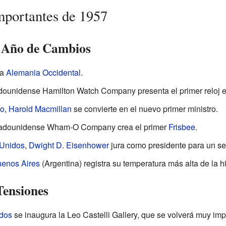
mportantes de 1957
n Año de Cambios
 a
Alemania Occidental
.
dounidense Hamilton Watch Company presenta el primer reloj el
do
,
Harold Macmillan
se convierte en el nuevo primer ministro.
tadounidense Wham-O Company crea el primer
Frisbee
.
 Unidos
,
Dwight D. Eisenhower
jura como presidente para un s
enos Aires
(Argentina) registra su temperatura más alta de la hi
Tensiones
dos
se inaugura la Leo Castelli Gallery, que se volverá muy imp