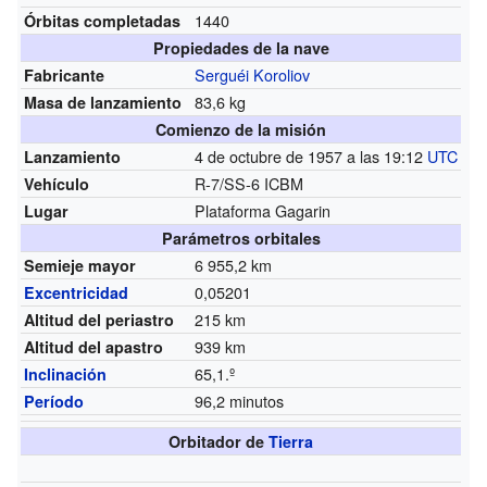
1440
Órbitas completadas
Propiedades de la nave
Serguéi Koroliov
Fabricante
83,6 kg
Masa de lanzamiento
Comienzo de la misión
4 de octubre de 1957 a las 19:12
UTC
Lanzamiento
R-7/SS-6 ICBM
Vehículo
Plataforma Gagarin
Lugar
Parámetros orbitales
6 955,2 km
Semieje mayor
0,05201
Excentricidad
215 km
Altitud del periastro
939 km
Altitud del apastro
65,1.º
Inclinación
96,2 minutos
Período
Orbitador de
Tierra