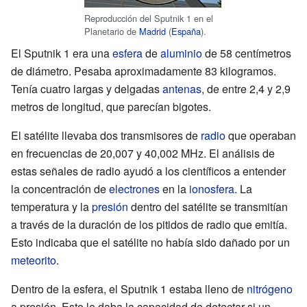
Reproducción del Sputnik 1 en el
Planetario de
Madrid
(
España
).
El Sputnik 1 era una
esfera
de
aluminio
de 58 centímetros
de diámetro. Pesaba aproximadamente 83 kilogramos.
Tenía cuatro largas y delgadas
antenas
, de entre 2,4 y 2,9
metros de longitud, que parecían bigotes.
El satélite llevaba dos transmisores de
radio
que operaban
en frecuencias de 20,007 y 40,002 MHz. El análisis de
estas señales de radio ayudó a los científicos a entender
la concentración de
electrones
en la
ionosfera
. La
temperatura y la
presión
dentro del satélite se transmitían
a través de la duración de los pitidos de radio que emitía.
Esto indicaba que el satélite no había sido dañado por un
meteorito
.
Dentro de la esfera, el Sputnik 1 estaba lleno de
nitrógeno
a presión. Esto le daba la capacidad de detectar si un