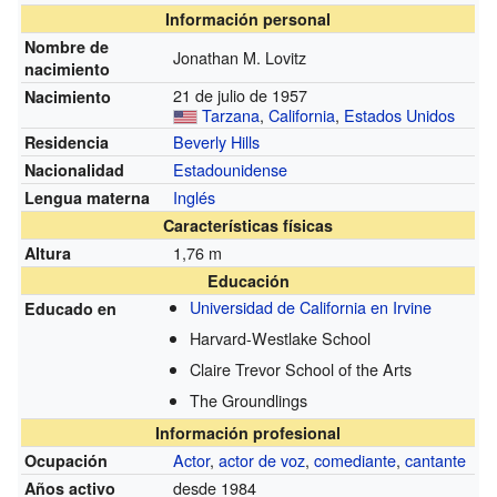
Información personal
Nombre de
Jonathan M. Lovitz
nacimiento
21 de julio de 1957
Nacimiento
Tarzana
,
California
,
Estados Unidos
Beverly Hills
Residencia
Estadounidense
Nacionalidad
Inglés
Lengua materna
Características físicas
1,76 m
Altura
Educación
Universidad de California en Irvine
Educado en
Harvard-Westlake School
Claire Trevor School of the Arts
The Groundlings
Información profesional
Actor
,
actor de voz
,
comediante
,
cantante
Ocupación
desde 1984
Años activo