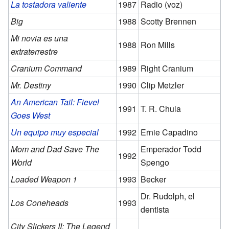
La tostadora valiente
1987
Radio (voz)
Big
1988
Scotty Brennen
Mi novia es una
1988
Ron Mills
extraterrestre
Cranium Command
1989
Right Cranium
Mr. Destiny
1990
Clip Metzler
An American Tail: Fievel
1991
T. R. Chula
Goes West
Un equipo muy especial
1992
Ernie Capadino
Mom and Dad Save The
Emperador Todd
1992
World
Spengo
Loaded Weapon 1
1993
Becker
Dr. Rudolph, el
Los Coneheads
1993
dentista
City Slickers II: The Legend