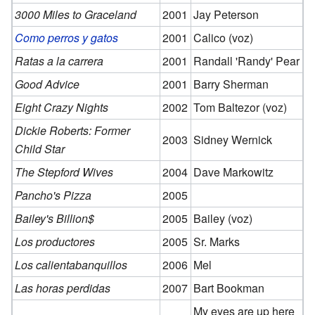
3000 Miles to Graceland
2001
Jay Peterson
Como perros y gatos
2001
Calico (voz)
Ratas a la carrera
2001
Randall 'Randy' Pear
Good Advice
2001
Barry Sherman
Eight Crazy Nights
2002
Tom Baltezor (voz)
Dickie Roberts: Former
2003
Sidney Wernick
Child Star
The Stepford Wives
2004
Dave Markowitz
Pancho's Pizza
2005
Bailey's Billion$
2005
Bailey (voz)
Los productores
2005
Sr. Marks
Los calientabanquillos
2006
Mel
Las horas perdidas
2007
Bart Bookman
My eyes are up here