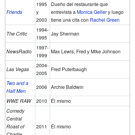
1995
Dueño del restaurante que
Friends
y
entrevista a
Monica Geller
y luego
2003
tiene una cita con
Rachel Green
1994-
The Critic
Jay Sherman
1995
1997-
NewsRadio
Max Lewis, Fred y Mike Johnson
1999
2004-
Las Vegas
Fred Puterbaugh
2005
Two and a
2006
Archie Baldwin
Half Men
WWE RAW
2010
Él mismo
Comedy
Central
Roast of
2011
Él mismo
Charlie