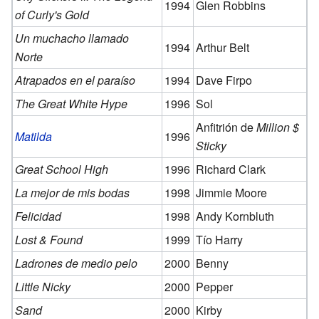
1994
Glen Robbins
of Curly's Gold
Un muchacho llamado
1994
Arthur Belt
Norte
Atrapados en el paraíso
1994
Dave Firpo
The Great White Hype
1996
Sol
Anfitrión de
Million $
Matilda
1996
Sticky
Great School High
1996
Richard Clark
La mejor de mis bodas
1998
Jimmie Moore
Felicidad
1998
Andy Kornbluth
Lost & Found
1999
Tío Harry
Ladrones de medio pelo
2000
Benny
Little Nicky
2000
Pepper
Sand
2000
Kirby