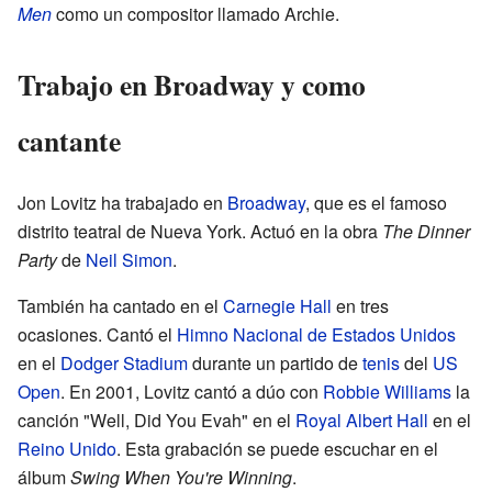
Men
como un compositor llamado Archie.
Trabajo en Broadway y como
cantante
Jon Lovitz ha trabajado en
Broadway
, que es el famoso
distrito teatral de Nueva York. Actuó en la obra
The Dinner
Party
de
Neil Simon
.
También ha cantado en el
Carnegie Hall
en tres
ocasiones. Cantó el
Himno Nacional de Estados Unidos
en el
Dodger Stadium
durante un partido de
tenis
del
US
Open
. En 2001, Lovitz cantó a dúo con
Robbie Williams
la
canción "Well, Did You Evah" en el
Royal Albert Hall
en el
Reino Unido
. Esta grabación se puede escuchar en el
álbum
Swing When You're Winning
.