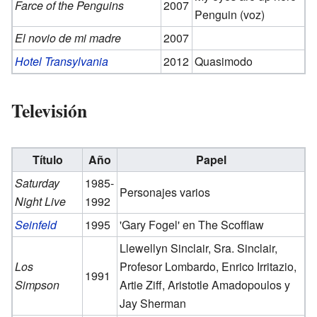
Farce of the Penguins
2007
Penguin (voz)
El novio de mi madre
2007
Hotel Transylvania
2012
Quasimodo
Televisión
Título
Año
Papel
Saturday
1985-
Personajes varios
Night Live
1992
Seinfeld
1995
'Gary Fogel' en The Scofflaw
Llewellyn Sinclair, Sra. Sinclair,
Los
Profesor Lombardo, Enrico Irritazio,
1991
Simpson
Artie Ziff, Aristotle Amadopoulos y
Jay Sherman