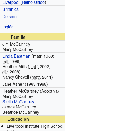
Liverpool
(
Reino Unido
)
Británica
Deísmo
Inglés
Familia
Jim McCartney
Mary McCartney
Linda Eastman
(
matr.
1969;
fall.
1998)
Heather Mills (
matr.
2002;
div.
2008)
Nancy Shevell (
matr.
2011)
Jane Asher (1963-1968)
Heather McCartney (Adoptiva)
Mary McCartney
Stella McCartney
James McCartney
Beatrice McCartney
Educación
Liverpool Institute High School