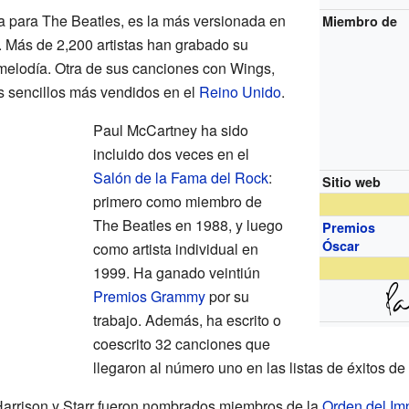
a para The Beatles, es la más versionada en
Miembro de
r. Más de 2,200 artistas han grabado su
melodía. Otra de sus canciones con Wings,
os sencillos más vendidos en el
Reino Unido
.
Paul McCartney ha sido
incluido dos veces en el
Salón de la Fama del Rock
:
Sitio web
primero como miembro de
The Beatles en 1988, y luego
Premios
Óscar
como artista individual en
1999. Ha ganado veintiún
Premios Grammy
por su
trabajo. Además, ha escrito o
coescrito 32 canciones que
llegaron al número uno en las listas de éxitos d
arrison y Starr fueron nombrados miembros de la
Orden del Imp