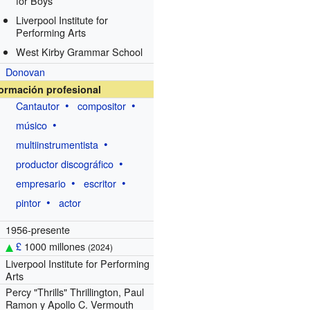
for Boys
Liverpool Institute for
Performing Arts
West Kirby Grammar School
Donovan
formación profesional
Cantautor
compositor
músico
multiinstrumentista
productor discográfico
empresario
escritor
pintor
actor
1956-presente
£
1000 millones
(2024)
Liverpool Institute for Performing
Arts
Percy "Thrills" Thrillington, Paul
Ramon y Apollo C. Vermouth