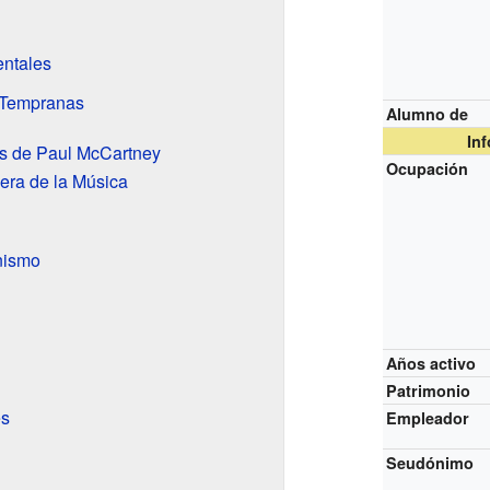
ntales
s Tempranas
Alumno de
In
es de Paul McCartney
Ocupación
uera de la Música
nismo
Años activo
Patrimonio
es
Empleador
Seudónimo