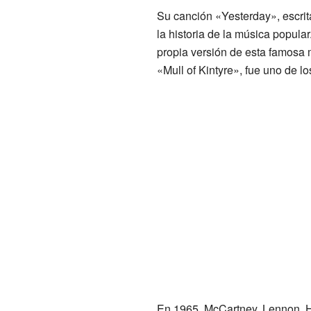
Su canción «Yesterday», escrit
la historia de la música popula
propia versión de esta famosa 
«Mull of Kintyre», fue uno de l
En 1965, McCartney, Lennon, H