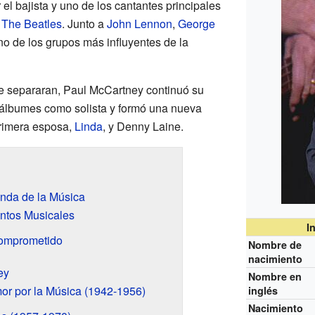
l bajista y uno de los cantantes principales
The Beatles
. Junto a
John Lennon
,
George
no de los grupos más influyentes de la
 separaran, Paul McCartney continuó su
 álbumes como solista y formó una nueva
rimera esposa,
Linda
, y Denny Laine.
nda de la Música
ntos Musicales
I
 Comprometido
Nombre de
nacimiento
ey
Nombre en
or por la Música (1942-1956)
inglés
Nacimiento