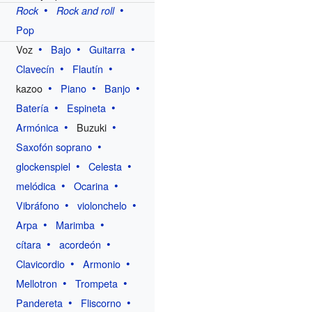
Rock
Rock and roll
Pop
Voz
Bajo
Guitarra
Clavecín
Flautín
kazoo
Piano
Banjo
Batería
Espineta
Armónica
Buzuki
Saxofón soprano
glockenspiel
Celesta
melódica
Ocarina
Vibráfono
violonchelo
Arpa
Marimba
cítara
acordeón
Clavicordio
Armonio
Mellotron
Trompeta
Pandereta
Fliscorno