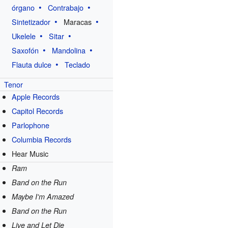
órgano
Contrabajo
Sintetizador
Maracas
Ukelele
Sitar
Saxofón
Mandolina
Flauta dulce
Teclado
Tenor
Apple Records
s
Capitol Records
Parlophone
Columbia Records
Hear Music
Ram
Band on the Run
Maybe I'm Amazed
Band on the Run
Live and Let Die