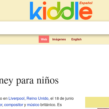
Web
Imágenes
English
ney para niños
do en
Liverpool
,
Reino Unido
, el 18 de junio
or
,
compositor
y
músico
británico. Es