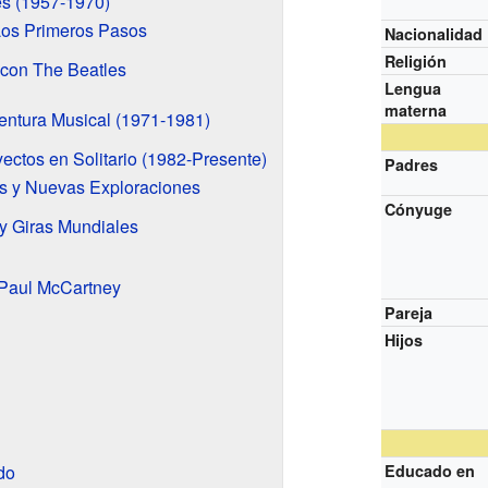
es (1957-1970)
os Primeros Pasos
Nacionalidad
Religión
con The Beatles
Lengua
materna
ntura Musical (1971-1981)
ectos en Solitario (1982-Presente)
Padres
s y Nuevas Exploraciones
Cónyuge
y Giras Mundiales
 Paul McCartney
Pareja
Hijos
do
Educado en