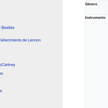
Género
Instrumento
s Beatles
Fallecimiento de Lennon
McCartney
es
s