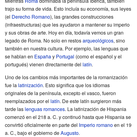
Mientras
Roma
dominaba la península ibérica, también
trajo su forma de vida. Esto incluía su economía, sus leyes
(el
Derecho Romano
), las grandes construcciones
(infraestructuras) que les ayudaron a mantener su imperio
y sus obras de arte. Hoy en día, todavía vemos un gran
legado de Roma. No solo en restos
arqueológicos
, sino
también en nuestra cultura. Por ejemplo, las lenguas que
se hablan en
España
y
Portugal
(como el español y el
portugués) vienen directamente del
latín
.
Uno de los cambios más importantes de la romanización
fue la
latinización
. Esto significa que los idiomas
originales de la península, excepto el vasco, fueron
reemplazados por el
latín
. De este latín surgieron más
tarde las
lenguas romances
. La latinización de Hispania
comenzó en el 218 a. C. y continuó hasta que Hispania se
convirtió oficialmente en parte del
Imperio romano
en el 19
a. C., bajo el gobierno de
Augusto
.