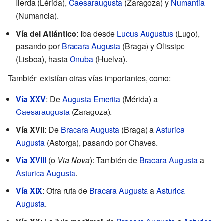
Ilerda (Lérida),
Caesaraugusta
(Zaragoza) y
Numantia
(Numancia).
Vía del Atlántico
: Iba desde
Lucus Augustus
(Lugo),
pasando por
Bracara Augusta
(Braga) y Olissipo
(Lisboa), hasta
Onuba
(Huelva).
También existían otras vías importantes, como:
Vía XXV
: De
Augusta Emerita
(Mérida) a
Caesaraugusta
(Zaragoza).
Vía XVII
: De
Bracara Augusta
(Braga) a
Asturica
Augusta
(Astorga), pasando por Chaves.
Vía XVIII
(o
Via Nova
): También de
Bracara Augusta
a
Asturica Augusta
.
Vía XIX
: Otra ruta de
Bracara Augusta
a
Asturica
Augusta
.