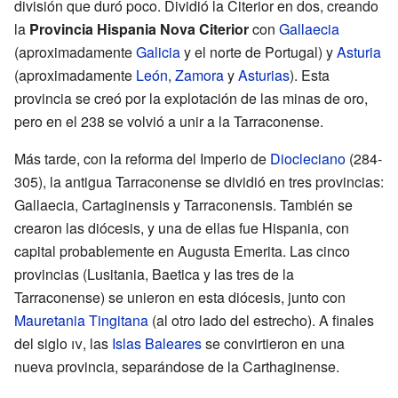
división que duró poco. Dividió la Citerior en dos, creando
la
Provincia Hispania Nova Citerior
con
Gallaecia
(aproximadamente
Galicia
y el norte de Portugal) y
Asturia
(aproximadamente
León
,
Zamora
y
Asturias
). Esta
provincia se creó por la explotación de las minas de oro,
pero en el 238 se volvió a unir a la Tarraconense.
Más tarde, con la reforma del Imperio de
Diocleciano
(284-
305), la antigua Tarraconense se dividió en tres provincias:
Gallaecia, Cartaginensis y Tarraconensis. También se
crearon las diócesis, y una de ellas fue Hispania, con
capital probablemente en Augusta Emerita. Las cinco
provincias (Lusitania, Baetica y las tres de la
Tarraconense) se unieron en esta diócesis, junto con
Mauretania Tingitana
(al otro lado del estrecho). A finales
del siglo
iv
, las
Islas Baleares
se convirtieron en una
nueva provincia, separándose de la Carthaginense.