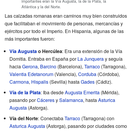
importantes eran la Vía Augusta, la de la Plata, la
Atlántica y la del Norte.
Las calzadas romanas eran caminos muy bien construidos
que facilitaban el movimiento de personas, mercancías y
ejércitos por todo el Imperio. En Hispania, algunas de las
más importantes fueron:
Vía Augusta
o Hercúlea
: Era una extensión de la Vía
Domitia. Entraba en España por
La Junquera
y seguía
hacia
Gerona
,
Barcino
(Barcelona),
Tarraco
(Tarragona),
Valentia Edetanorum
(Valencia),
Corduba
(Córdoba),
Carmona
,
Hispalis
(Sevilla) hasta
Gades
(Cádiz).
Vía de la Plata
: Iba desde
Augusta Emerita
(Mérida),
pasando por
Cáceres
y
Salamanca
, hasta
Asturica
Augusta
(Astorga).
Vía del Norte
: Conectaba
Tarraco
(Tarragona) con
Asturica Augusta
(Astorga), pasando por ciudades como