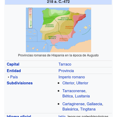
218 a. C.-472
Provincias romanas de Hispania en la época de Augusto
Tarraco
Capital
Provincia
Entidad
•
País
Imperio romano
Citerior
,
Ulterior
Subdivisiones
Tarraconense
,
Bética
,
Lusitania
Cartaginense
,
Gallaecia
,
Baleárica
,
Tingitana
latín
, lenguas paleohispánicas
Idioma oficial