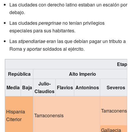
Las ciudades con derecho latino estaban un escalón por
debajo.
Las ciudades
peregrinae
no tenían privilegios
especiales para sus habitantes.
Las
stipendiariae
eran las que debían pagar un tributo a
Roma y aportar soldados al ejército.
Etapa
República
Alto Imperio
Julio-
Media
Baja
Flavios
Antoninos
Severos
Claudios
Tarraconensis
Hispania
Tarraconensis
Citerior
Gallaecia