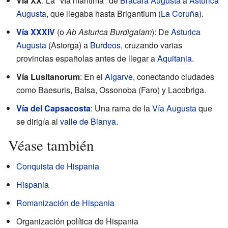
Vía XX
: La "vía marítima" de
Bracara Augusta
a
Asturica
Augusta
, que llegaba hasta Brigantium (
La Coruña
).
Vía XXXIV
(o
Ab Asturica Burdigalam
): De
Asturica
Augusta
(Astorga) a
Burdeos
, cruzando varias
provincias españolas antes de llegar a
Aquitania
.
Vía Lusitanorum
: En el
Algarve
, conectando ciudades
como Baesuris, Balsa, Ossonoba (Faro) y Lacobriga.
Vía del Capsacosta
: Una rama de la
Vía Augusta
que
se dirigía al
valle de Bianya
.
Véase también
Conquista de Hispania
Hispania
Romanización de Hispania
Organización política de Hispania