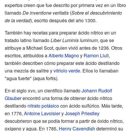
expertos creen que fue descrito por primera vez en un libro
llamado
De inventione veritatis
(
Sobre el descubrimiento
de la verdad
), escrito después del año 1300.
También hay recetas para preparar ácido nítrico en un
tratado latino llamado
Liber Luminis luminum
, que se
atribuye a Michael Scot, quien vivió antes de 1236. Otros
escritos, atribuidos a
Alberto Magno
y
Ramon Llull
,
también describen cómo preparar este ácido destilando
una mezcla de salitre y
vitriolo verde
. Ellos lo llamaban
"agua fuerte" (aqua fortis).
En el siglo
xvii
, un científico llamado
Johann Rudolf
Glauber
encontró una forma de obtener ácido nítrico
destilando
nitrato potásico
con ácido sulfúrico. Más tarde,
en 1776,
Antoine Lavoisier
y
Joseph Priestley
descubrieron que se podía formar a partir de óxido nítrico,
oxígeno y agua. En 1785,
Henry Cavendish
determinó su