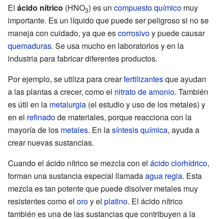
El
ácido nítrico
(HNO
) es un
compuesto químico
muy
3
importante. Es un líquido que puede ser peligroso si no se
maneja con cuidado, ya que es
corrosivo
y puede causar
quemaduras
. Se usa mucho en laboratorios y en la
industria para fabricar diferentes productos.
Por ejemplo, se utiliza para crear
fertilizantes
que ayudan
a las plantas a crecer, como el
nitrato de amonio
. También
es útil en la
metalurgia
(el estudio y uso de los metales) y
en el
refinado
de materiales, porque reacciona con la
mayoría de los
metales
. En la
síntesis química
, ayuda a
crear nuevas sustancias.
Cuando el ácido nítrico se mezcla con el
ácido clorhídrico
,
forman una sustancia especial llamada
agua regia
. Esta
mezcla es tan potente que puede disolver metales muy
resistentes como el
oro
y el
platino
. El ácido nítrico
también es una de las sustancias que contribuyen a la