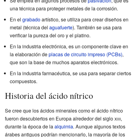
Se emplea en algunos procesos de
pasivación
, que es
una técnica para proteger metales de la corrosión.
En el
grabado
artístico, se utiliza para crear diseños en
metal (técnica del
aguafuerte
). También se usa para
verificar la pureza del oro y el platino.
En la industria electrónica, es un componente clave en
la elaboración de
placas de circuito impreso (PCBs)
,
que son la base de muchos aparatos electrónicos.
En la industria farmacéutica, se usa para separar ciertos
compuestos.
Historia del ácido nítrico
Se cree que los ácidos minerales como el ácido nítrico
fueron descubiertos en Europa alrededor del siglo
xiii
,
durante la época de la
alquimia
. Aunque algunos textos
árabes antiguos podrían mencionarlo, la mayoría de los