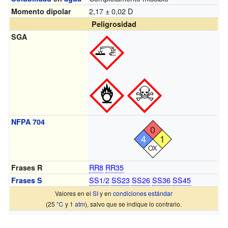
2,17 ± 0,02 D
Momento dipolar
Peligrosidad
SGA
NFPA 704
0
4
1
OX
RR8
RR35
Frases R
SS1/2
SS23
SS26
SS36
SS45
Frases S
Valores en el
SI
y en
condiciones estándar
(25
℃
y 1
atm
), salvo que se indique lo contrario.