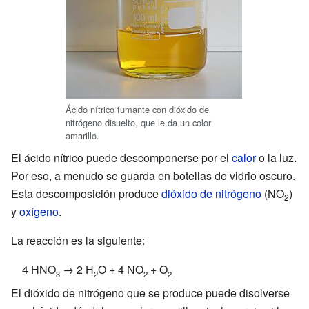
Ácido nítrico fumante con dióxido de
nitrógeno disuelto, que le da un color
amarillo.
El ácido nítrico puede descomponerse por el
calor
o la luz.
Por eso, a menudo se guarda en botellas de vidrio oscuro.
Esta descomposición produce
dióxido de nitrógeno
(NO
)
2
y
oxígeno
.
La reacción es la siguiente:
4 HNO
→ 2 H
O + 4 NO
+ O
3
2
2
2
El dióxido de nitrógeno que se produce puede disolverse