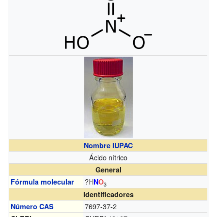
Nombre IUPAC
Ácido nítrico
General
?
Fórmula molecular
H
N
O
3
Identificadores
7697-37-2
Número CAS