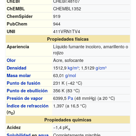
CHEBI:48107
ChEBI
CHEMBL1352
ChEMBL
919
ChemSpider
944
PubChem
411VRN1TV4
UNII
Propiedades físicas
Líquido fumante incoloro, amarillento o
Apariencia
rojizo
Acre, sofocante
Olor
1512,9
kg
/
m³
; 1,5129
g
/
cm³
Densidad
63,01
g
/
mol
Masa molar
231 K (−42 °C)
Punto de fusión
356 K (83 °C)
Punto de ebullición
6399,5
Pa
(48 mmHg) (a 20 °C)
Presión de vapor
1,397 (a 16,5 °C)
Índice de refracción
(n
)
D
Propiedades químicas
−1,4 pK
Acidez
a
Completamente miscible
Solubilidad
en
agua