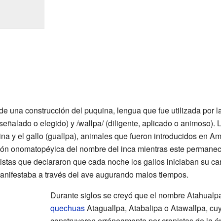
e una construcción del puquina, lengua que fue utilizada por l
señalado o elegido) y /wallpa/ (diligente, aplicado o animoso). 
na y el gallo (guallpa), animales que fueron introducidos en Am
ación onomatopéyica del nombre del inca mientras este permane
nistas que declararon que cada noche los gallos iniciaban su can
anifestaba a través del ave augurando malos tiempos.
Durante siglos se creyó que el nombre Atahualp
quechuas
Ataguallpa, Atabalipa o Atawallpa, cuy
construyeron erróneamente por cronistas de la 