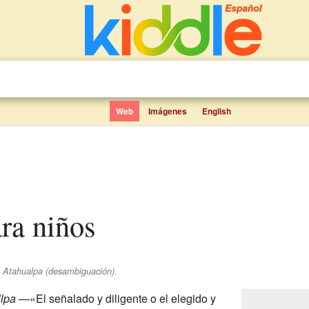
Web
Imágenes
English
ara niños
e Atahualpa (desambiguación).
lpa
—«El señalado y diligente o el elegido y