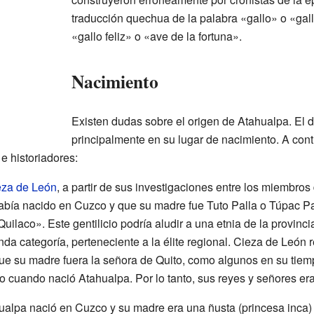
traducción quechua de la palabra «gallo» o «gall
«gallo feliz» o «ave de la fortuna».
Nacimiento
Existen dudas sobre el origen de Atahualpa. El 
principalmente en su lugar de nacimiento. A con
e historiadores:
eza de León
, a partir de sus investigaciones entre los miembros
abía nacido en Cuzco y que su madre fue Tuto Palla o Túpac P
Quilaco». Este gentilicio podría aludir a una etnia de la provinc
da categoría, perteneciente a la élite regional. Cieza de León
ue su madre fuera la señora de Quito, como algunos en su tiem
 cuando nació Atahualpa. Por lo tanto, sus reyes y señores era
hualpa nació en Cuzco y su madre era una ñusta (princesa inca)