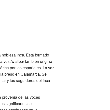
a nobleza inca. Está formado
La voz /wallpa/ también originó
érica por los españoles. La voz
cía preso en Cajamarca. Se
tar y los seguidores del inca
a provenía de las voces
os significados se
época basándose en la