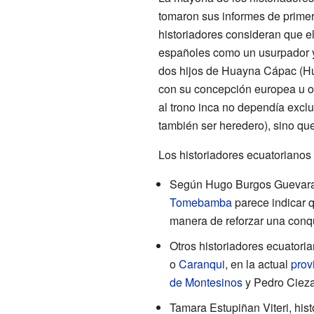
tomaron sus informes de primer
historiadores consideran que e
españoles como un usurpador y 
dos hijos de Huayna Cápac (Huá
con su concepción europea u oc
al trono inca no dependía exclu
también ser heredero), sino qu
Los historiadores ecuatorianos
Según Hugo Burgos Guevara,
Tomebamba
parece indicar q
manera de reforzar una conqui
Otros historiadores ecuator
o
Caranqui
, en la actual
prov
de Montesinos
y Pedro Cieza 
Tamara Estupiñan Viteri, his