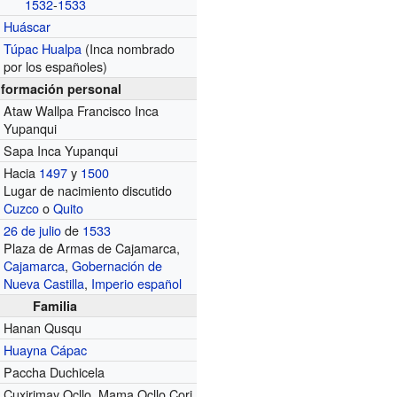
1532
-
1533
Huáscar
Túpac Hualpa
(Inca nombrado
por los españoles)
nformación personal
Ataw Wallpa Francisco Inca
Yupanqui
Sapa Inca Yupanqui
Hacia
1497
y
1500
Lugar de nacimiento discutido
Cuzco
o
Quito
26 de julio
de
1533
Plaza de Armas de Cajamarca,
Cajamarca
,
Gobernación de
Nueva Castilla
,
Imperio español
Familia
Hanan Qusqu
Huayna Cápac
Paccha Duchicela
Cuxirimay Ocllo, Mama Ocllo Cori