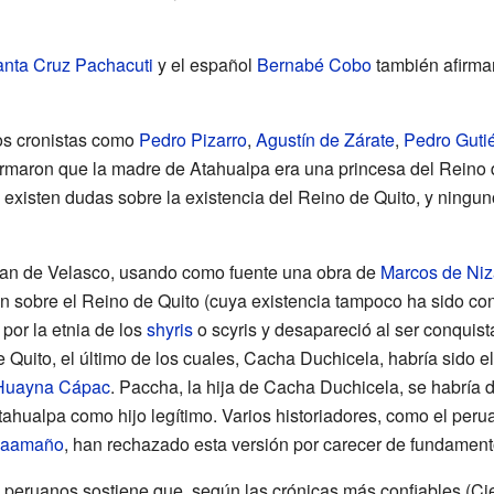
nta Cruz Pachacuti
y el español
Bernabé Cobo
también afirma
os cronistas como
Pedro Pizarro
,
Agustín de Zárate
,
Pedro Gutié
rmaron que la madre de Atahualpa era una princesa del Reino 
 existen dudas sobre la existencia del Reino de Quito, y ningu
uan de Velasco, usando como fuente una obra de
Marcos de Niz
ón sobre el Reino de Quito (cuya existencia tampoco ha sido co
por la etnia de los
shyris
o scyris y desapareció al ser conquist
e Quito, el último de los cuales, Cacha Duchicela, habría sido e
Huayna Cápac
. Paccha, la hija de Cacha Duchicela, se habrí
tahualpa como hijo legítimo. Varios historiadores, como el per
 Caamaño
, han rechazado esta versión por carecer de fundamento
s peruanos sostiene que, según las crónicas más confiables (C