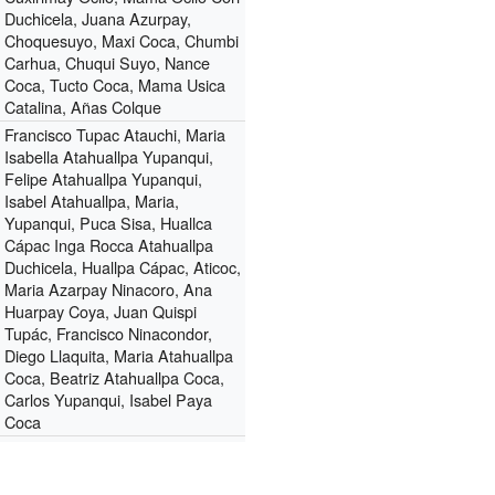
Duchicela, Juana Azurpay,
Choquesuyo, Maxi Coca, Chumbi
Carhua, Chuqui Suyo, Nance
Coca, Tucto Coca, Mama Usica
Catalina, Añas Colque
Francisco Tupac Atauchi, Maria
Isabella Atahuallpa Yupanqui,
Felipe Atahuallpa Yupanqui,
Isabel Atahuallpa, Maria,
Yupanqui, Puca Sisa, Huallca
Cápac Inga Rocca Atahuallpa
Duchicela, Huallpa Cápac, Aticoc,
Maria Azarpay Ninacoro, Ana
Huarpay Coya, Juan Quispi
Tupác, Francisco Ninacondor,
Diego Llaquita, Maria Atahuallpa
Coca, Beatriz Atahuallpa Coca,
Carlos Yupanqui, Isabel Paya
Coca