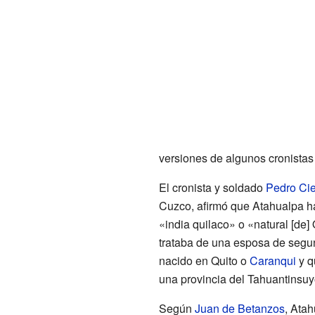
versiones de algunos cronistas 
El cronista y soldado
Pedro Ci
Cuzco, afirmó que Atahualpa h
«india quilaco» o «natural [de] 
trataba de una esposa de segun
nacido en Quito o
Caranqui
y q
una provincia del Tahuantinsuyo
Según
Juan de Betanzos
, Ata