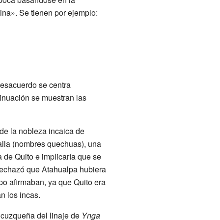
ina». Se tienen por ejemplo:
desacuerdo se centra
tinuación se muestran las
 de la nobleza incaica de
alla (nombres quechuas), una
ia de Quito e implicaría que se
 rechazó que Atahualpa hubiera
po afirmaban, ya que Quito era
n los incas.
 cuzqueña del linaje de
Ynga