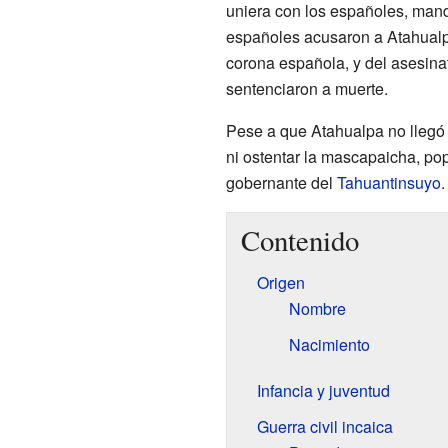
uniera con los españoles, mandó 
españoles acusaron a Atahualpa
corona española, y del asesinat
sentenciaron a muerte.
Pese a que Atahualpa no llegó 
ni ostentar la mascapaicha, po
gobernante del
Tahuantinsuyo
.
Contenido
Origen
Nombre
Nacimiento
Infancia y juventud
Guerra civil incaica