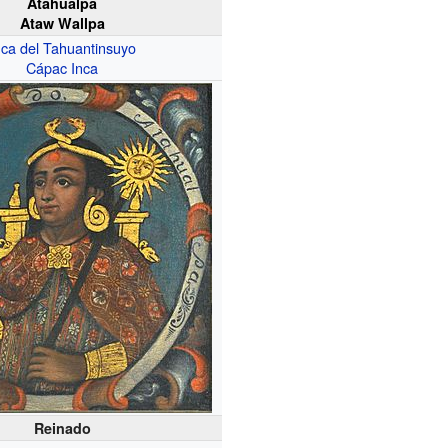
Atahualpa
Ataw Wallpa
nca del Tahuantinsuyo
Cápac Inca
Reinado