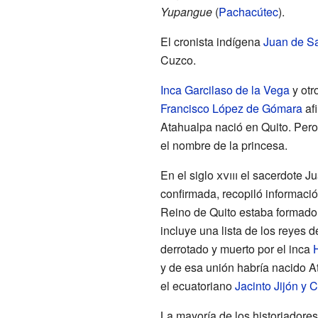
Yupangue
(
Pachacútec
).
El cronista indígena
Juan de Sa
Cuzco.
Inca Garcilaso de la Vega
y otr
Francisco López de Gómara
afi
Atahualpa nació en Quito. Pero
el nombre de la princesa.
En el siglo
xviii
el sacerdote J
confirmada, recopiló informaci
Reino de Quito estaba formado 
incluye una lista de los reyes d
derrotado y muerto por el inca
y de esa unión habría nacido A
el ecuatoriano
Jacinto Jijón y
La mayoría de los historiadore