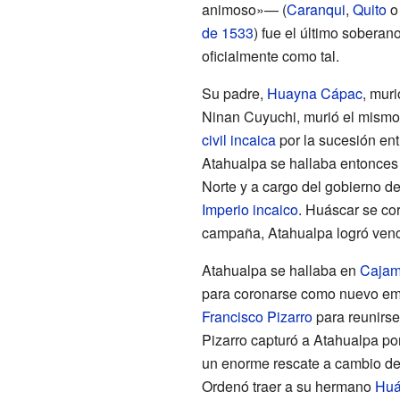
animoso»— (
Caranqui
,
Quito
de 1533
) fue el último soberan
oficialmente como tal.
Su padre,
Huayna Cápac
, muri
Ninan Cuyuchi, murió el mismo 
civil incaica
por la sucesión en
Atahualpa se hallaba entonce
Norte y a cargo del gobierno d
Imperio incaico
. Huáscar se co
campaña, Atahualpa logró venc
Atahualpa se hallaba en
Cajam
para coronarse como nuevo emp
Francisco Pizarro
para reunirse
Pizarro capturó a Atahualpa po
un enorme rescate a cambio de s
Ordenó traer a su hermano
Huá