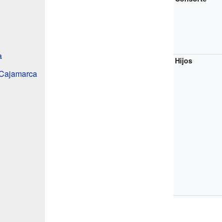
a
Hijos
 Cajamarca