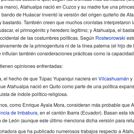
a mano), Atahualpa nació en Cuzco y su madre fue una princesa
l bando de Huáscar inventó la versión del origen quiteño de Ata
bastardo. También creen que muchos cronistas interpretaron la 
scar, el primogénito y heredero legítimo; y Atahualpa, el bast
cidental de las costumbres políticas. Según
Rostworowski
est
sivamente de la primogenitura ni de la línea paterna (el hijo de
e influían también consideraciones prácticas como la capacidad
 tienen opiniones enfrentadas:
 el hecho de que Túpac Yupanqui naciera en
Vilcashuamán
y 
ue Atahualpa nació en Quito como parte de una política expans
sta de índole político-religiosa.
ianos, como Enrique Ayala Mora, consideran más probable que 
incia de Imbabura
, en el cantón Ibarra (Ecuador). Basan esta i
de León (aunque este último menciona dicha versión para refuta
toriadora que ha publicado numerosos trabajos respecto a Atahu