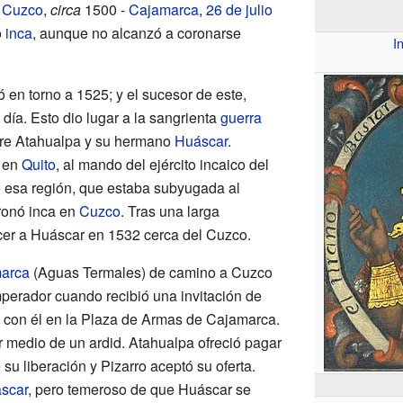
o
Cuzco
,
circa
1500 -
Cajamarca
,
26 de julio
o
inca
, aunque no alcanzó a coronarse
I
ó en torno a 1525; y el sucesor de este,
día. Esto dio lugar a la sangrienta
guerra
tre Atahualpa y su hermano
Huáscar
.
s en
Quito
, al mando del ejército incaico del
e esa región, que estaba subyugada al
ronó inca en
Cuzco
. Tras una larga
er a Huáscar en 1532 cerca del Cuzco.
arca
(Aguas Termales) de camino a Cuzco
erador cuando recibió una invitación de
 con él en la Plaza de Armas de Cajamarca.
r medio de un ardid. Atahualpa ofreció pagar
u liberación y Pizarro aceptó su oferta.
scar
, pero temeroso de que Huáscar se