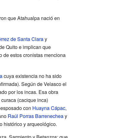
ron que Atahualpa nació en
rrez de Santa Clara
y
de Quito e implican que
no de estos cronistas menciona
a
cuya existencia no ha sido
nfirmada). Según de Velasco el
ado por los incas. Esa obra
l curaca (cacique inca)
a desposado con
Huayna Cápac
,
uano
Raúl Porras Barrenechea
y
 histórico y arqueológico.
ieza, Sarmiento y Betanzos; que