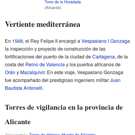
Torre de la Horadada
(Alicante).
Vertiente mediterránea
En
1568
, el Rey Felipe II encargó a
Vespasiano I Gonzaga
la inspección y proyecto de construcción de las
fortificaciones del puerto de la ciudad de
Cartagena
, de la
costa del
Reino de Valencia
y los puertos africanos de
Orán
y
Mazalquivir
. En este viaje, Vespasiano Gonzaga
fue acompañado del prestigioso ingeniero militar
Juan
Bautista Antonelli
.
Torres de vigilancia en la provincia de
Alicante
Torres de defensa (Huerta de Alicante)
Véase también: