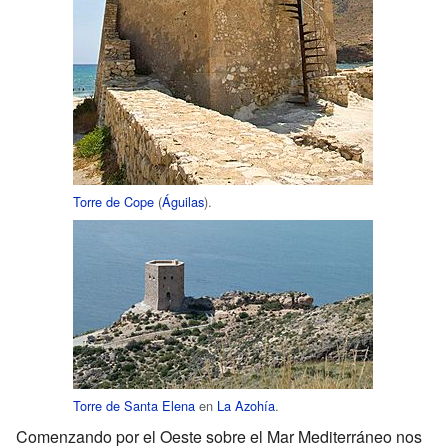
Torre de Cope
(
Águilas
).
Torre de Santa Elena
en
La Azohía
.
Comenzando por el Oeste sobre el Mar Mediterráneo nos