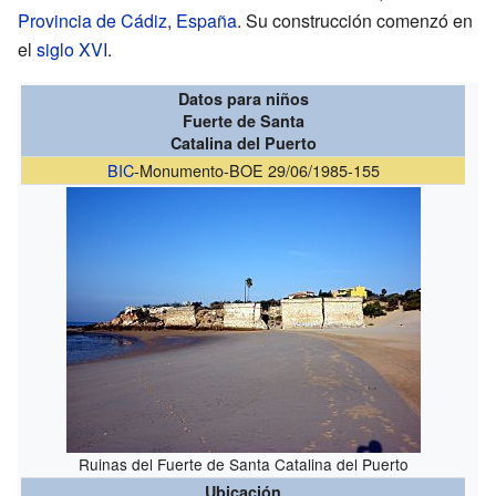
Provincia de Cádiz
,
España
. Su construcción comenzó en
el
siglo XVI
.
Datos para niños
Fuerte de Santa
Catalina del Puerto
BIC
-Monumento-BOE 29/06/1985-155
Ruinas del Fuerte de Santa Catalina del Puerto
Ubicación