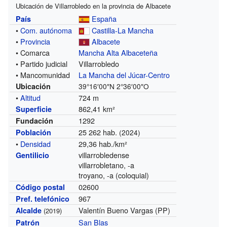
Ubicación de Villarrobledo en la provincia de Albacete
España
País
•
Com. autónoma
Castilla-La Mancha
•
Provincia
Albacete
• Comarca
Mancha Alta Albaceteña
• Partido judicial
Villarrobledo
• Mancomunidad
La Mancha del Júcar-Centro
Ubicación
39°16′00″N
2°36′00″O
•
Altitud
724 m
862,41 km²
Superficie
1292
Fundación
25 262 hab.
Población
(2024)
•
Densidad
29,36 hab./km²
villarrobledense
Gentilicio
villarrobletano, -a
troyano, -a (coloquial)
02600
Código postal
967
Pref. telefónico
Valentín Bueno Vargas (PP)
Alcalde
(2019)
San Blas
Patrón