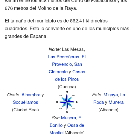
varían entre los 948 metros del Cerro de Pasaconsol y los
676 metros del Molino de la Raya.
El tamaño del municipio es de 862,41 kilómetros
cuadrados. Esto lo convierte en uno de los municipios más
grandes de España.
Norte:
Las Mesas,
Las Pedroñeras
,
El
Provencio
,
San
Clemente
y
Casas
de los Pinos
(Cuenca)
Oeste:
Alhambra
y
Este:
Minaya
,
La
Socuéllamos
Roda
y
Munera
(Ciudad Real)
(Albacete)
Sur:
Munera
,
El
Bonillo
y
Ossa de
Montiel
(Albacete)