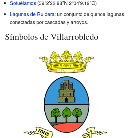
Sotuélamos
(
39°2′22.88″N
2°34′9.19″O
)
Lagunas de Ruidera
: un conjunto de quince lagunas
conectadas por cascadas y arroyos.
Símbolos de Villarrobledo