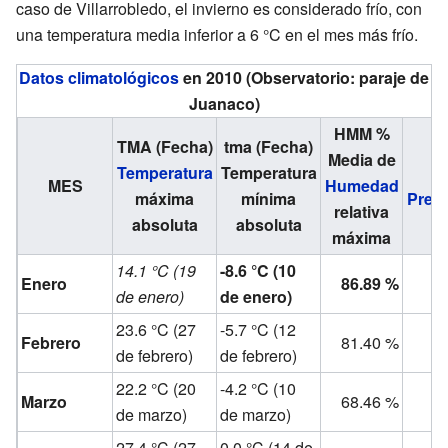
caso de Villarrobledo, el invierno es considerado frío, con
una temperatura media inferior a 6 °C en el mes más frío.
Datos climatológicos
en 2010 (Observatorio: paraje de
Juanaco)
HMM %
TMA (Fecha)
tma (Fecha)
Media de
Temperatura
Temperatura
P
MES
Humedad
máxima
mínima
Preci
relativa
absoluta
absoluta
máxima
14.1 °C (19
-8.6 °C (10
Enero
86.89 %
de enero)
de enero)
23.6 °C (27
-5.7 °C (12
Febrero
81.40 %
de febrero)
de febrero)
22.2 °C (20
-4.2 °C (10
Marzo
68.46 %
de marzo)
de marzo)
27.4 °C (27
0.0 °C (14 de