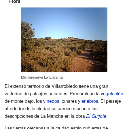
Flora
Microrreserva La Encantá
El extenso territorio de Villarrobledo tiene una gran
variedad de paisajes naturales. Predominan la
vegetación
de monte bajo, los
viñedos
, pinares y
enebros
. El paisaje
alrededor de la ciudad se parece mucho a las
descripciones de La Mancha en la obra
El Quijote
.
Las tierras cercanas a la ciudad están cubiertas de