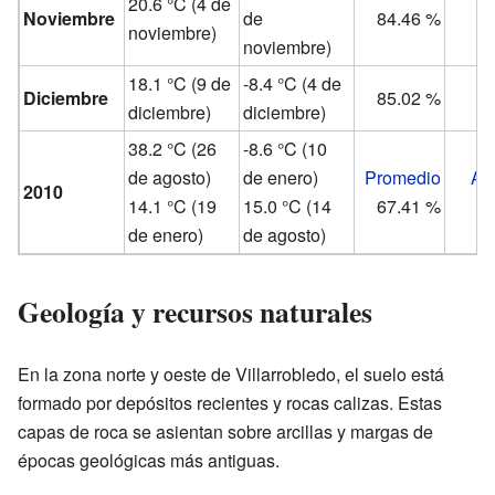
20.6 °C (4 de
Noviembre
de
84.46 %
noviembre)
noviembre)
18.1 °C (9 de
-8.4 °C (4 de
Diciembre
85.02 %
diciembre)
diciembre)
38.2 °C (26
-8.6 °C (10
de agosto)
de enero)
Promedio
Ac
2010
14.1 °C (19
15.0 °C (14
67.41 %
de enero)
de agosto)
Geología y recursos naturales
En la zona norte y oeste de Villarrobledo, el suelo está
formado por depósitos recientes y rocas calizas. Estas
capas de roca se asientan sobre arcillas y margas de
épocas geológicas más antiguas.