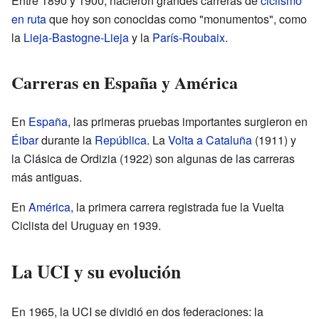
Entre 1890 y 1900, nacieron grandes carreras de
ciclismo
en ruta
que hoy son conocidas como "monumentos", como
la
Lieja-Bastogne-Lieja
y la
París-Roubaix
.
Carreras en España y América
En
España
, las primeras pruebas importantes surgieron en
Éibar
durante la
República
. La
Volta a Cataluña
(1911) y
la Clásica de Ordizia (1922) son algunas de las carreras
más antiguas.
En
América
, la primera carrera registrada fue la Vuelta
Ciclista del Uruguay en 1939.
La UCI y su evolución
En 1965, la UCI se dividió en dos federaciones: la