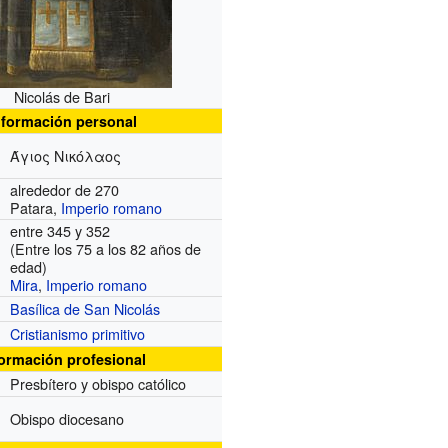
Nicolás de Bari
nformación personal
Άγιος Νικόλαος
alrededor de 270
Patara,
Imperio romano
entre 345 y 352
(Entre los 75 a los 82 años de
edad)
Mira
,
Imperio romano
Basílica de San Nicolás
Cristianismo primitivo
formación profesional
Presbítero y obispo católico
Obispo diocesano