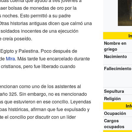
idas cuenta que ayudó a tres jóvenes a
 caer bolsas de monedas de oro por la
s noches. Esto permitió a su padre
Otras historias antiguas dicen que calmó una
es soldados inocentes de una ejecución
I
e creía poseído.
Nombre en
griego
 Egipto y Palestina. Poco después de
Nacimiento
 de
Mira
. Más tarde fue encarcelado durante
 cristianos, pero fue liberado cuando
Fallecimiento
encionan como uno de los asistentes al
Sepultura
 año 325. Sin embargo, no es mencionado
Religión
nas que estuvieron en ese concilio. Leyendas
In
bas históricas, afirman que fue expulsado y
Ocupación
el concilio por discutir con un líder
Cargos
ocupados