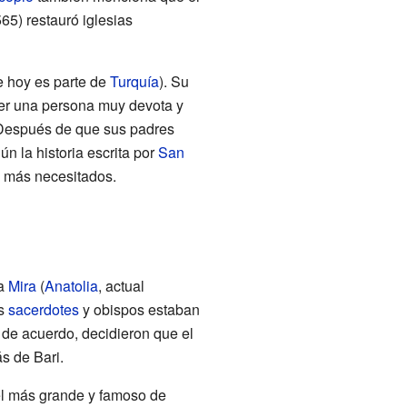
65) restauró iglesias
e hoy es parte de
Turquía
). Su
 ser una persona muy devota y
 Después de que sus padres
ún la historia escrita por
San
s más necesitados.
 a
Mira
(
Anatolia
, actual
os
sacerdotes
y obispos estaban
 de acuerdo, decidieron que el
s de Bari.
el más grande y famoso de