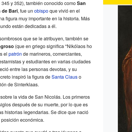
re 345 y 352), también conocido como
San
 de Bari
, fue un
obispo
que vivió en el
na figura muy importante en la historia. Más
mundo están dedicadas a él.
ombrosos que se le atribuyen, también se
lagroso
(que en griego significa "Nikólaos ho
s el
patrón
de marineros, comerciantes,
estamistas y estudiantes en varias ciudades
eció entre las personas devotas, y su
reto inspiró la figura de
Santa Claus
o
ción de Sinterklaas.
sobre la vida de San Nicolás. Los primeros
 siglos después de su muerte, por lo que es
 historias legendarias. Se dice que nació
a posición económica.