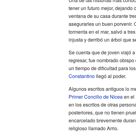
Una de las historias más conoc
tener un futuro mejor, dejando
ventana de su casa durante tre
asegurarles un buen porvenir. 
tormenta en el mar, salvó a tr
injusta y derribó un árbol que s
Se cuenta que de joven viajó a
regresar, fue nombrado obispo
un tiempo de dificultad para los
Constantino
llegó al poder.
Algunos escritos antiguos lo m
Primer Concilio de Nicea
en el
en los escritos de otras perso
posteriores, que no tienen prue
encarcelado brevemente durante 
religioso llamado Arrio.