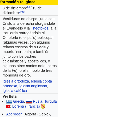
nformación religiosa
jul.
6 de diciembre
/
19 de
greg.
diciembre
Vestiduras de obispo, junto con
Cristo a la derecha otorgándole
el Evangelio y la
Theotokos
, a la
izquierda entregándole el
Omoforio (o el palio) episcopal
(algunas veces, con algunos
relatos escritos de su vida y
muerte incruenta; o también
junto con los padres
eclesiásticos y apostólicos, y
algunos otros santos defensores
de la Fe); o el símbolo de tres
monedas de oro.
Iglesia ortodoxa
,
Iglesia copta
ortodoxa
,
Iglesia anglicana
,
Iglesia católica
Ver lista
Grecia
,
Rusia
,
Turquía
;
Lorena (Francia)
Aberdeen
, Algorta (Getxo),