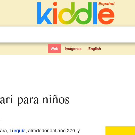
Web
Imágenes
English
Bari para niños
.
ara,
Turquía
, alrededor del año 270, y