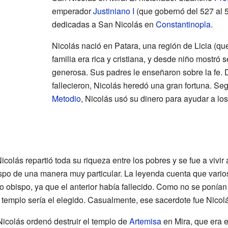
emperador
Justiniano I
(que gobernó del 527 al 5
dedicadas a San Nicolás en
Constantinopla
.
Nicolás nació en Patara, una región de Licia (qu
familia era rica y cristiana, y desde niño mostró
generosa. Sus padres le enseñaron sobre la fe.
fallecieron, Nicolás heredó una gran fortuna. Seg
Metodio
, Nicolás usó su dinero para ayudar a lo
olás repartió toda su riqueza entre los pobres y se fue a vivir
ispo de una manera muy particular. La leyenda cuenta que vari
o obispo, ya que el anterior había fallecido. Como no se ponían
 templo sería el elegido. Casualmente, ese sacerdote fue Nicolá
icolás ordenó destruir el templo de
Artemisa
en Mira, que era 