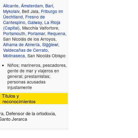
Alicante
,
Ámsterdam
,
Bari
,
Mykolaiv
, Beit Jala,
Friburgo im
Üechtland
,
Fresno de
Cantespino
,
Galway
,
La Rioja
(Capital)
, Macchia Valfortore,
Portsmouth
,
Porlamar
,
Requena
,
San Nicolás de los Arroyos,
Alhama de Almería
,
Siġġiewi
,
Valdecañas de Cerrato
,
Molinaseca
, San Nicolás Obispo
Niños; marineros, pescadores,
gente de mar y viajeros en
general; prestamistas;
personas acusadas
injustamente
Títulos y
reconocimientos
a, Defensor de la ortodoxia,
Santo Jerarca