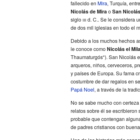
fallecido en
Mira
, Turquía, ent
Nicolás de Mira
o
San Nicolás
siglo
iii
d. C.. Se le considera u
de dos mil iglesias en todo el 
Debido a los muchos hechos as
le conoce como
Nicolás el Mi
Thaumaturgós"). San Nicolás e
arqueros, niños, cerveceros, pr
y países de Europa. Su fama cr
costumbre de dar regalos en sec
Papá Noel
, a través de la tradi
No se sabe mucho con certeza 
relatos sobre él se escribieron
probable que contengan algunas
de padres cristianos con buen