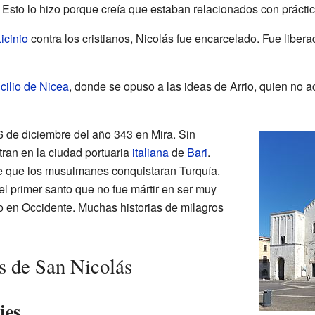
s. Esto lo hizo porque creía que estaban relacionados con prácti
icinio
contra los cristianos, Nicolás fue encarcelado. Fue liber
cilio de Nicea
, donde se opuso a las ideas de Arrio, quien no a
 6 de diciembre del año 343 en Mira. Sin
ran en la ciudad portuaria
italiana
de
Bari
.
de que los musulmanes conquistaran Turquía.
 el primer santo que no fue mártir en ser muy
 en Occidente. Muchas historias de milagros
as de San Nicolás
jes