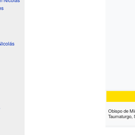
n Nicolás
es
Nicolás
s
Obispo de Mir
Taumaturgo, 