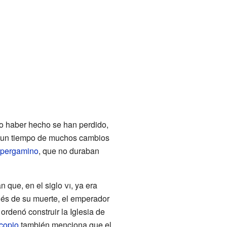
o haber hecho se han perdido,
en un tiempo de muchos cambios
pergamino
, que no duraban
 que, en el siglo
vi
, ya era
és de su muerte, el emperador
ordenó construir la Iglesia de
copio
también menciona que el