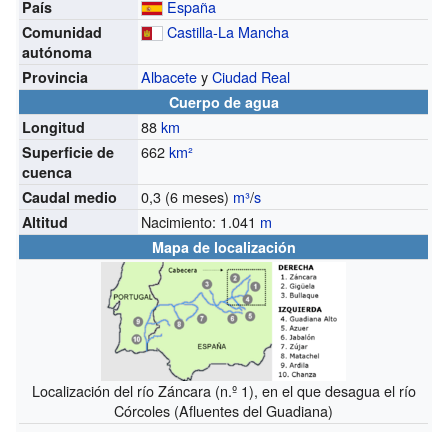
España
País
Castilla-La Mancha
Comunidad
autónoma
Albacete
y
Ciudad Real
Provincia
Cuerpo de agua
88
km
Longitud
662
km²
Superficie de
cuenca
0,3 (6 meses)
m³
/
s
Caudal medio
Nacimiento: 1.041
m
Altitud
Mapa de localización
Localización del río Záncara (n.º 1), en el que desagua el río
Córcoles (Afluentes del Guadiana)