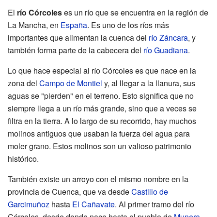
El
río Córcoles
es un río que se encuentra en la región de
La Mancha, en
España
. Es uno de los ríos más
importantes que alimentan la cuenca del
río Záncara
, y
también forma parte de la cabecera del
río Guadiana
.
Lo que hace especial al río Córcoles es que nace en la
zona del
Campo de Montiel
y, al llegar a la llanura, sus
aguas se "pierden" en el terreno. Esto significa que no
siempre llega a un río más grande, sino que a veces se
filtra en la tierra. A lo largo de su recorrido, hay muchos
molinos antiguos que usaban la fuerza del agua para
moler grano. Estos molinos son un valioso patrimonio
histórico.
También existe un arroyo con el mismo nombre en la
provincia de Cuenca, que va desde
Castillo de
Garcimuñoz
hasta
El Cañavate
. Al primer tramo del río
Córcoles, desde donde nace hasta el pueblo de
Munera
,