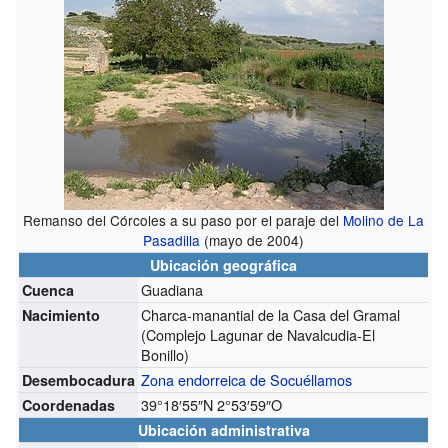
Remanso del Córcoles a su paso por el paraje del
Molino de La
Pasadilla
(mayo de 2004)
Ubicación geográfica
Guadiana
Cuenca
Charca-manantial de la Casa del Gramal
Nacimiento
(Complejo Lagunar de Navalcudia-El
Bonillo)
Zona endorreica de Socuéllamos
Desembocadura
39°18′55″N
2°53′59″O
Coordenadas
Ubicación administrativa