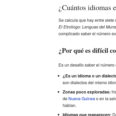
¿Cuántos idiomas e
Se calcula que hay entre siete 
El Etnólogo: Lenguas del Mun
complicado saber el número exa
¿Por qué es difícil c
Es un desafío saber el número 
¿Es un idioma o un dialect
son dialectos del mismo idiom
Zonas poco exploradas:
Ha
de
Nueva Guinea
o en la se
hablan.
Idiomas que reaparecen:
De