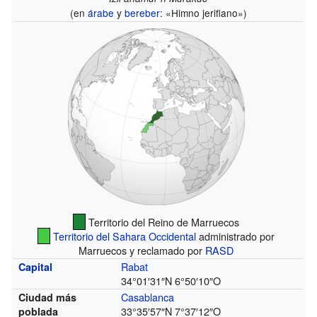
(en
árabe
y
bereber
: «Himno jerifiano»)
Territorio del Reino de Marruecos
Territorio del Sahara Occidental
administrado por
Marruecos y reclamado por
RASD
Rabat
Capital
34°01′31″N
6°50′10″O
Casablanca
Ciudad más
33°35′57″N
7°37′12″O
poblada