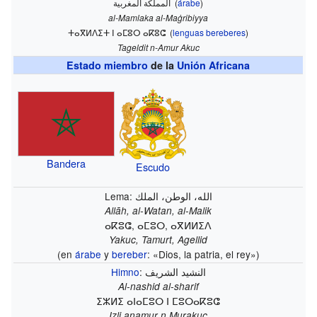
المملكة المغربية
(
árabe
)
al-Mamlaka al-Maġribiyya
ⵜⴰⴳⵍⴷⵉⵜ ⵏ ⴰⵎⵓⵔ ⴰⴽⵓⵛ
(
lenguas bereberes
)
Tageldit n-Amur Akuc
Estado miembro
de la
Unión Africana
Bandera
Escudo
Lema:
الله، الوطن، الملك
Allāh, al-Watan, al-Malik
ⴰⴽⵓⵛ, ⴰⵎⵓⵔ, ⴰⴳⵍⵍⵉⴷ
Yakuc, Tamurt, Agellid
(en
árabe
y
bereber
: «Dios, la patria, el rey»)
Himno
:
النشيد الشريف
Al-nashid al-sharif
ⵉⵣⵍⵉ ⴰⵏⴰⵎⵓⵔ ⵏ ⵎⵓⵔⴰⴽⵓⵛ
Izli anamur n Murakuc