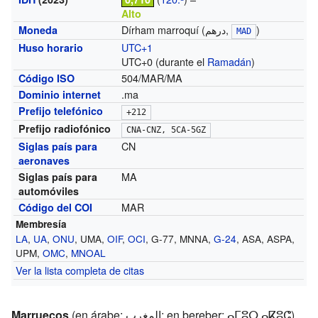
Alto
Dírham marroquí (درهم,
)
Moneda
MAD
UTC+1
Huso horario
UTC+0 (durante el
Ramadán
)
504/MAR/MA
Código ISO
.ma
Dominio internet
Prefijo telefónico
+212
Prefijo radiofónico
CNA-CNZ, 5CA-5GZ
CN
Siglas país para
aeronaves
MA
Siglas país para
automóviles
MAR
Código del COI
Membresía
LA
,
UA
,
ONU
, UMA,
OIF
,
OCI
, G-77, MNNA,
G-24
, ASA, ASPA,
UPM,
OMC
,
MNOAL
Ver la lista completa de citas
Marruecos
(en árabe: المغرب; en bereber: ⴰⵎⵓⵔ ⴰⴽⵓⵛ),