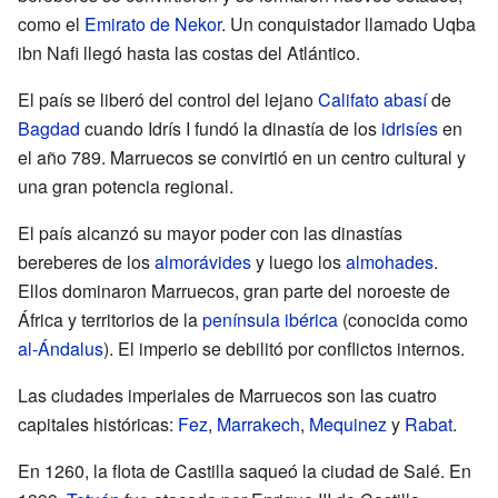
como el
Emirato de Nekor
. Un conquistador llamado Uqba
ibn Nafi llegó hasta las costas del Atlántico.
El país se liberó del control del lejano
Califato abasí
de
Bagdad
cuando Idrís I fundó la dinastía de los
idrisíes
en
el año 789. Marruecos se convirtió en un centro cultural y
una gran potencia regional.
El país alcanzó su mayor poder con las dinastías
bereberes de los
almorávides
y luego los
almohades
.
Ellos dominaron Marruecos, gran parte del noroeste de
África y territorios de la
península ibérica
(conocida como
al-Ándalus
). El imperio se debilitó por conflictos internos.
Las ciudades imperiales de Marruecos son las cuatro
capitales históricas:
Fez
,
Marrakech
,
Mequinez
y
Rabat
.
En 1260, la flota de Castilla saqueó la ciudad de Salé. En