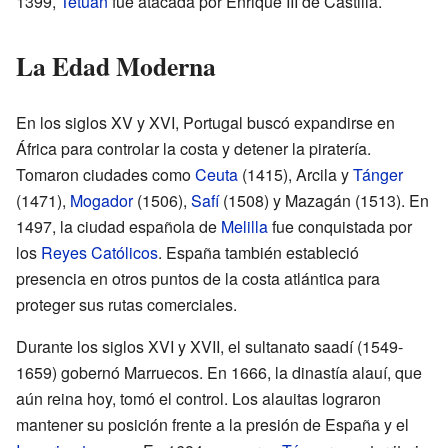
1399,
Tetuán
fue atacada por Enrique III de Castilla.
La Edad Moderna
En los siglos XV y XVI, Portugal buscó expandirse en
África para controlar la costa y detener la piratería.
Tomaron ciudades como
Ceuta
(1415), Arcila y
Tánger
(1471),
Mogador
(1506),
Safí
(1508) y Mazagán (1513). En
1497, la ciudad española de
Melilla
fue conquistada por
los
Reyes Católicos
. España también estableció
presencia en otros puntos de la costa atlántica para
proteger sus rutas comerciales.
Durante los siglos XVI y XVII, el sultanato saadí (1549-
1659) gobernó Marruecos. En 1666, la dinastía alauí, que
aún reina hoy, tomó el control. Los alauitas lograron
mantener su posición frente a la presión de España y el