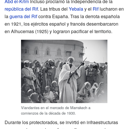
Abd el-Krim
incluso proclamó la independencia de la
república del Rif
. Las tribus del
Yebala
y el
Rif
lucharon en
la
guerra del Rif
contra España. Tras la derrota española
en 1921, los ejércitos español y francés desembarcaron
en Alhucemas (1925) y lograron pacificar el territorio.
Viandantes en el mercado de Marrakech a
comienzos de la década de 1930.
Durante los protectorados, se invirtió en infraestructuras