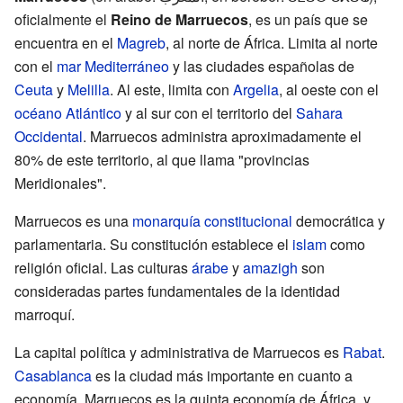
oficialmente el
Reino de Marruecos
, es un país que se
encuentra en el
Magreb
, al norte de África. Limita al norte
con el
mar Mediterráneo
y las ciudades españolas de
Ceuta
y
Melilla
. Al este, limita con
Argelia
, al oeste con el
océano Atlántico
y al sur con el territorio del
Sahara
Occidental
. Marruecos administra aproximadamente el
80% de este territorio, al que llama "provincias
Meridionales".
Marruecos es una
monarquía constitucional
democrática y
parlamentaria. Su constitución establece el
islam
como
religión oficial. Las culturas
árabe
y
amazigh
son
consideradas partes fundamentales de la identidad
marroquí.
La capital política y administrativa de Marruecos es
Rabat
.
Casablanca
es la ciudad más importante en cuanto a
economía. Marruecos es la quinta economía de África, y