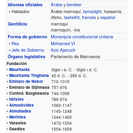
Árabe
y
bereber
Idiomas oficiales
• Hablados
Árabe marroquí,
tamazight
, hassanía,
rifeño,
tashelhit
,
francés
y
español
marroquí
Gentilicio
marroquín, -ina
Monarquía constitucional
unitaria
Forma de gobierno
•
Rey
Mohamed VI
•
Jefe de Gobierno
Aziz Ajanuch
Parlamento de Marruecos
Órgano legislativo
Fundación
•
Mauritania
Siglo
i
a. C. - Siglo
i
d. C.
•
Mauritania Tingitana
42 d. C. - 285 d. C.
•
Emirato de Nekor
710-1019
• Emirato de Sijilmasa
757-976
• Confed. Barghawata
744-1058
•
Idrisíes
789-974
•
Almorávides
1060-1147
•
Almohades
1145-1248
•
Meriníes
1244-1465
• Vatasíes
1472-1554
• Saadíes
1554-1659