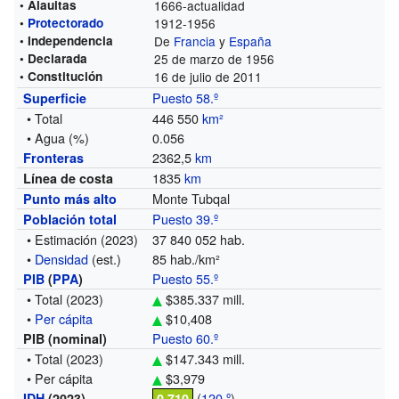
• Alauitas
1666-actualidad
•
Protectorado
1912-1956
•
Independencia
De
Francia
y
España
• Declarada
25 de marzo de 1956
• Constitución
16 de julio de 2011
Puesto 58.º
Superficie
• Total
446 550
km²
• Agua (%)
0.056
2362,5
km
Fronteras
1835
km
Línea de costa
Monte Tubqal
Punto más alto
Puesto 39.º
Población total
• Estimación (2023)
37 840 052 hab.
•
Densidad
(est.)
85 hab./km²
Puesto 55.º
PIB
(
PPA
)
• Total
(2023)
$385.337 mill.
•
Per cápita
$10,408
Puesto 60.º
PIB (nominal)
• Total
(2023)
$147.343 mill.
• Per cápita
$3,979
(
120.º
) –
IDH
(2023)
0,710