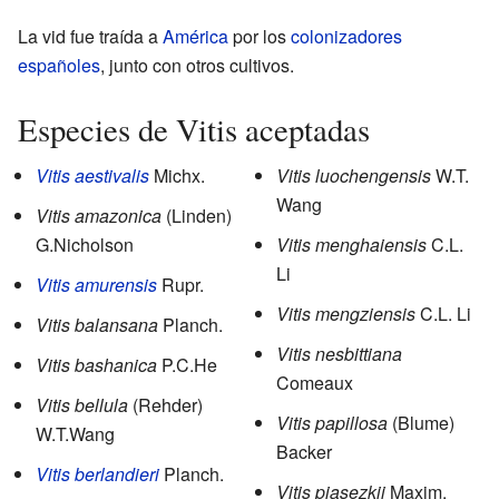
La vid fue traída a
América
por los
colonizadores
españoles
, junto con otros cultivos.
Especies de Vitis aceptadas
Vitis aestivalis
Michx.
Vitis luochengensis
W.T.
Wang
Vitis amazonica
(Linden)
G.Nicholson
Vitis menghaiensis
C.L.
Li
Vitis amurensis
Rupr.
Vitis mengziensis
C.L. Li
Vitis balansana
Planch.
Vitis nesbittiana
Vitis bashanica
P.C.He
Comeaux
Vitis bellula
(Rehder)
Vitis papillosa
(Blume)
W.T.Wang
Backer
Vitis berlandieri
Planch.
Vitis piasezkii
Maxim.