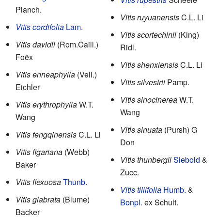
Planch.
Vitis ruyuanensis
C.L. Li
Vitis cordifolia
Lam.
Vitis scortechinii
(King)
Vitis davidii
(Rom.Caill.)
Ridl.
Foëx
Vitis shenxiensis
C.L. Li
Vitis enneaphylla
(Vell.)
Vitis silvestrii
Pamp.
Eichler
Vitis sinocinerea
W.T.
Vitis erythrophylla
W.T.
Wang
Wang
Vitis sinuata
(Pursh) G
Vitis fengqinensis
C.L. Li
Don
Vitis figariana
(Webb)
Vitis thunbergii
Siebold
&
Baker
Zucc.
Vitis flexuosa
Thunb.
Vitis tiliifolia
Humb.
&
Vitis glabrata
(Blume)
Bonpl.
ex Schult.
Backer