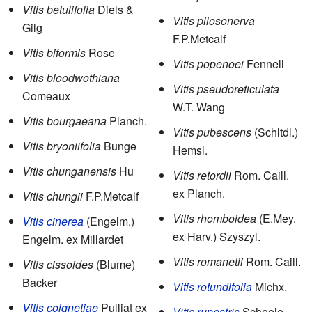
Vitis betulifolia
Diels &
Vitis pilosonerva
Gilg
F.P.Metcalf
Vitis biformis
Rose
Vitis popenoei
Fennell
Vitis bloodwothiana
Vitis pseudoreticulata
Comeaux
W.T. Wang
Vitis bourgaeana
Planch.
Vitis pubescens
(Schltdl.)
Vitis bryoniifolia
Bunge
Hemsl.
Vitis chunganensis
Hu
Vitis retordii
Rom. Caill.
ex Planch.
Vitis chungii
F.P.Metcalf
Vitis rhomboidea
(E.Mey.
Vitis cinerea
(Engelm.)
ex Harv.) Szyszyl.
Engelm. ex Millardet
Vitis romanetii
Rom. Caill.
Vitis cissoides
(Blume)
Backer
Vitis rotundifolia
Michx.
Vitis coignetiae
Pulliat ex
Vitis rupestris
Scheele