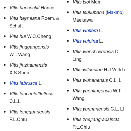
Vitis tsoi
Merr.
Vitis hancockii
Hance
Vitis tsukubana
(
Makino
)
Vitis heyneana
Roem. &
Maekawa
Schult.
Vitis vinifera
L.
Vitis hui
W.C.Cheng
Vitis vulpina
L.
Vitis jinggangensis
Vitis wenchowensis
C.
W.T.Wang
Ling
Vitis jinzhainensis
Vitis wilsoniae
H.J.Veitch
X.S.Shen
Vitis wuhanensis
C.L. Li
Vitis labrusca
L.
Vitis yuenlingensis
W.T.
Vitis lanceolatifoliosa
Wang
C.L.Li
Vitis yunnanensis
C.L. Li
Vitis longquanensis
P.L.Chiu
Vitis zhejiang-adstricta
P.L.Chiu