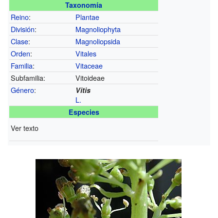
Taxonomía
Reino
:
Plantae
División
:
Magnoliophyta
Clase
:
Magnoliopsida
Orden
:
Vitales
Familia
:
Vitaceae
Subfamilia:
Vitoideae
Género
:
Vitis
L.
Especies
Ver texto