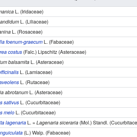
rmanica
L. (Iridaceae)
candidum
L. (Liliaceae)
anina
L. (Rosaceae)
lla foenum-graecum
L. (Fabaceae)
rea costus
(Falc.) Lipschitz (Asteraceae)
tum balsamita
L. (Asteraceae)
fficinalis
L. (Lamiaceae)
aveolens
L. (Rutaceae)
ia abrotanum
L. (Asteraceae)
 sativus
L. (Cucurbitaceae)
s melo
L. (Cucurbitaceae)
ta lagenaria
L. =
Lagenaria siceraria
(Mol.) Standl. (Cucurbitac
nguiculata
(L.) Walp. (Fabaceae)