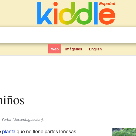
Web
Imágenes
English
 niños
e Yerba (desambiguación).
e
planta
que no tiene partes leñosas