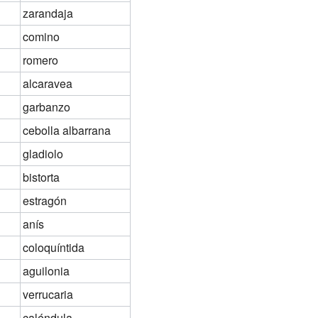
zarandaja
comino
romero
alcaravea
garbanzo
cebolla albarrana
gladiolo
bistorta
estragón
anís
coloquíntida
aguilonia
verrucaria
caléndula