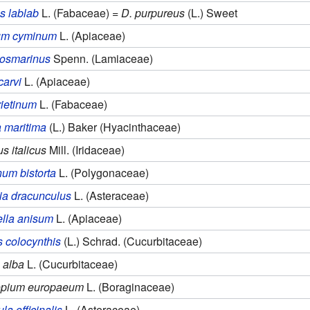
s lablab
L. (Fabaceae) =
D. purpureus
(L.) Sweet
m cyminum
L. (Apiaceae)
rosmarinus
Spenn. (Lamiaceae)
arvi
L. (Apiaceae)
rietinum
L. (Fabaceae)
 maritima
(L.) Baker (Hyacinthaceae)
s italicus
Mill. (Iridaceae)
um bistorta
L. (Polygonaceae)
ia dracunculus
L. (Asteraceae)
lla anisum
L. (Apiaceae)
s colocynthis
(L.) Schrad. (Cucurbitaceae)
 alba
L. (Cucurbitaceae)
ropium europaeum
L. (Boraginaceae)
la officinalis
L. (Asteraceae)