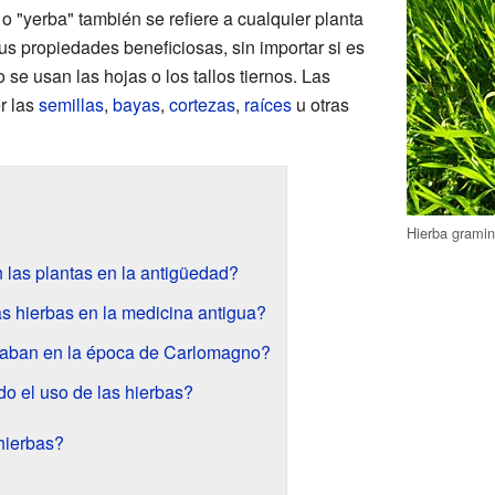
o "yerba" también se refiere a cualquier planta
us propiedades beneficiosas, sin importar si es
se usan las hojas o los tallos tiernos. Las
r las
semillas
,
bayas
,
cortezas
,
raíces
u otras
Hierba gramin
 las plantas en la antigüedad?
as hierbas en la medicina antigua?
ivaban en la época de Carlomagno?
o el uso de las hierbas?
hierbas?