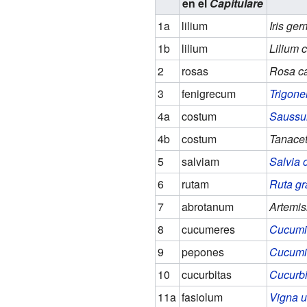
en el
Capitulare
1a
lilium
Iris ge
1b
lilium
Lilium 
2
rosas
Rosa c
3
fenigrecum
Trigone
4a
costum
Saussu
4b
costum
Tanace
5
salviam
Salvia o
6
rutam
Ruta gr
7
abrotanum
Artemis
8
cucumeres
Cucumis
9
pepones
Cucumi
10
cucurbitas
Cucurbi
11a
fasiolum
Vigna u