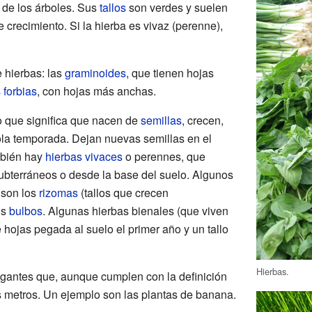
 de los árboles. Sus
tallos
son verdes y suelen
e crecimiento. Si la hierba es vivaz (perenne),
e hierbas: las
graminoides
, que tienen hojas
s
forbias
, con hojas más anchas.
o que significa que nacen de
semillas
, crecen,
ola temporada. Dejan nuevas semillas en el
mbién hay
hierbas vivaces
o perennes, que
subterráneos o desde la base del suelo. Algunos
 son los
rizomas
(tallos que crecen
os
bulbos
. Algunas hierbas bienales (que viven
hojas pegada al suelo el primer año y un tallo
Hierbas.
gantes que, aunque cumplen con la definición
s metros. Un ejemplo son las plantas de banana.