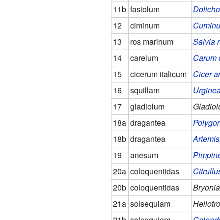
11b
fasiolum
Dolicho
12
ciminum
Cuminu
13
ros marinum
Salvia 
14
careium
Carum c
15
cicerum italicum
Cicer a
16
squillam
Urginea
17
gladiolum
Gladiolu
18a
dragantea
Polygon
18b
dragantea
Artemis
19
anesum
Pimpine
20a
coloquentidas
Citrullu
20b
coloquentidas
Bryonia
21a
solsequiam
Heliot
21b
solsequiam
Calendu