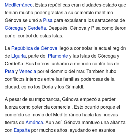
Mediterráneo
. Estas repúblicas eran ciudades-estado que
tenían mucho poder gracias a su comercio marítimo.
Génova se unió a
Pisa
para expulsar a los sarracenos de
Córcega
y
Cerdeña
. Después, Génova y Pisa compitieron
por el control de estas islas.
La
República de Génova
llegó a controlar la actual región
de
Liguria
, parte del
Piamonte
y las islas de Córcega y
Cerdeña. Sus barcos lucharon a menudo contra los de
Pisa
y
Venecia
por el dominio del mar. También hubo
conflictos internos entre las familias poderosas de la
ciudad, como los Doria y los Grimaldi.
A pesar de su importancia, Génova empezó a perder
fuerza como potencia comercial. Esto ocurrió porque el
comercio se movió del Mediterráneo hacia las nuevas
tierras de
América
. Aun así, Génova mantuvo una alianza
con
España
por muchos años, ayudando en asuntos