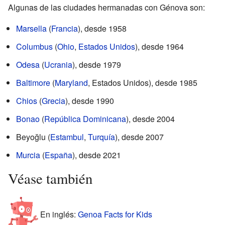
Algunas de las ciudades hermanadas con Génova son:
Marsella
(
Francia
), desde 1958
Columbus
(
Ohio
,
Estados Unidos
), desde 1964
Odesa
(
Ucrania
), desde 1979
Baltimore
(
Maryland
, Estados Unidos), desde 1985
Chios
(
Grecia
), desde 1990
Bonao
(
República Dominicana
), desde 2004
Beyoğlu (
Estambul
,
Turquía
), desde 2007
Murcia
(
España
), desde 2021
Véase también
En inglés:
Genoa Facts for Kids