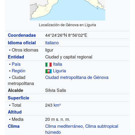
Localización de Génova en Liguria
44°24′26″N
8°56′02″E
Coordenadas
italiano
Idioma oficial
• Otros idiomas
ligur
Ciudad y capital regional
Entidad
•
País
Italia
•
Región
Liguria
• Ciudad
Ciudad metropolitana de Génova
metropolitana
Silvia Salis
Alcalde
Superficie
• Total
243
km²
Altitud
• Media
20 m s. n. m.
Clima mediterráneo
,
Clima subtropical
Clima
húmedo