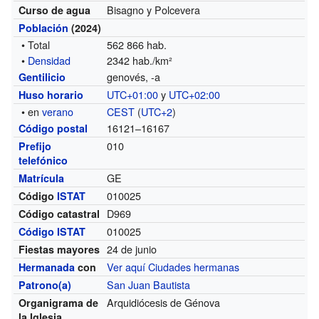
Bisagno y Polcevera
Curso de agua
Población
(2024)
• Total
562 866 hab.
•
Densidad
2342 hab./km²
genovés, -a
Gentilicio
UTC+01:00
y
UTC+02:00
Huso horario
• en
verano
CEST
(
UTC+2
)
16121–16167
Código postal
010
Prefijo
telefónico
GE
Matrícula
010025
Código
ISTAT
D969
Código catastral
010025
Código ISTAT
24 de junio
Fiestas mayores
Ver aquí Ciudades hermanas
Hermanada
con
San Juan Bautista
Patrono(a)
Arquidiócesis de Génova
Organigrama de
la Iglesia