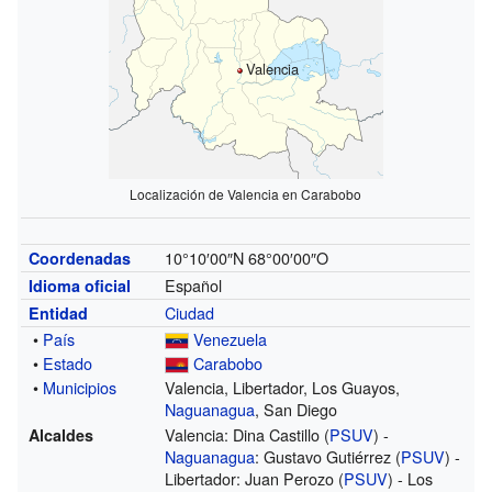
Valencia
Localización de Valencia en Carabobo
10°10′00″N
68°00′00″O
Coordenadas
Español
Idioma oficial
Ciudad
Entidad
•
País
Venezuela
•
Estado
Carabobo
•
Municipios
Valencia, Libertador, Los Guayos,
Naguanagua
, San Diego
Valencia: Dina Castillo (
PSUV
) -
Alcaldes
Naguanagua
: Gustavo Gutiérrez (
PSUV
) -
Libertador: Juan Perozo (
PSUV
) - Los