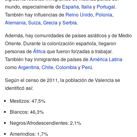
mundo, especialmente de
España
,
Italia
y
Portugal
.
También hay influencias de
Reino Unido
,
Polonia
,
Alemania
,
Suiza
,
Grecia
y
Serbia
.
Además, hay comunidades de países asiáticos y de Medio
Oriente. Durante la colonización española, llegaron
personas de
África
que fueron forzadas a trabajar.
También hay inmigrantes de países de
América Latina
como
Argentina
,
Chile
,
Colombia
y
Perú
.
Según el censo de 2011, la población de Valencia se
identificó así:
Mestizos: 47,5%
Blancos: 46,3%
Negros/Afrodescendientes: 2,1%
Amerindios: 1,7%