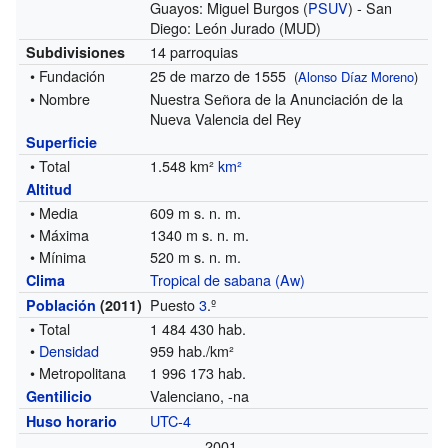
Guayos: Miguel Burgos (
PSUV
) - San
Diego: León Jurado (MUD)
14 parroquias
Subdivisiones
• Fundación
25 de marzo de 1555
(
Alonso Díaz Moreno
)
• Nombre
Nuestra Señora de la Anunciación de la
Nueva Valencia del Rey
Superficie
• Total
1.548 km²
km²
Altitud
• Media
609 m s. n. m.
• Máxima
1340 m s. n. m.
• Mínima
520 m s. n. m.
Tropical de sabana (Aw)
Clima
Puesto
3
.º
Población
(2011)
• Total
1 484 430 hab.
•
Densidad
959 hab./km²
• Metropolitana
1 996 173 hab.
Valenciano, -na
Gentilicio
UTC-4
Huso horario
2001