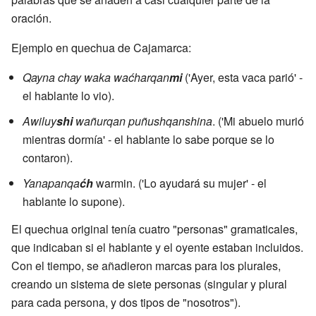
oración.
Ejemplo en quechua de Cajamarca:
Qayna chay waka waćharqan
mi
('Ayer, esta vaca parió' -
el hablante lo vio).
Awiluy
shi
wañurqan puñushqanshina
. ('Mi abuelo murió
mientras dormía' - el hablante lo sabe porque se lo
contaron).
Yanapanqa
ćh
warmin. ('Lo ayudará su mujer' - el
hablante lo supone).
El quechua original tenía cuatro "personas" gramaticales,
que indicaban si el hablante y el oyente estaban incluidos.
Con el tiempo, se añadieron marcas para los plurales,
creando un sistema de siete personas (singular y plural
para cada persona, y dos tipos de "nosotros").