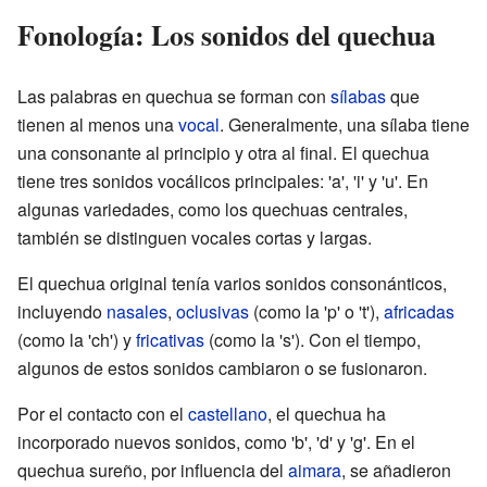
Fonología: Los sonidos del quechua
Las palabras en quechua se forman con
sílabas
que
tienen al menos una
vocal
. Generalmente, una sílaba tiene
una consonante al principio y otra al final. El quechua
tiene tres sonidos vocálicos principales: 'a', 'i' y 'u'. En
algunas variedades, como los quechuas centrales,
también se distinguen vocales cortas y largas.
El quechua original tenía varios sonidos consonánticos,
incluyendo
nasales
,
oclusivas
(como la 'p' o 't'),
africadas
(como la 'ch') y
fricativas
(como la 's'). Con el tiempo,
algunos de estos sonidos cambiaron o se fusionaron.
Por el contacto con el
castellano
, el quechua ha
incorporado nuevos sonidos, como 'b', 'd' y 'g'. En el
quechua sureño, por influencia del
aimara
, se añadieron