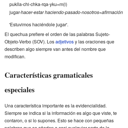
puklla-chi-chka-rqa-yku=m(i)
jugar-
hacer
-
estar haciendo
-
pasado
-
nosotros
=
afirmación
'Estuvimos haciéndole jugar'.
El quechua prefiere el orden de las palabras Sujeto-
Objeto-Verbo (SOV). Los
adjetivos
y las oraciones que
describen algo siempre van antes del nombre que
modifican.
Características gramaticales
especiales
Una característica importante es la evidencialidad.
Siempre se indica si la información es algo que viste, te
contaron, o si lo supones. Esto se hace con pequeñas
palabras que se añaden a casi cualquier parte de la