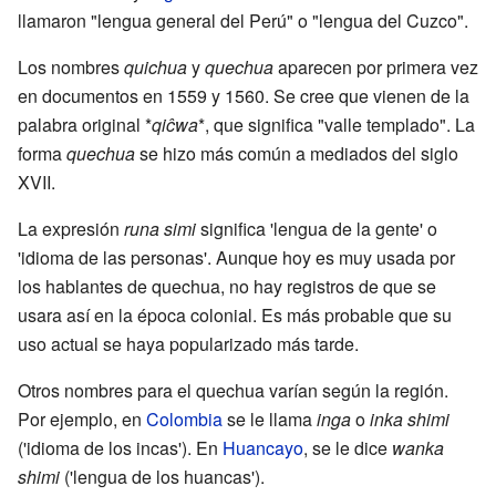
llamaron "lengua general del Perú" o "lengua del Cuzco".
Los nombres
quichua
y
quechua
aparecen por primera vez
en documentos en 1559 y 1560. Se cree que vienen de la
palabra original *
qiĉwa
*, que significa "valle templado". La
forma
quechua
se hizo más común a mediados del siglo
XVII.
La expresión
runa simi
significa 'lengua de la gente' o
'idioma de las personas'. Aunque hoy es muy usada por
los hablantes de quechua, no hay registros de que se
usara así en la época colonial. Es más probable que su
uso actual se haya popularizado más tarde.
Otros nombres para el quechua varían según la región.
Por ejemplo, en
Colombia
se le llama
inga
o
inka shimi
('idioma de los incas'). En
Huancayo
, se le dice
wanka
shimi
('lengua de los huancas').