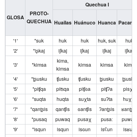
Quechua I
PROTO-
GLOSA
QUECHUA
Huailas
Huánuco
Huanca
Pacara
'1'
*suk
huk
huk
huk, suk
huk
'2'
*iʂkaj
iʃkaj
iʃkaj
iʃkaj
iʃkaj
kima,
'3'
*kimsa
kimsa
kimsa
kima
kimsa
'4'
*ʈʂusku
ʧusku
ʧusku
ʈʂusku
ʈʂusku
'5'
*piʧqa
piʦqa
piʧɢa
piʧʔa
pisχa
'6'
*suqta
huqta
suχta
suʔta
huχta
'7'
*qanʈʂis
qanʧis
ɢanʧis
ʔanʈʂis
ʁanʈʂis
'8'
*pusaq
puwaq
pusaχ
pusaː
puwaχ
'9'
*isqun
isqun
isɢun
isʕun
isʁun