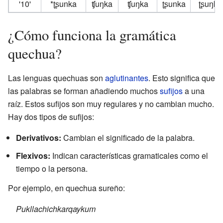
'10'
*ʈʂunka
ʧuŋka
ʧuŋka
ʈʂunka
ʈʂuŋka
¿Cómo funciona la gramática
quechua?
Las lenguas quechuas son
aglutinantes
. Esto significa que
las palabras se forman añadiendo muchos
sufijos
a una
raíz. Estos sufijos son muy regulares y no cambian mucho.
Hay dos tipos de sufijos:
Derivativos:
Cambian el significado de la palabra.
Flexivos:
Indican características gramaticales como el
tiempo o la persona.
Por ejemplo, en quechua sureño:
Pukllachichkarqaykum