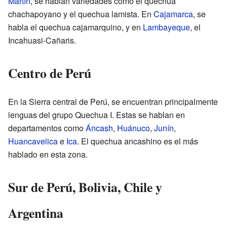
Martín
, se hablan variedades como el quechua
chachapoyano y el quechua lamista. En
Cajamarca
, se
habla el quechua cajamarquino, y en
Lambayeque
, el
Incahuasi-Cañaris.
Centro de Perú
En la Sierra central de Perú, se encuentran principalmente
lenguas del grupo Quechua I. Estas se hablan en
departamentos como
Áncash
,
Huánuco
,
Junín
,
Huancavelica
e
Ica
. El quechua ancashino es el más
hablado en esta zona.
Sur de Perú, Bolivia, Chile y
Argentina