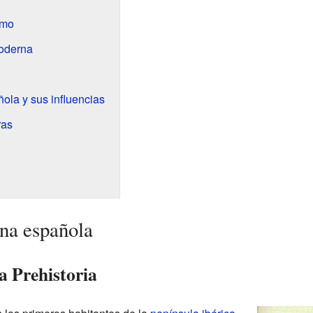
smo
oderna
ola y sus influencias
ras
ina española
a Prehistoria