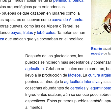
 los primeros habitantes de la
península ibérica
.
stos arqueológicos para entender sus
 pruebas de que cazaban en lugares como la
uras rupestres en cuevas como
cueva de Altamira
tras cuevas, como las de Alpera o Teruel, se
ctando
bayas
,
frutas
y
tubérculos
. También se han
ica
que indican que ya cocinaban en el neolítico
Bisonte
cazad
rupestre
de l
Después de las glaciaciones, los
pueblos se hicieron más sedentarios y comenzaro
agricultura
. Criaban animales como corderos, bue
llevó a la producción de
lácteos
. La
cultura argár
península introdujo la
agricultura intensiva
y sist
cosechas abundantes de
cereales
y
leguminosa
ingredientes usaban, aún se conoce poco sobre s
específicos. Estos primeros pueblos también apr
alimentos.