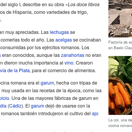
r del siglo I, describe en su obra
«Los doce libros
icos de Hispania, como variedades de trigo,
.
eran muy apreciadas. Las
lechugas
se
comerlas todo el año. Las
acelgas
se cocinaban
Factoría de s
consumidas por los ejércitos romanos. Los
en Baelo Clau
s
eran conocidos, aunque las
zanahorias
no eran
n dieron mucha importancia al
vino
. Crearon
vía de la Plata
, para el comercio de alimentos.
ocina romana era el
garum
, hecha con tripas de
a muy usada en las recetas de la época, como las
icio
. Una de las mayores fábricas de garum en
dia
(
Cádiz
). El
garum
dejó de usarse con la
romanos también introdujeron el cultivo del
ajo
La col, una d
cocina roman