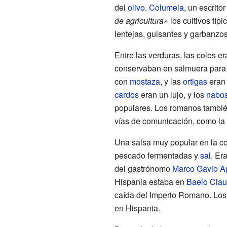
del
olivo
.
Columela
, un escrito
de agricultura»
los cultivos típ
lentejas, guisantes y garbanzos
Entre las verduras, las coles 
conservaban en salmuera para 
con
mostaza
, y las
ortigas
eran 
cardos
eran un lujo, y los
nabo
populares. Los romanos tambié
vías de comunicación, como la
Una salsa muy popular en la c
pescado fermentadas y
sal
. Er
del gastrónomo
Marco Gavio Ap
Hispania estaba en
Baelo Clau
caída del Imperio Romano. Los 
en Hispania.