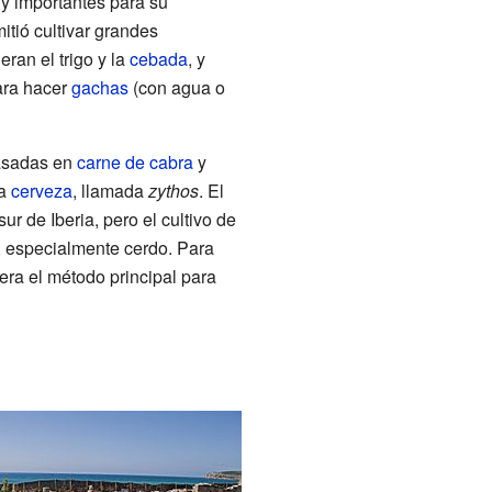
uy importantes para su
itió cultivar grandes
ran el trigo y la
cebada
, y
ara hacer
gachas
(con agua o
basadas en
carne de cabra
y
la
cerveza
, llamada
zythos
. El
ur de Iberia, pero el cultivo de
 especialmente cerdo. Para
era el método principal para