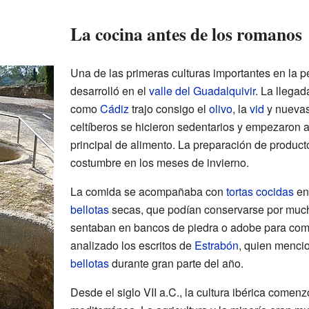
La cocina antes de los romanos
Una de las primeras culturas importantes en la 
desarrolló en el
valle del Guadalquivir
. La llegad
como
Cádiz
trajo consigo el
olivo
, la
vid
y nuevas
celtíberos se hicieron sedentarios y empezaron a
principal de alimento. La preparación de product
costumbre en los meses de invierno.
La comida se acompañaba con
tortas cocidas
en
bellotas
secas, que podían conservarse por much
sentaban en bancos de piedra o adobe para com
analizado los escritos de
Estrabón
, quien menci
bellotas
durante gran parte del año.
Desde el siglo VII a.C., la cultura ibérica comen