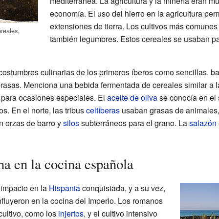
mediterránea. La agricultura y la minería eran m
economía. El uso del hierro en la agricultura perm
extensiones de tierra. Los cultivos más comunes e
reales.
también legumbres. Estos cereales se usaban p
costumbres culinarias de los primeros íberos como sencillas, 
rasas. Menciona una bebida fermentada de cereales similar a 
 para ocasiones especiales. El
aceite de oliva
se conocía en el s
s. En el norte, las tribus
celtíberas
usaban grasas de animales,
n orzas de barro y
silos
subterráneos para el grano. La
salazón
na en la cocina española
 impacto en la
Hispania
conquistada, y a su vez,
nfluyeron en la cocina del Imperio. Los romanos
cultivo, como los
injertos
, y el cultivo intensivo