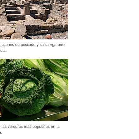
alazones de pescado y salsa «garum»
dia.
e las verduras más populares en la
a.