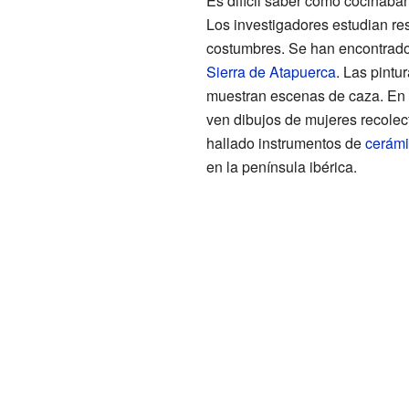
Es difícil saber cómo cocinaban
Los investigadores estudian re
costumbres. Se han encontrado
Sierra de Atapuerca
. Las pint
muestran escenas de caza. En o
ven dibujos de mujeres recole
hallado instrumentos de
cerám
en la península ibérica.