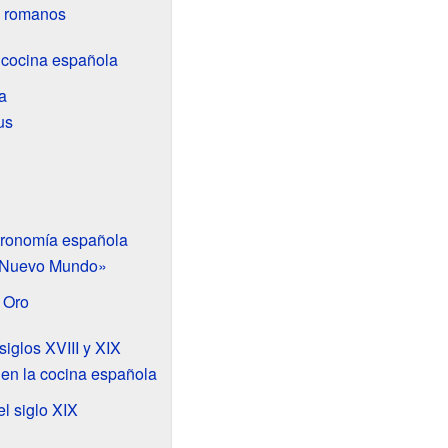
s romanos
 cocina española
a
us
tronomía española
 «Nuevo Mundo»
 Oro
siglos XVIII y XIX
 en la cocina española
l siglo XIX