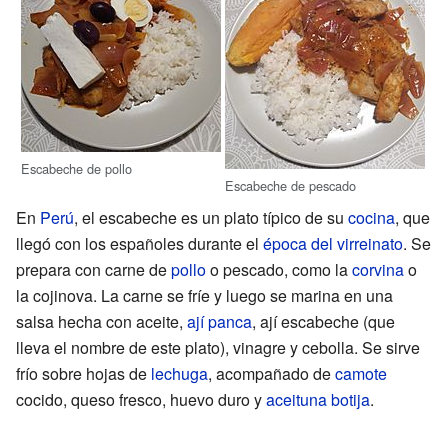
Escabeche de pollo
Escabeche de pescado
En
Perú
, el escabeche es un plato típico de su
cocina
, que
llegó con los españoles durante el
época del virreinato
. Se
prepara con carne de
pollo
o pescado, como la
corvina
o
la cojinova. La carne se fríe y luego se marina en una
salsa hecha con aceite,
ají panca
, ají escabeche (que
lleva el nombre de este plato), vinagre y cebolla. Se sirve
frío sobre hojas de
lechuga
, acompañado de
camote
cocido, queso fresco, huevo duro y
aceituna botija
.