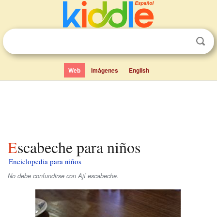
Web
Imágenes
English
Escabeche para niños
Enciclopedia para niños
No debe confundirse con Ají escabeche.