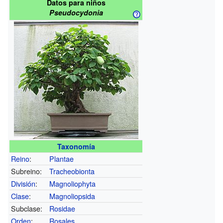
Datos para niños
Pseudocydonia
Taxonomía
Reino
:
Plantae
Subreino:
Tracheobionta
División
:
Magnoliophyta
Clase
:
Magnoliopsida
Subclase:
Rosidae
Orden
:
Rosales