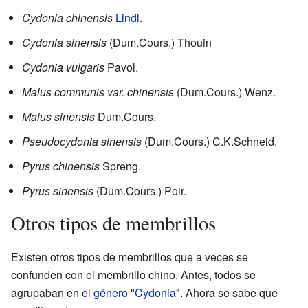
Cydonia chinensis
Lindl.
Cydonia sinensis
(Dum.Cours.) Thouin
Cydonia vulgaris
Pavol.
Malus communis var. chinensis
(Dum.Cours.) Wenz.
Malus sinensis
Dum.Cours.
Pseudocydonia sinensis
(Dum.Cours.) C.K.Schneid.
Pyrus chinensis
Spreng.
Pyrus sinensis
(Dum.Cours.) Poir.
Otros tipos de membrillos
Existen otros tipos de membrillos que a veces se
confunden con el membrillo chino. Antes, todos se
agrupaban en el
género
"
Cydonia
". Ahora se sabe que