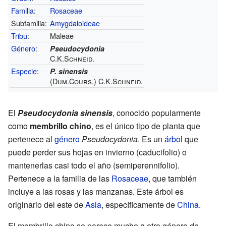
Familia
:
Rosaceae
Subfamilia:
Amygdaloideae
Tribu
:
Maleae
Género
:
Pseudocydonia
C.K.Schneid.
Especie
:
P. sinensis
(Dum.Cours.) C.K.Schneid.
El
Pseudocydonia sinensis
, conocido popularmente
como
membrillo chino
, es el único tipo de planta que
pertenece al
género
Pseudocydonia
. Es un
árbol
que
puede perder sus hojas en invierno (caducifolio) o
mantenerlas casi todo el año (semiperennifolio).
Pertenece a la familia de las
Rosaceae
, que también
incluye a las rosas y las manzanas. Este árbol es
originario del este de
Asia
, específicamente de
China
.
El membrillo chino se parece mucho a otro género de