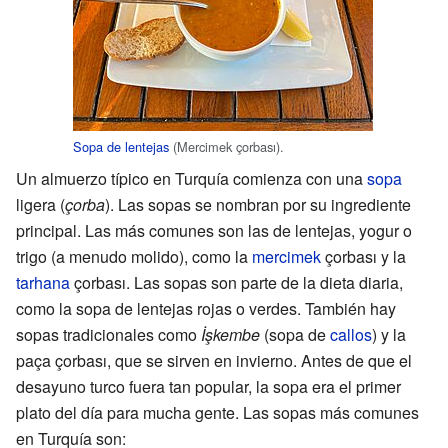
Sopa de lentejas
(Mercimek çorbası).
Un almuerzo típico en Turquía comienza con una
sopa
ligera (
çorba
). Las sopas se nombran por su ingrediente
principal. Las más comunes son las de lentejas, yogur o
trigo (a menudo molido), como la
mercimek
çorbası y la
tarhana
çorbası. Las sopas son parte de la dieta diaria,
como la sopa de lentejas rojas o verdes. También hay
sopas tradicionales como
İşkembe
(sopa de
callos
) y la
paça çorbası, que se sirven en invierno. Antes de que el
desayuno turco fuera tan popular, la sopa era el primer
plato del día para mucha gente. Las sopas más comunes
en Turquía son: