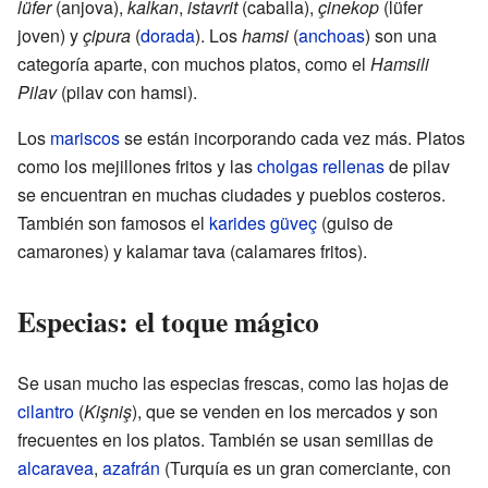
lüfer
(anjova),
kalkan
,
istavrit
(caballa),
çinekop
(lüfer
joven) y
çipura
(
dorada
). Los
hamsi
(
anchoas
) son una
categoría aparte, con muchos platos, como el
Hamsili
Pilav
(pilav con hamsi).
Los
mariscos
se están incorporando cada vez más. Platos
como los mejillones fritos y las
cholgas rellenas
de pilav
se encuentran en muchas ciudades y pueblos costeros.
También son famosos el
karides güveç
(guiso de
camarones) y kalamar tava (calamares fritos).
Especias: el toque mágico
Se usan mucho las especias frescas, como las hojas de
cilantro
(
Kişniş
), que se venden en los mercados y son
frecuentes en los platos. También se usan semillas de
alcaravea
,
azafrán
(Turquía es un gran comerciante, con