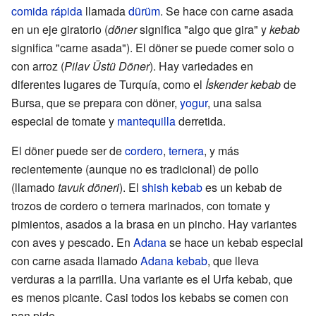
comida rápida
llamada
dürüm
. Se hace con carne asada
en un eje giratorio (
döner
significa "algo que gira" y
kebab
significa "carne asada"). El döner se puede comer solo o
con arroz (
Pilav Üstü Döner
). Hay variedades en
diferentes lugares de Turquía, como el
İskender kebab
de
Bursa, que se prepara con döner,
yogur
, una salsa
especial de tomate y
mantequilla
derretida.
El döner puede ser de
cordero
,
ternera
, y más
recientemente (aunque no es tradicional) de pollo
(llamado
tavuk döneri
). El
shish kebab
es un kebab de
trozos de cordero o ternera marinados, con tomate y
pimientos, asados a la brasa en un pincho. Hay variantes
con aves y pescado. En
Adana
se hace un kebab especial
con carne asada llamado
Adana kebab
, que lleva
verduras a la parrilla. Una variante es el Urfa kebab, que
es menos picante. Casi todos los kebabs se comen con
pan pide.