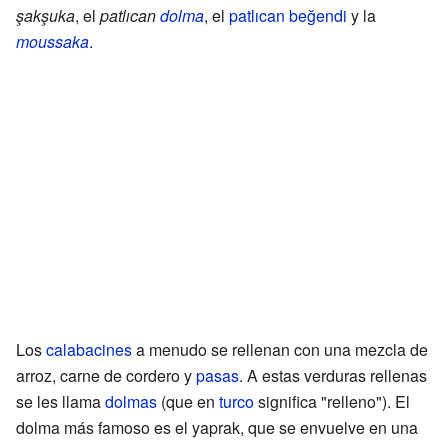
şakşuka
, el
patlıcan
dolma
, el
patlıcan beğendi
y la
moussaka
.
Los
calabacines
a menudo se rellenan con una mezcla de
arroz, carne de cordero y
pasas
. A estas verduras rellenas
se les llama
dolmas
(que en
turco
significa "relleno"). El
dolma más famoso es el yaprak, que se envuelve en una