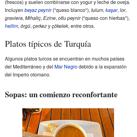
(frescos) y suelen combinarse con yogur y leche de oveja.
Incluyen
beyaz peynir
("queso blanco"),
tulum
,
kaşar
,
lor
,
graviera
,
Mihaliç
,
Ezine
,
otlu peynir
("queso con hierbas"),
hellim
,
örgü
,
çerkez
y
çökelek
, entre otros.
Platos típicos de Turquía
Algunos platos turcos se encuentran en muchos países
del Mediterráneo y del
Mar Negro
debido a la expansión
del Imperio otomano.
Sopas: un comienzo reconfortante