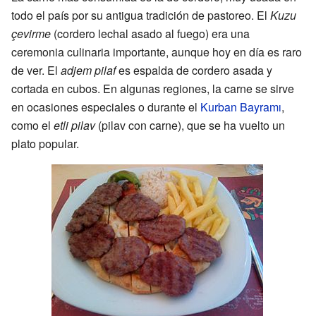
todo el país por su antigua tradición de pastoreo. El
Kuzu
çevirme
(cordero lechal asado al fuego) era una
ceremonia culinaria importante, aunque hoy en día es raro
de ver. El
adjem pilaf
es espalda de cordero asada y
cortada en cubos. En algunas regiones, la carne se sirve
en ocasiones especiales o durante el
Kurban Bayramı
,
como el
etli pilav
(pilav con carne), que se ha vuelto un
plato popular.