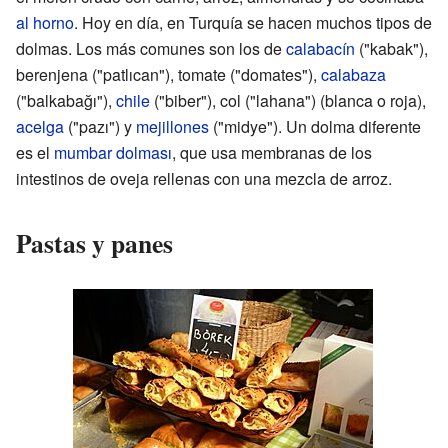
al horno
. Hoy en día, en Turquía se hacen muchos tipos de
dolmas. Los más comunes son los de
calabacín
("kabak"),
berenjena ("patlıcan"), tomate ("domates"),
calabaza
("balkabağı"),
chile
("biber"), col ("lahana") (blanca o roja),
acelga
("pazı") y
mejillones
("midye"). Un dolma diferente
es el
mumbar dolması
, que usa membranas de los
intestinos de oveja rellenas con una mezcla de arroz.
Pastas y panes