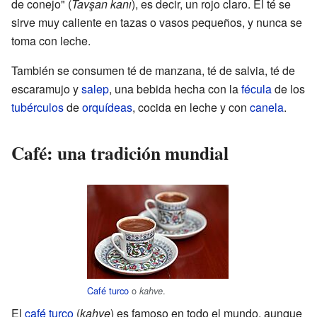
de conejo" (
Tavşan kanı
), es decir, un rojo claro. El té se
sirve muy caliente en tazas o vasos pequeños, y nunca se
toma con leche.
También se consumen té de manzana, té de salvia, té de
escaramujo y
salep
, una bebida hecha con la
fécula
de los
tubérculos
de
orquídeas
, cocida en leche y con
canela
.
Café: una tradición mundial
Café turco
o
.
kahve
El
café turco
(
kahve
) es famoso en todo el mundo, aunque