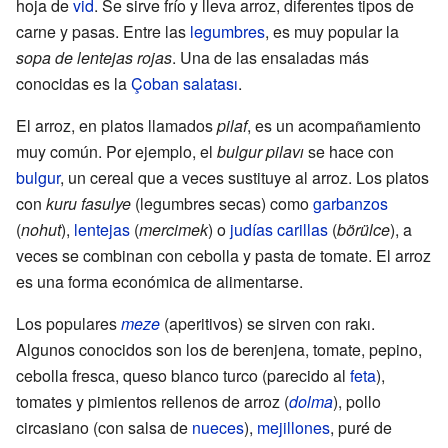
hoja de
vid
. Se sirve frío y lleva arroz, diferentes tipos de
carne y pasas. Entre las
legumbres
, es muy popular la
sopa de lentejas rojas
. Una de las ensaladas más
conocidas es la
Çoban salatası
.
El arroz, en platos llamados
pilaf
, es un acompañamiento
muy común. Por ejemplo, el
bulgur pilavı
se hace con
bulgur
, un cereal que a veces sustituye al arroz. Los platos
con
kuru fasulye
(legumbres secas) como
garbanzos
(
nohut
),
lentejas
(
mercimek
) o
judías carillas
(
börülce
), a
veces se combinan con cebolla y pasta de tomate. El arroz
es una forma económica de alimentarse.
Los populares
meze
(aperitivos) se sirven con rakı.
Algunos conocidos son los de berenjena, tomate, pepino,
cebolla fresca, queso blanco turco (parecido al
feta
),
tomates y pimientos rellenos de arroz (
dolma
), pollo
circasiano (con salsa de
nueces
),
mejillones
, puré de