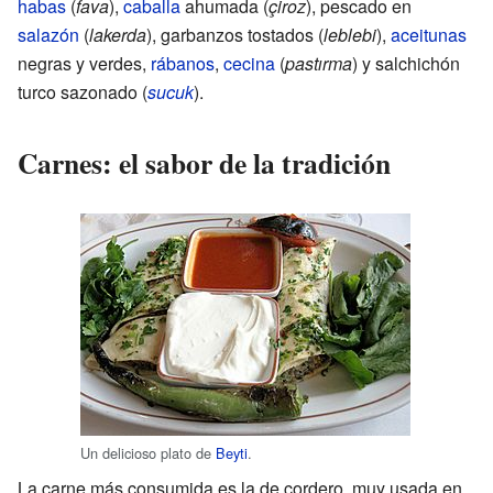
habas
(
fava
),
caballa
ahumada (
çiroz
), pescado en
salazón
(
lakerda
), garbanzos tostados (
leblebi
),
aceitunas
negras y verdes,
rábanos
,
cecina
(
pastırma
) y salchichón
turco sazonado (
sucuk
).
Carnes: el sabor de la tradición
Un delicioso plato de
Beyti
.
La carne más consumida es la de cordero, muy usada en