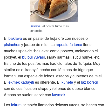
Baklava
, el postre turco más
conocido.
El
baklava
es un pastel de hojaldre con nueces o
pistachos
y jarabe de miel. La
repostería turca
tiene
muchos tipos de "baklava" como postres, incluyendo el
şöbiyet, el
bülbül yuvası
, saray sarması, sütlü nuriye, etc.
Es uno de los postres más tradicionales de Turquía. Muy
similar es el kadayıf, hecho con láminas de trigo que
forman una especie de fideos, asados y cubiertos de miel.
El
ekmek kadayıfı
es diferente. El
künefe
y el
laz böreği
son dulces ricos en sirope y rellenos de queso blanco.
Ambos se suelen servir con
kaymak
.
Los
lokum
, también llamados delicias turcas, se hacen con