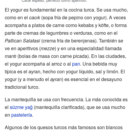
Cacık espeso, perfecto como aperitivo.
El yogur es fundamental en la cocina turca. Se usa mucho,
como en el
cacık
(sopa fría de pepino con yogur). A veces
acompaña a platos de carne como kebabs y köfte, o forma
parte de cremas de legumbres o verduras, como en el
Patlican Salatasi
(crema fría de berenjenas). También se
ve en aperitivos (
mezze
) y en una especialidad llamada
mantı
(bolas de masa con carne picada). En las ciudades,
el yogur acompaña al arroz o al
pan
. Una bebida muy
típica es el ayran, hecho con yogur líquido, sal y limón. El
yogur (y a menudo el
ayran
) es esencial en el desayuno
tradicional turco.
La mantequilla se usa con frecuencia. La más conocida es
el
süzme yağ
(mantequilla clarificada), que se usa mucho
en
pastelería
.
Algunos de los quesos turcos más famosos son blancos