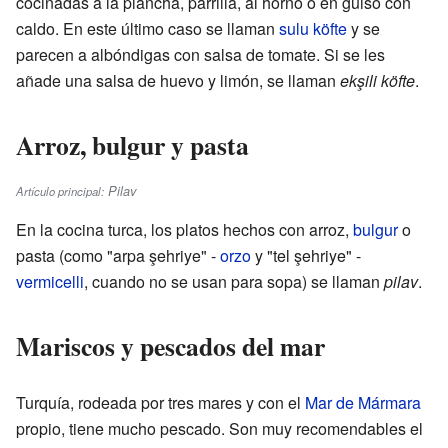
cocinadas a la plancha, parrilla, al horno o en guiso con
caldo. En este último caso se llaman
sulu köfte
y se
parecen a albóndigas con salsa de tomate. Si se les
añade una salsa de huevo y limón, se llaman
ekşili köfte
.
Arroz, bulgur y pasta
Pilav
Artículo principal:
En la cocina turca, los platos hechos con arroz,
bulgur
o
pasta (como "arpa şehriye" -
orzo
y "tel şehriye" -
vermicelli
, cuando no se usan para sopa) se llaman
pilav
.
Mariscos y pescados del mar
Turquía, rodeada por tres mares y con el
Mar de Mármara
propio, tiene mucho pescado. Son muy recomendables el