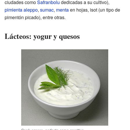
ciudades como
Safranbolu
dedicadas a su cultivo),
pimienta aleppo
,
sumac
,
menta
en hojas, isot (un tipo de
pimentón picado), entre otras.
Lácteos: yogur y quesos