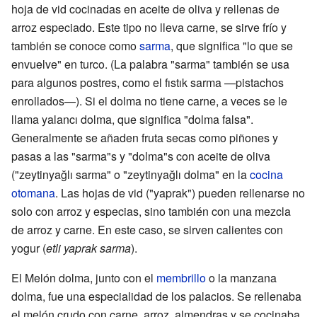
hoja de vid cocinadas en aceite de oliva y rellenas de
arroz especiado. Este tipo no lleva carne, se sirve frío y
también se conoce como
sarma
, que significa "lo que se
envuelve" en turco. (La palabra "sarma" también se usa
para algunos postres, como el fıstık sarma —pistachos
enrollados—). Si el dolma no tiene carne, a veces se le
llama yalancı dolma, que significa "dolma falsa".
Generalmente se añaden fruta secas como piñones y
pasas a las "sarma"s y "dolma"s con aceite de oliva
("zeytinyağlı sarma" o "zeytinyağlı dolma" en la
cocina
otomana
. Las hojas de vid ("yaprak") pueden rellenarse no
solo con arroz y especias, sino también con una mezcla
de arroz y carne. En este caso, se sirven calientes con
yogur (
etli yaprak sarma
).
El Melón dolma, junto con el
membrillo
o la manzana
dolma, fue una especialidad de los palacios. Se rellenaba
el melón crudo con carne, arroz, almendras y se cocinaba