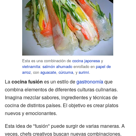
Esta es una combinación de
cocina japonesa
y
vietnamita
:
salmón ahumado
enrollado en
papel de
arroz
, con
aguacate
,
cúrcuma
, y
surimi
.
La
cocina fusión
es un estilo de
gastronomía
que
combina elementos de diferentes culturas culinarias.
Imagina mezclar sabores, ingredientes y técnicas de
cocina de distintos países. El objetivo es crear platos
nuevos y emocionantes.
Esta idea de "fusión" puede surgir de varias maneras. A
veces, chefs creativos buscan nuevas combinaciones.