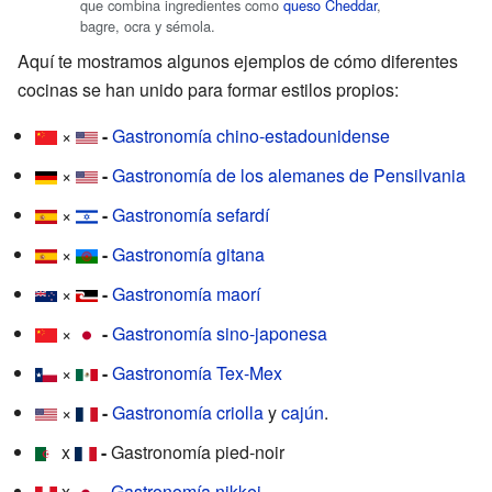
que combina ingredientes como
queso Cheddar
,
bagre, ocra y sémola.
Aquí te mostramos algunos ejemplos de cómo diferentes
cocinas se han unido para formar estilos propios:
×
-
Gastronomía chino-estadounidense
×
-
Gastronomía de los alemanes de Pensilvania
×
-
Gastronomía sefardí
×
-
Gastronomía gitana
×
-
Gastronomía maorí
×
-
Gastronomía sino-japonesa
×
-
Gastronomía Tex-Mex
×
-
Gastronomía criolla
y
cajún
.
x
-
Gastronomía pied-noir
x
-
Gastronomía nikkei