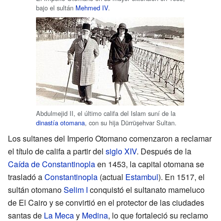
bajo el sultán
Mehmed IV
.
Abdulmejid II, el último califa del Islam suní de la
dinastía otomana
, con su hija Dürrüşehvar Sultan.
Los sultanes del Imperio Otomano comenzaron a reclamar
el título de califa a partir del
siglo XIV
. Después de la
Caída de Constantinopla
en 1453, la capital otomana se
trasladó a
Constantinopla
(actual
Estambul
). En 1517, el
sultán otomano
Selim I
conquistó el sultanato mameluco
de El Cairo y se convirtió en el protector de las ciudades
santas de
La Meca
y
Medina
, lo que fortaleció su reclamo