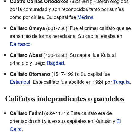
Cuatro Califas Ortodoxos
(632-661): Fueron elegidos
por la comunidad y son reconocidos tanto por suníes
como por chiíes. Su capital fue
Medina
.
Califato Omeya
(661-750): Fue el primer califato que se
transmitió de forma hereditaria. Su capital estaba en
Damasco
.
Califato Abasí
(750-1258): Su capital fue Kufa al
principio y luego
Bagdad
.
Califato Otomano
(1517-1924): Su capital fue
Estambul
. Este califato fue abolido en 1924 por
Turquía
.
Califatos independientes o paralelos
Califato Fatimí
(909-1171): Este califato era de
orientación chií y tuvo sus capitales en Kairuán y
El
Cairo
.