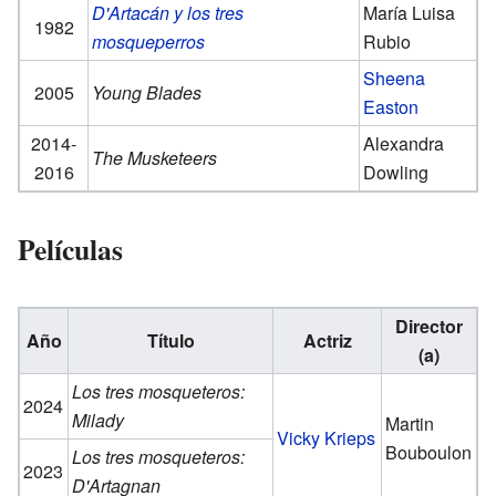
D'Artacán y los tres
María Luisa
1982
mosqueperros
Rubio
Sheena
2005
Young Blades
Easton
2014-
Alexandra
The Musketeers
2016
Dowling
Películas
Director
Año
Título
Actriz
(a)
Los tres mosqueteros:
2024
Milady
Martin
Vicky Krieps
Bouboulon
Los tres mosqueteros:
2023
D'Artagnan