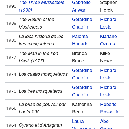
The Three Musketeers
Gabrielle
Stephen
1993
(1993)
Anwar
Herek
The Return of the
Geraldine
Richard
1989
Musketeers
Chaplin
Lester
La loca historia de los
Paloma
Mariano
1983
tres mosqueteros
Hurtado
Ozores
The Man in the Iron
Brenda
Mike
1977
Mask (1977)
Bruce
Newell
Geraldine
Richard
1974
Los cuatro mosqueteros
Chaplin
Lester
Geraldine
Richard
1973
Los tres mosqueteros
Chaplin
Lester
La prise de pouvoir par
Katherina
Roberto
1966
Louis XIV
Renn
Rossellini
Laura
Abel
1964
Cyrano et d'Artagnan
Valenzuela
Gance