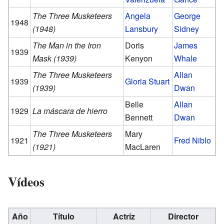
The Three Musketeers
Angela
George
1948
(1948)
Lansbury
Sidney
The Man in the Iron
Doris
James
1939
Mask (1939)
Kenyon
Whale
The Three Musketeers
Allan
1939
Gloria Stuart
(1939)
Dwan
Belle
Allan
1929
La máscara de hierro
Bennett
Dwan
The Three Musketeers
Mary
1921
Fred Niblo
(1921)
MacLaren
Vídeos
Año
Título
Actriz
Director