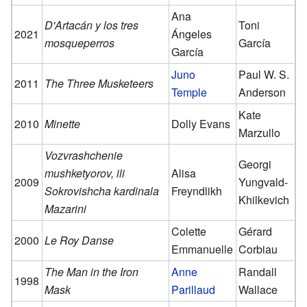
Ana
D'Artacán y los tres
Toni
2021
Ángeles
mosqueperros
García
García
Juno
Paul W. S.
2011
The Three Musketeers
Temple
Anderson
Kate
2010
Minette
Dolly Evans
Marzullo
Vozvrashchenie
Georgi
mushketyorov, ili
Alisa
2009
Yungvald-
Sokrovishcha kardinala
Freyndlikh
Khilkevich
Mazarini
Colette
Gérard
2000
Le Roy Danse
Emmanuelle
Corbiau
The Man in the Iron
Anne
Randall
1998
Mask
Parillaud
Wallace