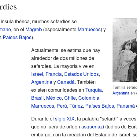
rdíes
ínsula ibérica, muchos sefardíes se
omano
, en el
Magreb
(especialmente
Marruecos
) y
os
Países Bajos
).
Actualmente, se estima que hay
alrededor de dos millones de
sefardíes. La mayoría vive en
Israel
,
Francia
,
Estados Unidos
,
Argentina
y
Canadá
. También
Familia sefar
existen comunidades en
Turquía
,
Argentina
en 
Brasil
,
México
,
Chile
,
Colombia
,
Marruecos
,
Perú
,
Túnez
,
Países Bajos
,
Panamá
Durante el
siglo XIX
, la palabra "sefardí" a vece
que no fuera de origen
asquenazí
(judíos de Euro
embargo, con la creación del Estado de Israel, se