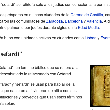
 "sefardí" se refiriera solo a los judíos con conexión a la penínsu
es prósperas en muchas ciudades de la
Corona de Castilla
, c
acaron las comunidades de
Zaragoza
,
Barcelona
y
Valencia
. Al
rincipalmente por judíos durante siglos en la
Edad Media
.
ién hubo comunidades activas en ciudades como
Lisboa
y
Évor
"sefardí"
efarad", un término bíblico que se refiere a la
describir todo lo relacionado con Sefarad.
rad" y "sefardí" se usan para hablar de la
s que nacieron allí, vinieron de allí o son sus
ituciones y proyectos que usan estos términos
ra sefardí.