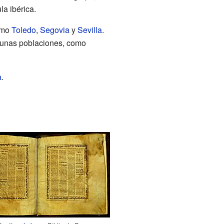
la ibérica.
omo
Toledo
,
Segovia
y
Sevilla
.
gunas poblaciones, como
a
.