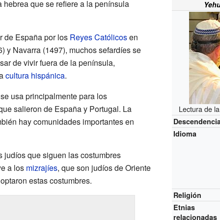
 hebrea que se refiere a la península
Yehu
ir de España por los
Reyes Católicos
en
6) y Navarra (1497), muchos sefardíes se
ar de vivir fuera de la península,
la
cultura hispánica
.
" se usa principalmente para los
que salieron de España y Portugal. La
Lectura de l
ambién hay comunidades importantes en
Descendenci
Idioma
os judíos que siguen las costumbres
ye a los
mizrajíes
, que son judíos de Oriente
doptaron estas costumbres.
Religión
Etnias
relacionadas