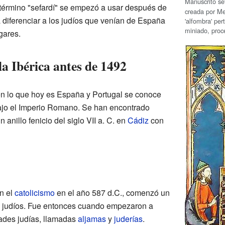
Manuscrito se
término "sefardí" se empezó a usar después de
creada por M
 diferenciar a los judíos que venían de España
'alfombra' pe
miniado, pro
gares.
la Ibérica antes de 1492
n lo que hoy es España y Portugal se conoce
ajo el Imperio Romano. Se han encontrado
anillo fenicio del siglo VII a. C. en
Cádiz
con
n el
catolicismo
en el año 587 d.C., comenzó un
os judíos. Fue entonces cuando empezaron a
ades judías, llamadas
aljamas
y
juderías
.