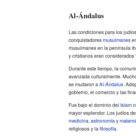
Al-Ándalus
Las condiciones para los judío
conquistadores
musulmanes
en
musulmanes en la península ibér
y cristianos eran considerados 
Durante este tiempo, la comuni
avanzada culturalmente. Mucho
se mudaron a
Al-Ándalus
. Ado
gobierno, el comercio y las fin
Fue bajo el dominio del
Islam
c
mayor esplendor. Los judíos de
medicina
,
astronomía
y
matemá
religiosos y la
filosofía
.