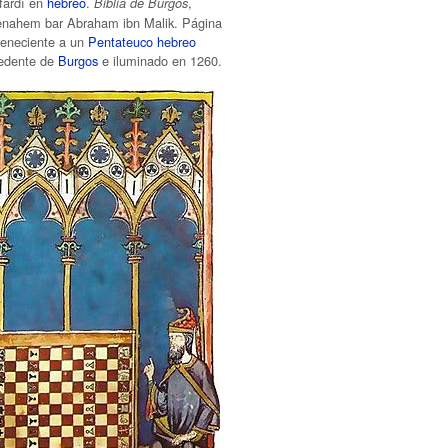
fardí en
hebreo
.
,
Biblia de Burgos
enahem bar Abraham ibn Malik. Página
rteneciente a un
Pentateuco hebreo
cedente de
Burgos
e iluminado en 1260.