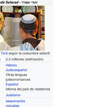
dé Sefarad
- יהודי ספרד
a
Torá
según la costumbre sefardí
2,3 millones (estimación)
a
Hebreo
Judeoespañol
Otras lenguas
judeorromances
Español
Idioma del país de residencia
Judaísmo
asquenazíes
mizrajíes