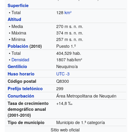
Superficie
• Total
128
km²
Altitud
• Media
270 m s. n. m.
• Máxima
374 m s. n. m.
• Mínima
257 m s. n. m.
Puesto 1.º
Población
(2010)
• Total
404,529 hab.
•
Densidad
1807 hab/km²
Neuquino/a
Gentilicio
UTC -3
Huso horario
Q8300
Código postal
299
Prefijo telefónico
Área Metropolitana de Neuquén
Conurbación
+14,8 ‰
Tasa de crecimiento
demográfico anual
(2001-2010)
Municipio de 1.ª categoría
Tipo de municipio
Sitio web oficial