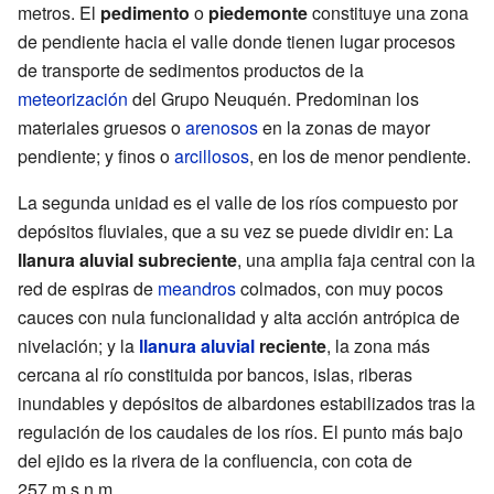
metros. El
pedimento
o
piedemonte
constituye una zona
de pendiente hacia el valle donde tienen lugar procesos
de transporte de sedimentos productos de la
meteorización
del Grupo Neuquén. Predominan los
materiales gruesos o
arenosos
en la zonas de mayor
pendiente; y finos o
arcillosos
, en los de menor pendiente.
La segunda unidad es el valle de los ríos compuesto por
depósitos fluviales, que a su vez se puede dividir en: La
llanura aluvial subreciente
, una amplia faja central con la
red de espiras de
meandros
colmados, con muy pocos
cauces con nula funcionalidad y alta acción antrópica de
nivelación; y la
llanura aluvial
reciente
, la zona más
cercana al río constituida por bancos, islas, riberas
inundables y depósitos de albardones estabilizados tras la
regulación de los caudales de los ríos. El punto más bajo
del ejido es la rivera de la confluencia, con cota de
257 m s.n.m.