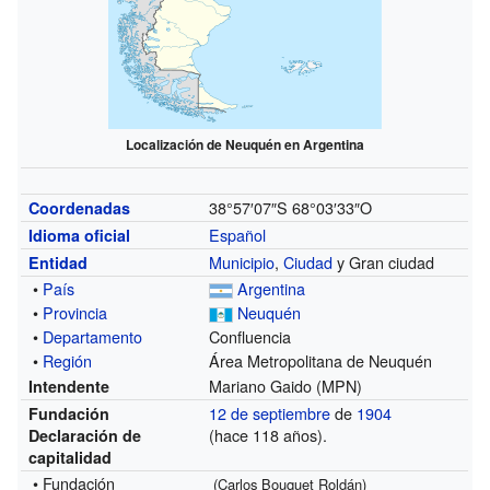
Localización de Neuquén en Argentina
38°57′07″S
68°03′33″O
Coordenadas
Español
Idioma oficial
Municipio
,
Ciudad
y Gran ciudad
Entidad
•
País
Argentina
•
Provincia
Neuquén
•
Departamento
Confluencia
•
Región
Área Metropolitana de Neuquén
Mariano Gaido (MPN)
Intendente
12 de septiembre
de
1904
Fundación
(hace 118 años).
Declaración de
capitalidad
• Fundación
(
Carlos Bouquet Roldán
)