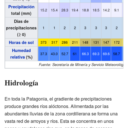
Precipitación
15.2
15.4
28.3
19.4
18.8
18.5
14.2
9.1
22
total (mm)
Días de
precipitaciones
1
1
2
2
3
3
3
2
(≥ 0)
Horas de sol
373
317
286
211
148
131
147
172
2
Humedad
37.3
43.0
52.7
61
66.3
69.3
69.6
58.7
49
relativa
(%)
Fuente: Secretaría de Minería y Servicio Meteorológic
Hidrología
En toda la Patagonia, el gradiente de precipitaciones
produce grandes ríos alóctonos. Alimentada por las
abundantes lluvias de la zona cordillerana se forma una
vasta red de arroyos y ríos. Esta se concentra en unos