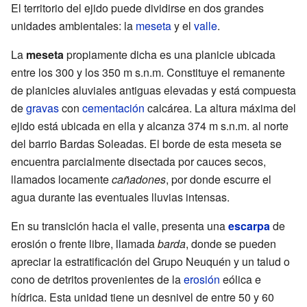
El territorio del ejido puede dividirse en dos grandes
unidades ambientales: la
meseta
y el
valle
.
La
meseta
propiamente dicha es una planicie ubicada
entre los 300 y los
350 m s.n.m.
Constituye el remanente
de planicies aluviales antiguas elevadas y está compuesta
de
gravas
con
cementación
calcárea. La altura máxima del
ejido está ubicada en ella y alcanza
374 m s.n.m.
al norte
del barrio Bardas Soleadas. El borde de esta meseta se
encuentra parcialmente disectada por cauces secos,
llamados locamente
cañadones
, por donde escurre el
agua durante las eventuales lluvias intensas.
En su transición hacia el valle, presenta una
escarpa
de
erosión o frente libre, llamada
barda
, donde se pueden
apreciar la estratificación del Grupo Neuquén y un talud o
cono de detritos provenientes de la
erosión
eólica e
hídrica. Esta unidad tiene un desnivel de entre 50 y 60