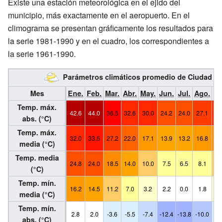
Existe una estación meteorológica en el ejido del
municipio, más exactamente en el aeropuerto. En el
climograma se presentan gráficamente los resultados para
la serie 1981-1990 y en el cuadro, los correspondientes a
la serie 1961-1990.
Parámetros climáticos promedio de Ciudad d
Mes
Ene.
Feb.
Mar.
Abr.
May.
Jun.
Jul.
Ago.
Se
Temp. máx.
42.6
44.0
36.5
32.6
30.0
24.2
24.0
27.1
31
abs. (°C)
Temp. máx.
32.0
33.5
27.2
22.0
17.1
13.9
13.2
16.8
19
media (°C)
Temp. media
24.8
24.0
18.5
14.0
10.0
7.5
6.5
8.1
11
(°C)
Temp. mín.
16.2
14.5
11.2
7.0
3.2
2.2
0.0
1.8
4
media (°C)
Temp. mín.
2.8
2.0
-3.6
-5.5
-7.4
-12.4
-13.8
-10.0
-4
abs. (°C)