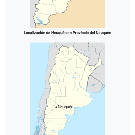
Localización de Neuquén en Provincia del Neuquén
Neuquén