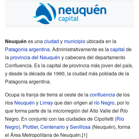
Neuquén
es una
ciudad
y
municipio
ubicada en la
Patagonia
argentina
. Administrativamente es la
capital
de
la
provincia del Neuquén
y cabecera del departamento
Confluencia. Es la capital de provincia más joven del país,
y desde la década de 1990, la ciudad más poblada de la
Patagonia argentina.
Ocupa la franja de tierra al oeste de la
confluencia
de los
ríos
Neuquén
y
Limay
que dan origen al
río Negro
, por lo
que forma parte de la microrregión del Alto Valle del Río
Negro. En conjunto con las ciudades de Cipolletti (
Río
Negro
),
Plottier
,
Centenario
y
Senillosa
(Neuquén), forma
el Área Metropolitana de Neuquén.
[1]