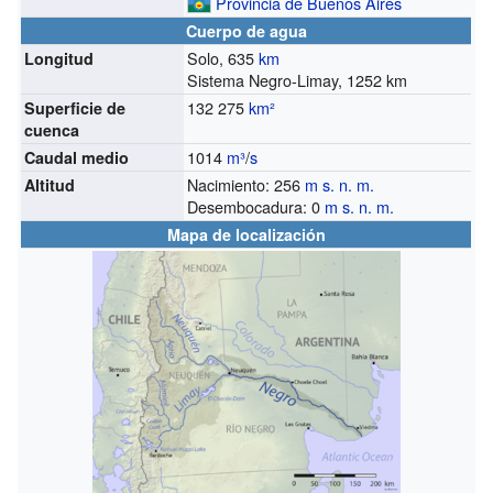
Provincia de Buenos Aires
Cuerpo de agua
Solo, 635
km
Longitud
Sistema Negro-Limay, 1252 km
132 275
km²
Superficie de
cuenca
1014
m³
/
s
Caudal medio
Nacimiento: 256
m s. n. m.
Altitud
Desembocadura: 0
m s. n. m.
Mapa de localización