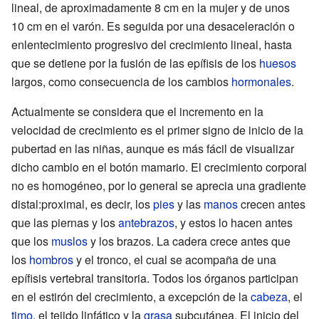
lineal, de aproximadamente 8 cm en la mujer y de unos
10 cm en el varón. Es seguida por una desaceleración o
enlentecimiento progresivo del crecimiento lineal, hasta
que se detiene por la fusión de las epífisis de los
huesos
largos, como consecuencia de los cambios
hormonales
.
Actualmente se considera que el incremento en la
velocidad de crecimiento es el primer signo de inicio de la
pubertad en las niñas, aunque es más fácil de visualizar
dicho cambio en el botón mamario. El crecimiento corporal
no es homogéneo, por lo general se aprecia una gradiente
distal:proximal, es decir, los
pies
y las
manos
crecen antes
que las piernas y los
antebrazos
, y estos lo hacen antes
que los
muslos
y los brazos. La cadera crece antes que
los
hombros
y el tronco, el cual se acompaña de una
epífisis vertebral transitoria. Todos los órganos participan
en el estirón del crecimiento, a excepción de la
cabeza
, el
timo
, el tejido linfático y la
grasa
subcutánea. El inicio del