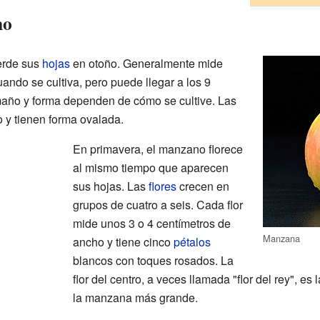
no
erde sus
hojas
en otoño. Generalmente mide
uando se cultiva, pero puede llegar a los 9
maño y forma dependen de cómo se cultive. Las
o y tienen forma ovalada.
En primavera, el manzano florece
al mismo tiempo que aparecen
sus hojas. Las
flores
crecen en
grupos de cuatro a seis. Cada flor
mide unos 3 o 4 centímetros de
Manzana
ancho y tiene cinco
pétalos
blancos con toques rosados. La
flor del centro, a veces llamada "flor del rey", es
la manzana más grande.