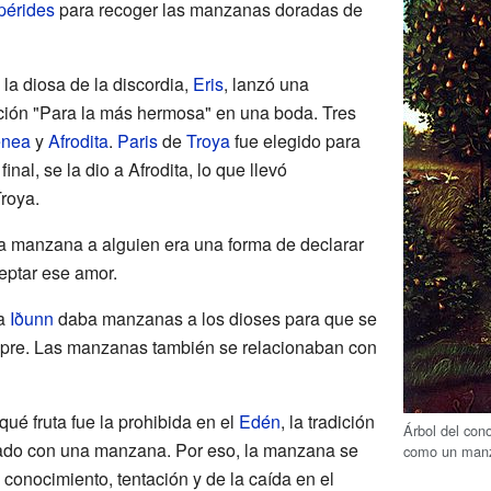
pérides
para recoger las manzanas doradas de
 la diosa de la discordia,
Eris
, lanzó una
ción "Para la más hermosa" en una boda. Tres
enea
y
Afrodita
.
Paris
de
Troya
fue elegido para
inal, se la dio a Afrodita, lo que llevó
roya.
na manzana a alguien era una forma de declarar
ceptar ese amor.
sa
Iðunn
daba manzanas a los dioses para que se
pre. Las manzanas también se relacionaban con
qué fruta fue la prohibida en el
Edén
, la tradición
Árbol del con
ficado con una manzana. Por eso, la manzana se
como un man
conocimiento, tentación y de la caída en el