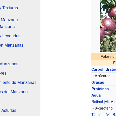
y Texturas
la Manzana
 Manzana
y Leyendas
con Manzanas
Valor nut
E
 Manzanos
Carbohidrato
ores
• Azúcares
iento de Manzanas
Grasas
Proteínas
es del Manzano
Agua
Retinol (vit. A)
• β-caroteno
 Asturias
Tiamina (vit. B