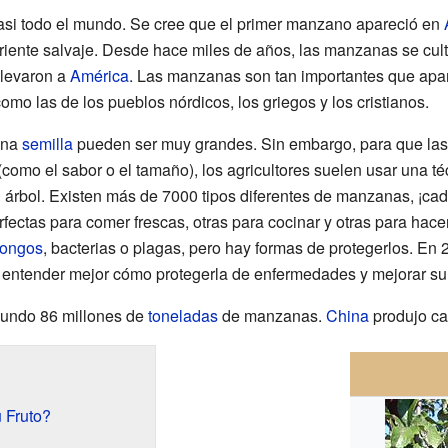
asi todo el mundo. Se cree que el primer manzano apareció en
riente salvaje. Desde hace miles de años, las manzanas se cul
llevaron a
América
. Las manzanas son tan importantes que apar
mo las de los pueblos nórdicos, los griegos y los cristianos.
una
semilla
pueden ser muy grandes. Sin embargo, para que la
(como el sabor o el tamaño), los agricultores suelen usar una t
l árbol. Existen más de 7000 tipos diferentes de manzanas, ¡ca
rfectas para comer frescas, otras para cocinar y otras para hace
ongos
, bacterias o plagas, pero hay formas de protegerlos. En 2
entender mejor cómo protegerla de enfermedades y mejorar su 
mundo 86 millones de
toneladas
de manzanas.
China
produjo cas
 Fruto?