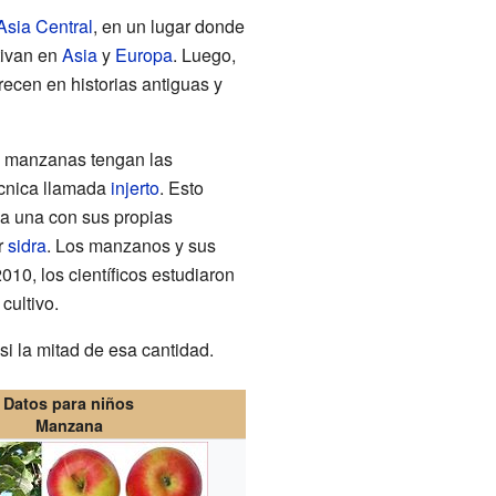
Asia Central
, en un lugar donde
tivan en
Asia
y
Europa
. Luego,
ecen en historias antiguas y
s manzanas tengan las
écnica llamada
injerto
. Esto
da una con sus propias
r
sidra
. Los manzanos y sus
010, los científicos estudiaron
cultivo.
i la mitad de esa cantidad.
Datos para niños
Manzana