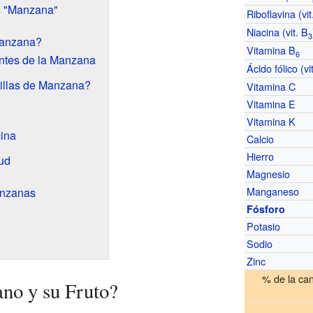
s "Manzana"
Riboflavina (vit
Niacina (vit. B
3
Manzana?
Vitamina B
6
ntes de la Manzana
Ácido fólico (vi
illas de Manzana?
Vitamina C
Vitamina E
Vitamina K
ina
Calcio
Hierro
lud
Magnesio
Manganeso
anzanas
Fósforo
Potasio
Sodio
Zinc
% de la ca
no y su Fruto?