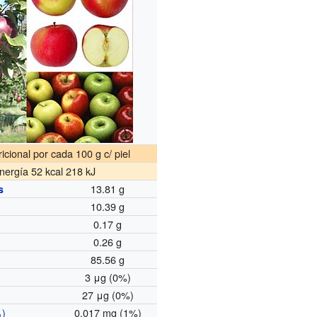
ricional por cada 100 g c/ piel
nergía 52 kcal 218 kJ
13.81 g
s
10.39 g
0.17 g
0.26 g
85.56 g
3 μg (0%)
27 μg (0%)
)
0.017 mg (1%)
1