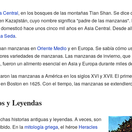
a Central
, en los bosques de las montañas Tian Shan. Se dice 
n Kazajistán, cuyo nombre significa "padre de las manzanas". L
mesticó hace unos cinco mil años en Asia Central. Desde allí
la Seda
.
vaban manzanas en
Oriente Medio
y en Europa. Se sabía cómo us
ejores variedades de manzanas. Las manzanas de invierno, que 
s, fueron un alimento esencial en Asia y Europa durante miles d
aron las manzanas a América en los siglos XVI y XVII. El prim
 en Boston en 1625. Con el tiempo, las manzanas se extendieron
s y Leyendas
as historias antiguas y leyendas. A veces, son
ibido. En la
mitología griega
, el héroe
Heracles