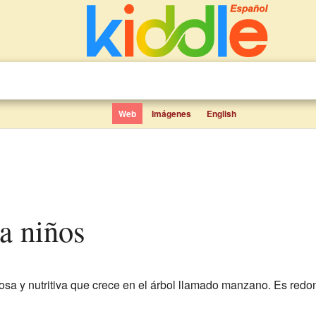
Web
Imágenes
English
ra niños
iosa y nutritiva que crece en el árbol llamado manzano. Es red