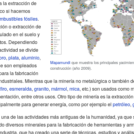
 la extracción de
tico si hacemos
mbustibles fósiles
.
ción o extracción de
lado en el suelo y
ntos. Dependiendo
actividad se divide
oro
,
plata
,
aluminio
,
Mapamundi
que muestra los principales yacimien
que son empleados
construcción (año 2009).
ara la fabricación
ndustriales. Mientras que la minería no metalúrgica o también
firo
,
esmeralda
,
granito
,
mármol
,
mica
, etc.) son usados como m
entación, entre otros usos. Otro tipo de minería es la extracció
ipalmente para generar energía, como por ejemplo el
petróleo
,
s una de las actividades más antiguas de la humanidad, ya que
 diversos minerales para la fabricación de herramientas y arm
ndustria, que ha creado una serie de técnicas, estudios y anális