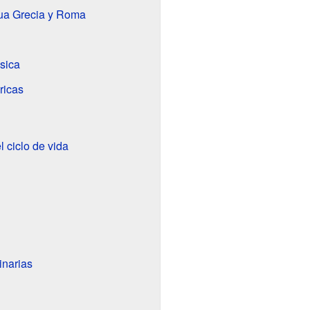
gua Grecia y Roma
ásica
ricas
l ciclo de vida
inarias