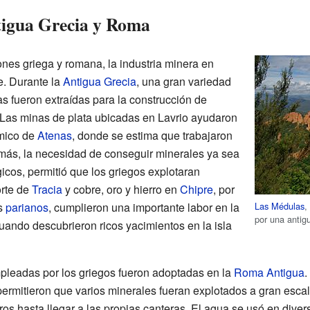
tigua Grecia y Roma
iones griega y romana, la industria minera en
e. Durante la
Antigua Grecia
, una gran variedad
s fueron extraídas para la construcción de
. Las minas de plata ubicadas en Lavrio ayudaron
mico de
Atenas
, donde se estima que trabajaron
más, la necesidad de conseguir minerales ya sea
icos, permitió que los griegos explotaran
orte de
Tracia
y cobre, oro y hierro en
Chipre
, por
Las Médulas
,
os
parianos
, cumplieron una importante labor en la
por una antig
ando descubrieron ricos yacimientos en la isla
pleadas por los griegos fueron adoptadas en la
Roma Antigua
.
permitieron que varios minerales fueran explotados a gran escal
ros hasta llegar a las propias canteras. El agua se usó en diver