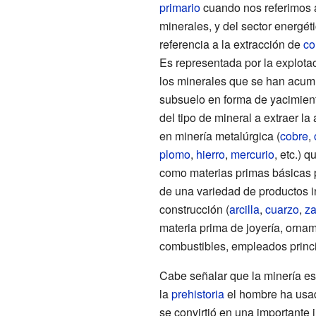
primario
cuando nos referimos a
minerales, y del sector energé
referencia a la extracción de
co
Es representada por la explota
los minerales que se han acumu
subsuelo en forma de yacimie
del tipo de mineral a extraer la 
en minería metalúrgica (
cobre
,
plomo
,
hierro
,
mercurio
, etc.) 
como materias primas básicas p
de una variedad de productos i
construcción (
arcilla
,
cuarzo
,
za
materia prima de joyería, ornam
combustibles, empleados princ
Cabe señalar que la minería e
la
prehistoria
el hombre ha usado
se convirtió en una importante i