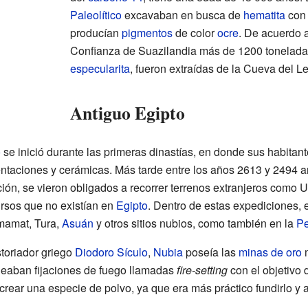
Paleolítico
excavaban en busca de
hematita
con 
producían
pigmentos
de color
ocre
. De acuerdo 
Confianza de Suazilandia más de 1200 toneladas
especularita
, fueron extraídas de la Cueva del Le
Antiguo Egipto
o
se inició durante las primeras dinastías, en donde sus habitan
aciones y cerámicas. Más tarde entre los años 2613 y 2494 ant
ón, se vieron obligados a recorrer terrenos extranjeros como U
ursos que no existían en
Egipto
. Dentro de estas expediciones, 
amat, Tura,
Asuán
y otros sitios nubios, como también en la
Pe
storiador griego
Diodoro Sículo
,
Nubia
poseía las
minas de oro
m
eaban fijaciones de fuego llamadas
fire-setting
con el objetivo d
crear una especie de polvo, ya que era más práctico fundirlo y a