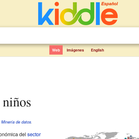
Web
Imágenes
English
a niños
e
Minería de datos
.
conómica del
sector