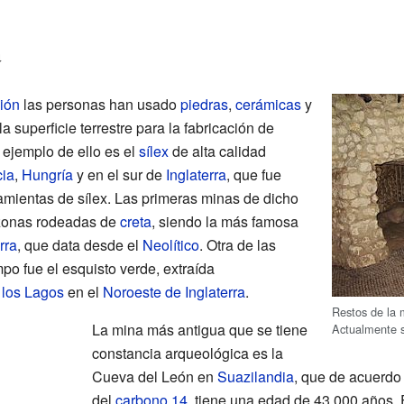
a
ción
las personas han usado
piedras
,
cerámicas
y
 superficie terrestre para la fabricación de
o ejemplo de ello es el
sílex
de alta calidad
cia
,
Hungría
y en el sur de
Inglaterra
, que fue
amientas de sílex. Las primeras minas de dicho
zonas rodeadas de
creta
, siendo la más famosa
rra
, que data desde el
Neolítico
. Otra de las
po fue el esquisto verde, extraída
e los Lagos
en el
Noroeste de Inglaterra
.
Restos de la
La mina más antigua que se tiene
Actualmente s
constancia arqueológica es la
Cueva del León en
Suazilandia
, que de acuerdo
del
carbono 14
, tiene una edad de 43 000 años. 