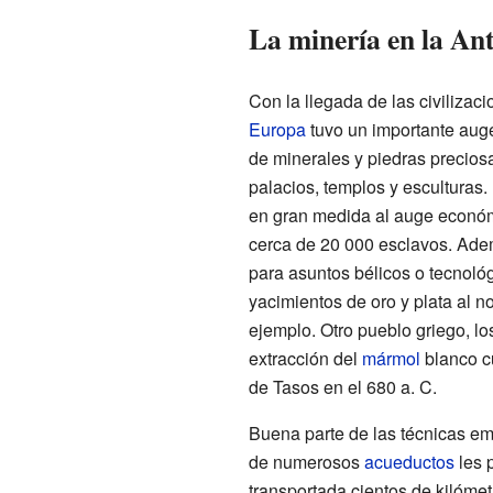
La minería en la An
Con la llegada de las civilizac
Europa
tuvo un importante aug
de minerales y piedras preciosa
palacios, templos y esculturas
en gran medida al auge econó
cerca de 20 000 esclavos. Ade
para asuntos bélicos o tecnológ
yacimientos de oro y plata al n
ejemplo. Otro pueblo griego, l
extracción del
mármol
blanco cu
de Tasos en el 680 a. C.
Buena parte de las técnicas em
de numerosos
acueductos
les 
transportada cientos de kilómet