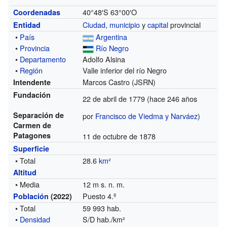
40°48′S
63°00′O
Coordenadas
Ciudad
,
municipio
y
capital
provincial
Entidad
•
País
Argentina
•
Provincia
Río Negro
•
Departamento
Adolfo Alsina
•
Región
Valle inferior del río Negro
Marcos Castro (JSRN)
Intendente
Fundación
22 de abril de 1779
(hace 246 años
Separación de
por
Francisco de Viedma y Narváez
)
Carmen de
Patagones
11 de octubre de 1878
Superficie
• Total
28.6
km²
Altitud
• Media
12 m s. n. m.
Puesto 4.º
Población
(2022)
• Total
59 993 hab.
•
Densidad
S/D hab./km²