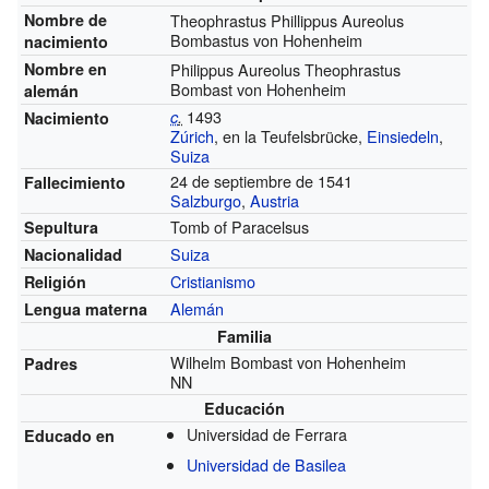
Nombre de
Theophrastus Phillippus Aureolus
Bombastus von Hohenheim
nacimiento
Nombre en
Philippus Aureolus Theophrastus
Bombast von Hohenheim
alemán
1493
c
.
Nacimiento
Zúrich
, en la Teufelsbrücke,
Einsiedeln
,
Suiza
24 de septiembre de 1541
Fallecimiento
Salzburgo
,
Austria
Tomb of Paracelsus
Sepultura
Suiza
Nacionalidad
Cristianismo
Religión
Alemán
Lengua materna
Familia
Wilhelm Bombast von Hohenheim
Padres
NN
Educación
Universidad de Ferrara
Educado en
Universidad de Basilea