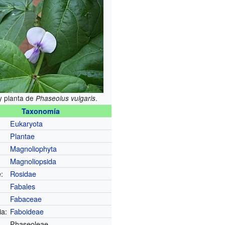
 y planta de
.
Phaseolus vulgaris
Taxonomía
Eukaryota
Plantae
Magnoliophyta
Magnoliopsida
:
Rosidae
Fabales
Fabaceae
ia:
Faboideae
Phaseoleae