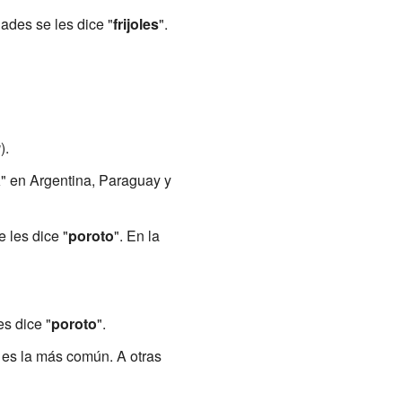
ades se les dice "
frijoles
".
u
).
a
" en Argentina, Paraguay y
se les dice "
poroto
". En la
es dice "
poroto
".
a es la más común. A otras