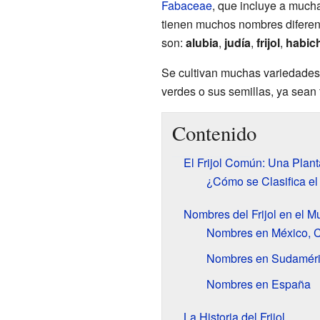
Fabaceae
, que incluye a much
tienen muchos nombres diferen
son:
alubia
,
judía
,
frijol
,
habic
Se cultivan muchas variedades
verdes o sus semillas, ya sean 
Contenido
El Frijol Común: Una Plan
¿Cómo se Clasifica el 
Nombres del Frijol en el 
Nombres en México, C
Nombres en Sudamér
Nombres en España
La Historia del Frijol