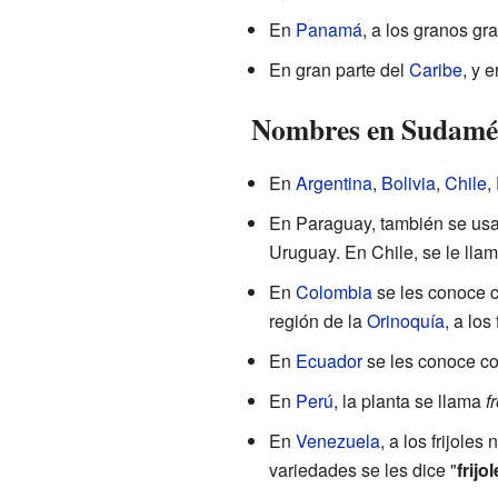
En
Panamá
, a los granos gr
En gran parte del
Caribe
, y 
Nombres en Sudamé
En
Argentina
,
Bolivia
,
Chile
,
En Paraguay, también se usa
Uruguay. En Chile, se le llam
En
Colombia
se les conoce 
región de la
Orinoquía
, a los
En
Ecuador
se les conoce c
En
Perú
, la planta se llama
f
En
Venezuela
, a los frijoles
variedades se les dice "
frijo