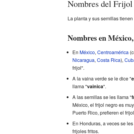
Nombres del Frijol
La planta y sus semillas tiene
Nombres en México, 
En
México
,
Centroamérica
(
Nicaragua
,
Costa Rica
),
Cub
frijol".
A la vaina verde se le dice "
e
llama "
vainica
".
A las semillas se les llama "
f
México, el frijol negro es m
Puerto Rico, prefieren el frijol
En Honduras, a veces se les 
frijoles fritos.