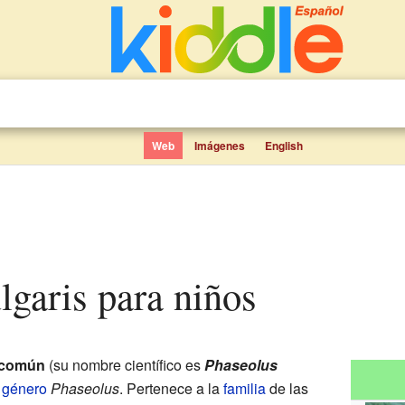
Web
Imágenes
English
ulgaris para niños
l común
(su nombre científico es
Phaseolus
l
género
Phaseolus
. Pertenece a la
familia
de las