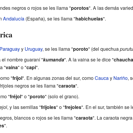
andes negros o rojos se les llama "
porotos
". A las demás varied
en
Andalucía
(España), se les llama "
habichuelas
".
rica
Paraguay
y
Uruguay
, se les llama "
poroto
" (del quechua
purut
 el nombre guaraní "
kumanda
". A la vaina se le dice "
chauch
a "
vaina
" o "
capi
".
como "
fríjol
". En algunas zonas del sur, como
Cauca
y
Nariño
, 
 frijoles negros se les llama "
caraota
".
omo "
fréjol
" o "
poroto
" (solo el grano).
rejol
, y las semillas "
frijoles
" o "
frejoles
". En el sur, también se l
 negros, blancos o rojos se les llama "
caraota
". La caraota negr
les
".