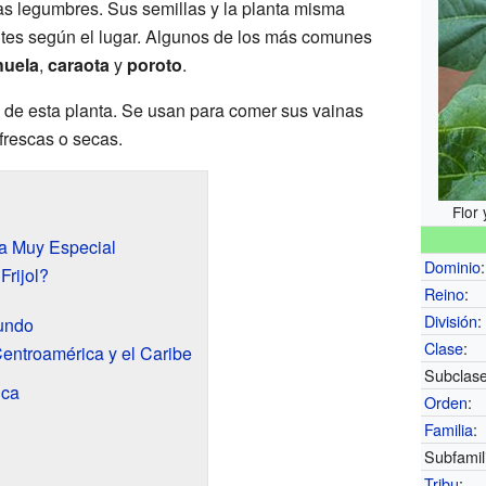
as legumbres. Sus semillas y la planta misma
tes según el lugar. Algunos de los más comunes
huela
,
caraota
y
poroto
.
 de esta planta. Se usan para comer sus vainas
frescas o secas.
Flor
ta Muy Especial
Dominio
:
Frijol?
Reino
:
División
:
Mundo
Clase
:
entroamérica y el Caribe
Subclase
ica
Orden
:
Familia
:
Subfamil
Tribu
: