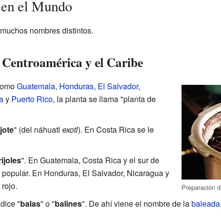
 en el Mundo
n muchos nombres distintos.
Centroamérica y el Caribe
como
Guatemala
,
Honduras
,
El Salvador
,
a
y
Puerto Rico
, la planta se llama "planta de
jote
" (del náhuatl
exotl
). En Costa Rica se le
rijoles
". En Guatemala, Costa Rica y el sur de
uy popular. En Honduras, El Salvador, Nicaragua y
 rojo.
Preparación de
dice "
balas
" o "
balines
". De ahí viene el nombre de la
baleada