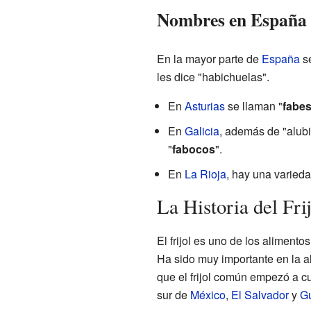
Nombres en España
En la mayor parte de
España
se
les dice "habichuelas".
En
Asturias
se llaman "
fabe
En
Galicia
, además de "alubia
"
fabocos
".
En
La Rioja
, hay una varied
La Historia del Fri
El frijol es uno de los aliment
Ha sido muy importante en la 
que el frijol común empezó a cu
sur de
México
,
El Salvador
y
G