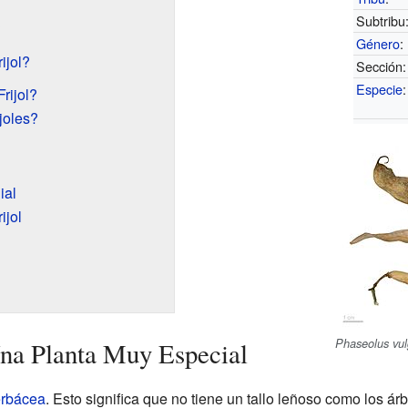
Subtribu
?
Género
:
ijol?
Sección:
Especie
:
rijol?
joles?
ial
ijol
Phaseolus vul
na Planta Muy Especial
erbácea
. Esto significa que no tiene un tallo leñoso como los ár