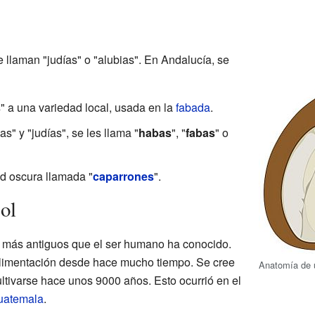
 llaman "judías" o "alubias". En Andalucía, se
s
" a una variedad local, usada en la
fabada
.
s" y "judías", se les llama "
habas
", "
fabas
" o
ad oscura llamada "
caparrones
".
jol
os más antiguos que el ser humano ha conocido.
alimentación desde hace mucho tiempo. Se cree
Anatomía de un
ltivarse hace unos 9000 años. Esto ocurrió en el
uatemala
.