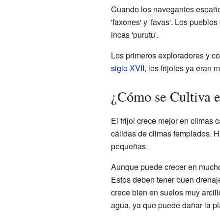
Cuando los navegantes español
'faxones' y 'favas'. Los pueblos
incas 'purutu'.
Los primeros exploradores y com
siglo XVII
, los frijoles ya eran
¿Cómo se Cultiva el
El frijol crece mejor en climas
cálidas de climas templados. H
pequeñas.
Aunque puede crecer en muchos 
Estos deben tener buen drenaje y
crece bien en suelos muy arcil
agua, ya que puede dañar la pl