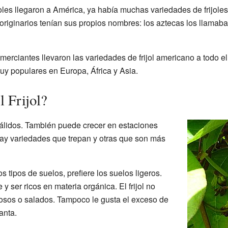
es llegaron a América, ya había muchas variedades de frijole
 originarios tenían sus propios nombres: los aztecas los llamaban 
erciantes llevaron las variedades de frijol americano a todo e
 muy populares en Europa, África y Asia.
 Frijol?
 cálidos. También puede crecer en estaciones
ay variedades que trepan y otras que son más
tipos de suelos, prefiere los suelos ligeros.
 ser ricos en materia orgánica. El frijol no
losos o salados. Tampoco le gusta el exceso de
anta.