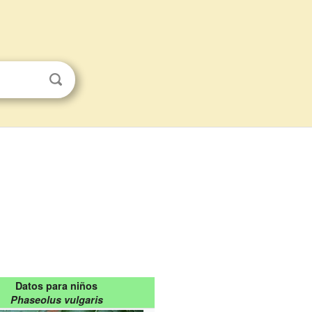
Datos para niños
Phaseolus vulgaris