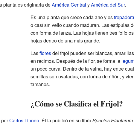
 planta es originaria de
América Central
y
América del Sur
.
Es una planta que crece cada año y es
trepador
o casi sin vello cuando maduran. Las estípulas 
con forma de lanza. Las hojas tienen tres folío
hojas dentro de una más grande.
Las
flores
del frijol pueden ser blancas, amarilla
en racimos. Después de la flor, se forma la
legum
un poco curva. Dentro de la vaina, hay entre cua
semillas son ovaladas, con forma de riñón, y vi
tamaños.
¿Cómo se Clasifica el Frijol?
a por
Carlos Linneo
. Él la publicó en su libro
Species Plantarum