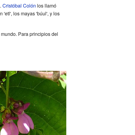
s.
Cristóbal Colón
los llamó
'etl', los mayas 'búul', y los
l mundo. Para principios del