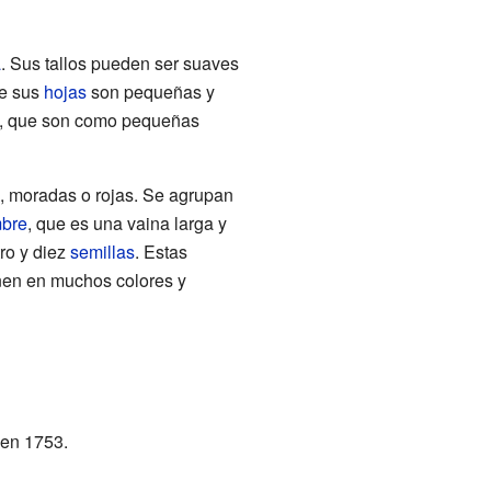
a
. Sus tallos pueden ser suaves
de sus
hojas
son pequeñas y
los, que son como pequeñas
s, moradas o rojas. Se agrupan
bre
, que es una vaina larga y
tro y diez
semillas
. Estas
enen en muchos colores y
en 1753.