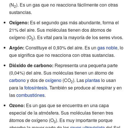
(N
). Es un gas que no reacciona fácilmente con otras
2
sustancias.
Oxígeno:
Es el segundo gas más abundante, forma el
21% del aire. Sus moléculas tienen dos átomos de
oxígeno (O
). Es vital para la mayoría de los seres vivos.
2
Argón:
Constituye el 0,93% del aire. Es un
gas noble
, lo
que significa que no reacciona con otras sustancias.
Dióxido de carbono:
Representa una pequeña parte
(0,04%) del aire. Sus moléculas tienen un átomo de
carbono
y dos de
oxígeno
(CO
). Las
plantas
lo usan
2
para la
fotosíntesis
. También se produce al respirar y en
las
combustiónes
.
Ozono:
Es un gas que se encuentra en una capa
especial de la atmósfera. Sus moléculas tienen tres
átomos de oxígeno (O
). Es muy importante porque
3
absorbe la mayor parte de los
rayos ultravioleta
del Sol,